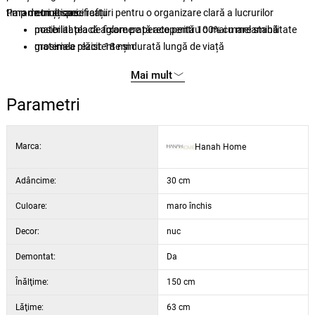
timp de mulți ani.
Parametri și specificații
numeroase rafturi pentru o organizare clară a lucrurilor
posibilitatea de fixare pe perete pentru o mai mare stabilitate
material: placă aglomerată acoperită 100% cu melamină
materiale rezistente și durată lungă de viață
grosimea plăcii: 18 mm
cadru: metalic
Mai mult
dimensiuni: lățime 63 cm, înălțime 150 cm, adâncime 30 cm
Culoare: nuc
Parametri
Marca:
Hanah Home
Adâncime:
30 cm
Culoare:
maro închis
Decor:
nuc
Demontat:
Da
Înălţime:
150 cm
Lăţime:
63 cm