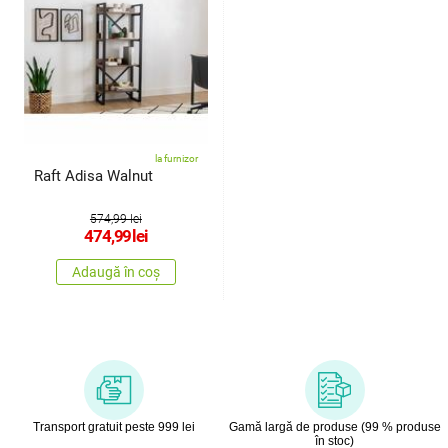
la furnizor
Raft Adisa Walnut
574,99 lei
474,99
lei
Adaugă în coș
Transport gratuit peste 999 lei
Gamă largă de produse (99 % produse
în stoc)