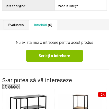
Țara de origine:
Made in Türkiye
Evaluarea
Întrebări
(0)
Nu există nici o întrebare pentru acest produs
Scrieți o întrebare
S-ar putea să vă intereseze
Previous
%
-2%