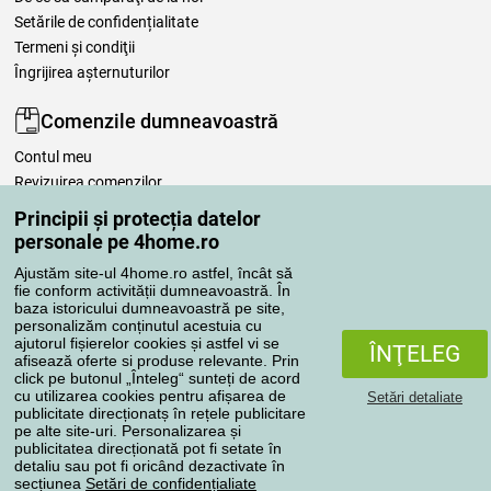
Setările de confidențialitate
Termeni şi condiţii
Îngrijirea așternuturilor
Comenzile dumneavoastră
Contul meu
Revizuirea comenzilor
Reclamaţii
Principii și protecția datelor
Retragere de la contract
personale pe 4home.ro
Regulile de procesare a recenziilor
Ajustăm site-ul 4home.ro astfel, încât să
fie conform activității dumneavoastră. În
baza istoricului dumneavoastră pe site,
Metode de transport
personalizăm conținutul acestuia cu
ajutorul fișierelor cookies și astfel vi se
ÎNŢELEG
afisează oferte si produse relevante. Prin
click pe butonul „Înteleg“ sunteți de acord
Metode de plată
cu utilizarea cookies pentru afișarea de
Setări detaliate
publicitate direcționatș în rețele publicitare
pe alte site-uri. Personalizarea și
publicitatea direcționată pot fi setate în
detaliu sau pot fi oricând dezactivate în
Magazin de încredere
secțiunea
Setări de confidențialiate