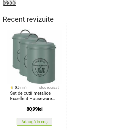
Next
Recent revizuite
0,5
stoc epuizat
1x
Set de cutii metalice
Excellent Houseware
pentrualimente 13,5 x 18
80,99
lei
cm, 3 buc., verde
Adaugă în coș