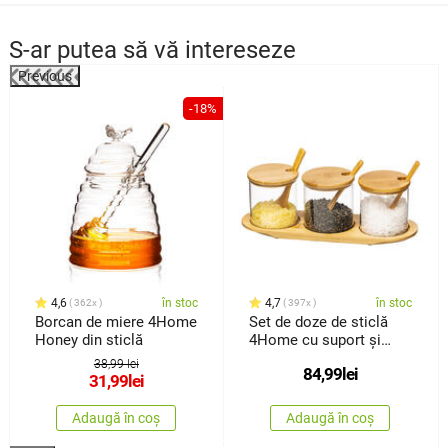
S-ar putea să vă intereseze
Previous
-18%
4,6
în stoc
4,7
în stoc
362x
397x
Borcan de miere 4Home
Set de doze de sticlă
Honey din sticlă
4Home cu suport și
lingurițe, Bamboo, 310
38,99 lei
84,99
lei
ml
31,99
lei
Adaugă în coș
Adaugă în coș