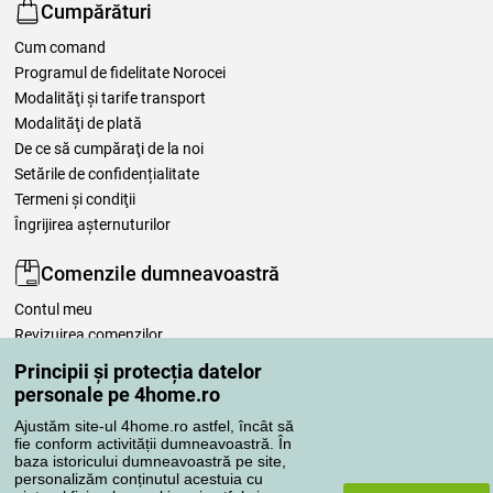
Cumpărături
Cum comand
Programul de fidelitate Norocei
Modalităţi şi tarife transport
Modalităţi de plată
De ce să cumpăraţi de la noi
Setările de confidențialitate
Termeni şi condiţii
Îngrijirea așternuturilor
Comenzile dumneavoastră
Contul meu
Revizuirea comenzilor
Reclamaţii
Principii și protecția datelor
Retragere de la contract
personale pe 4home.ro
Regulile de procesare a recenziilor
Ajustăm site-ul 4home.ro astfel, încât să
fie conform activității dumneavoastră. În
baza istoricului dumneavoastră pe site,
Metode de transport
personalizăm conținutul acestuia cu