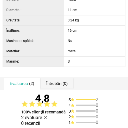
Diametru:
11 cm
Greutate:
0,24 kg
Înălţime:
16 cm
Maşina de spălat:
Nu
Material:
metal
Mărime:
S
Evaluarea
(2)
Întrebări
(0)
4,8
2
5
0
4
0
3
100% clienţii recomandă
0
2
2 evaluare
0
1
0 recenzii