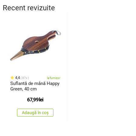
Recent revizuite
4,4
87x
la furnizor
Suflantă de mână Happy
Green, 40 cm
67,99
lei
Adaugă în coș