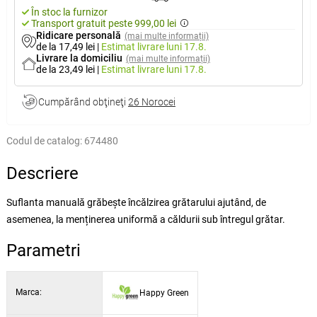
În stoc la furnizor
Transport gratuit peste 999,00 lei
Ridicare personală
(mai multe informații)
de la 17,49 lei
|
Estimat livrare
luni 17.8.
Livrare la domiciliu
(mai multe informații)
de la 23,49 lei
|
Estimat livrare
luni 17.8.
Cumpărând obţineţi
26 Norocei
Codul de catalog:
674480
Descriere
Suflanta manuală grăbește încălzirea grătarului ajutând, de
asemenea, la menținerea uniformă a căldurii sub întregul grătar.
Parametri
Marca:
Happy Green