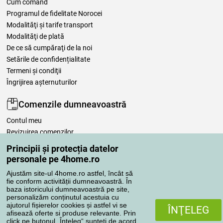
Cum comand
Programul de fidelitate Norocei
Modalităţi şi tarife transport
Modalităţi de plată
De ce să cumpăraţi de la noi
Setările de confidențialitate
Termeni şi condiţii
Îngrijirea așternuturilor
Comenzile dumneavoastră
Contul meu
Revizuirea comenzilor
Reclamaţii
Principii și protecția datelor
Retragere de la contract
personale pe 4home.ro
Regulile de procesare a recenziilor
Ajustăm site-ul 4home.ro astfel, încât să
fie conform activității dumneavoastră. În
baza istoricului dumneavoastră pe site,
Metode de transport
personalizăm conținutul acestuia cu
ajutorul fișierelor cookies și astfel vi se
ÎNŢELEG
afisează oferte si produse relevante. Prin
click pe butonul „Înteleg“ sunteți de acord