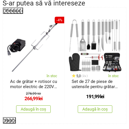
S-ar putea să vă intereseze
Previous
-4%
în stoc
5,0
în stoc
2x
Ac de grătar + rotisor cu
Set de 27 de piese de
motor electric de 220V
ustensile pentru grătar
Fresca
Avenberg Element
276,99 lei
191,99
lei
266,99
lei
Adaugă în coș
Adaugă în coș
Next