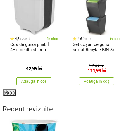
4,5
în stoc
4,6
în stoc
290x
68x
Coș de gunoi pliabil
Set coșuri de gunoi
4Home din silicon
sortat Recykle BIN 3x 25
l
141,99 lei
42,99
lei
111,99
lei
Adaugă în coș
Adaugă în coș
Next
Recent revizuite