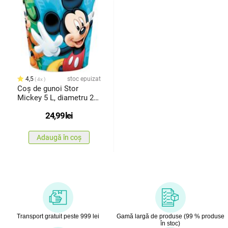
4,5
stoc epuizat
4x
Coș de gunoi Stor
Mickey 5 L, diametru 21
cm
24,99
lei
Adaugă în coș
Transport gratuit peste 999 lei
Gamă largă de produse (99 % produse
în stoc)