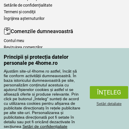
Setările de confidențialitate
Termeni şi condiţii
Îngrijirea așternuturilor
Comenzile dumneavoastră
Contul meu
Revizuirea comenzilor
Reclamaţii
Principii și protecția datelor
Retragere de la contract
personale pe 4home.ro
Regulile de procesare a recenziilor
Ajustăm site-ul 4home.ro astfel, încât să
fie conform activității dumneavoastră. În
baza istoricului dumneavoastră pe site,
Metode de transport
personalizăm conținutul acestuia cu
ajutorul fișierelor cookies și astfel vi se
ÎNŢELEG
afisează oferte si produse relevante. Prin
click pe butonul „Înteleg“ sunteți de acord
Metode de plată
cu utilizarea cookies pentru afișarea de
Setări detaliate
publicitate direcționatș în rețele publicitare
pe alte site-uri. Personalizarea și
publicitatea direcționată pot fi setate în
detaliu sau pot fi oricând dezactivate în
Magazin de încredere
secțiunea
Setări de confidențialiate