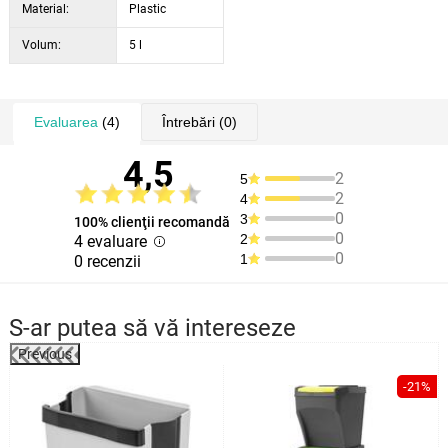
Material:
Plastic
Volum:
5 l
Evaluarea
(4)
Întrebări
(0)
4,5
2
5
2
4
0
3
100% clienţii recomandă
0
2
4 evaluare
0
1
0 recenzii
S-ar putea să vă intereseze
Previous
-21%