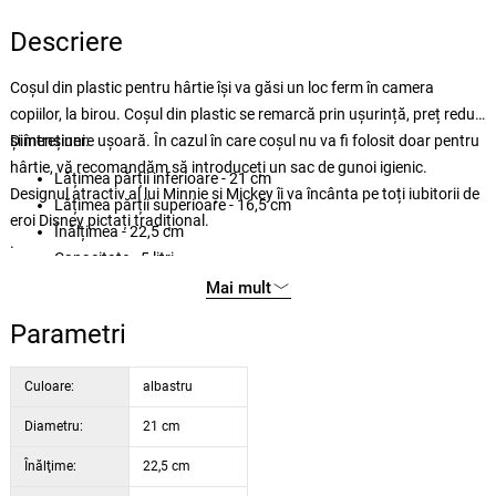
Descriere
Coșul din plastic pentru hârtie își va găsi un loc ferm în camera
copiilor, la birou. Coșul din plastic se remarcă prin ușurință, preț redus
și întreținere ușoară. În cazul în care coșul nu va fi folosit doar pentru
Dimensiuni:
hârtie, vă recomandăm să introduceți un sac de gunoi igienic.
Lățimea părții inferioare - 21 cm
Designul atractiv al lui Minnie și Mickey îi va încânta pe toți iubitorii de
Lățimea părții superioare - 16,5 cm
eroi Disney pictați tradițional.
Înălțimea - 22,5 cm
.
Capacitate - 5 litri
Mai mult
Parametri
Culoare:
albastru
Diametru:
21 cm
Înălţime:
22,5 cm