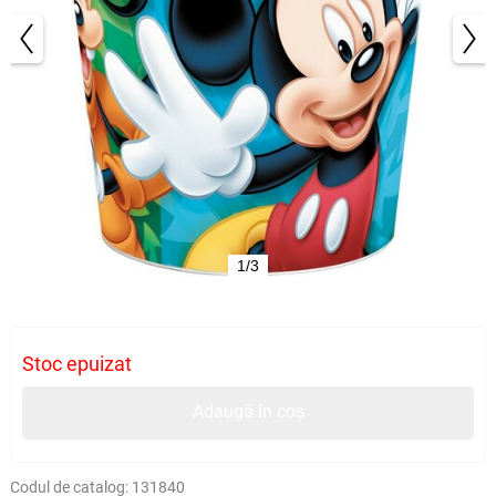
1/3
Stoc epuizat
Adaugă în coș
Codul de catalog:
131840