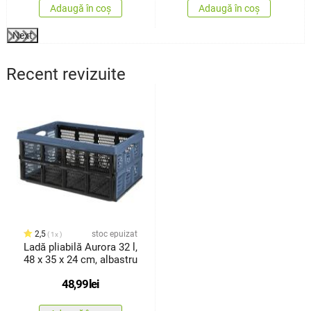
Adaugă în coș
Adaugă în coș
Next
Recent revizuite
2,5
stoc epuizat
1x
Ladă pliabilă Aurora 32 l,
48 x 35 x 24 cm, albastru
48,99
lei