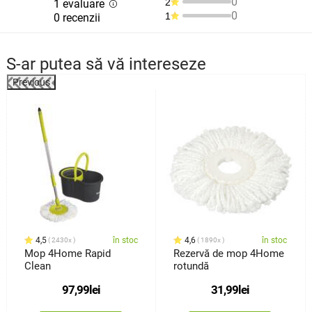
0
2
1 evaluare
0
1
0 recenzii
S-ar putea să vă intereseze
Previous
%
4,5
în stoc
4,6
în stoc
2430x
1890x
Mop 4Home Rapid
Rezervă de mop 4Home
Clean
rotundă
97,99
lei
31,99
lei