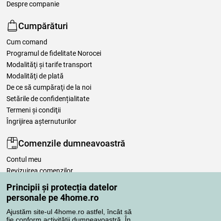
Despre companie
Cumpărături
Cum comand
Programul de fidelitate Norocei
Modalităţi şi tarife transport
Modalităţi de plată
De ce să cumpăraţi de la noi
Setările de confidențialitate
Termeni şi condiţii
Îngrijirea așternuturilor
Comenzile dumneavoastră
Contul meu
Revizuirea comenzilor
Reclamaţii
Principii și protecția datelor
Retragere de la contract
personale pe 4home.ro
Regulile de procesare a recenziilor
Ajustăm site-ul 4home.ro astfel, încât să
fie conform activității dumneavoastră. În