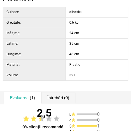
Culoare:
albastru
Greutate:
0,6 kg
Înălţime:
24 cm
Lăţime:
35 cm
Lungime:
48 cm
Material:
Plastic
Volum:
32 l
Evaluarea
(1)
Întrebări
(0)
2,5
0
5
0
4
1
3
0% clienţii recomandă