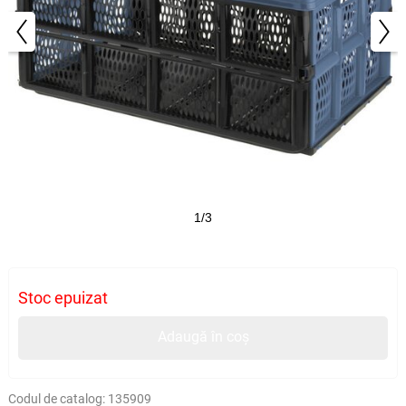
1/3
Stoc epuizat
Adaugă în coș
Codul de catalog:
135909