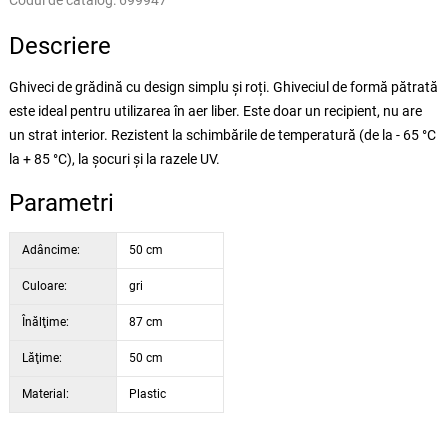
Codul de catalog:
699947
Descriere
Ghiveci de grădină cu design simplu și roți. Ghiveciul de formă pătrată
este ideal pentru utilizarea în aer liber. Este doar un recipient, nu are
un strat interior. Rezistent la schimbările de temperatură (de la - 65 °C
la + 85 °C), la șocuri și la razele UV.
Parametri
Adâncime:
50 cm
Culoare:
gri
Înălţime:
87 cm
Lăţime:
50 cm
Material:
Plastic