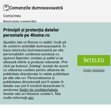
Comenzile dumneavoastră
Contul meu
Revizuirea comenzilor
Reclamaţii
Principii și protecția datelor
Retragere de la contract
personale pe 4home.ro
Regulile de procesare a recenziilor
Ajustăm site-ul 4home.ro astfel, încât să
fie conform activității dumneavoastră. În
baza istoricului dumneavoastră pe site,
Metode de transport
personalizăm conținutul acestuia cu
ajutorul fișierelor cookies și astfel vi se
ÎNŢELEG
afisează oferte si produse relevante. Prin
click pe butonul „Înteleg“ sunteți de acord
Metode de plată
cu utilizarea cookies pentru afișarea de
Setări detaliate
publicitate direcționatș în rețele publicitare
pe alte site-uri. Personalizarea și
publicitatea direcționată pot fi setate în
detaliu sau pot fi oricând dezactivate în
Magazin de încredere
secțiunea
Setări de confidențialiate
Aceste site-uri folosesc cookie's. Mai
multe informaţii
aici
.