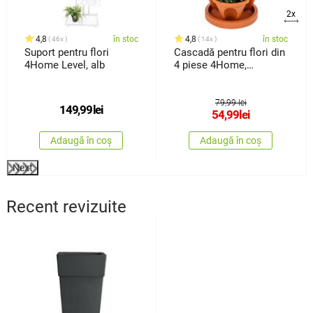
2x
4,8
în stoc
4,8
în stoc
46x
14x
Suport pentru flori
Cascadă pentru flori din
4Home Level, alb
4 piese 4Home,
teracota
79,99 lei
149,99
lei
54,99
lei
Adaugă în coș
Adaugă în coș
Next
Recent revizuite