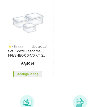
4,8
stoc epuizat
37x
Set 3 doze Tescoma
FRESHBOX 0,4/0,7/1,2
l,pătrate
63,49
lei
Adaugă în coș