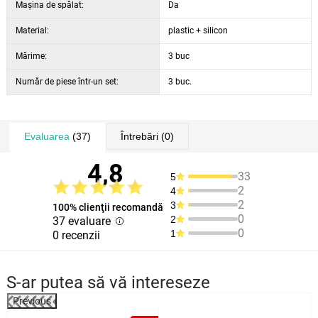
Maşina de spălat:
Da
Material:
plastic + silicon
Mărime:
3 buc
Număr de piese într-un set:
3 buc.
Evaluarea
(37)
Întrebări
(0)
4,8
33
5
2
4
2
3
100% clienţii recomandă
0
2
37 evaluare
0
1
0 recenzii
S-ar putea să vă intereseze
Previous