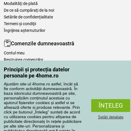
Modalităţi de plată
De ce să cumpăraţi de la noi
Setările de confidențialitate
Termeni şi condiţii
Îngrijirea așternuturilor
Comenzile dumneavoastră
Contul meu
Revizuirea comenzilor
Reclamaţii
Principii și protecția datelor
Retragere de la contract
personale pe 4home.ro
Regulile de procesare a recenziilor
Ajustăm site-ul 4home.ro astfel, încât să
fie conform activității dumneavoastră. În
baza istoricului dumneavoastră pe site,
Metode de transport
personalizăm conținutul acestuia cu
ajutorul fișierelor cookies și astfel vi se
ÎNŢELEG
afisează oferte si produse relevante. Prin
click pe butonul „Înteleg“ sunteți de acord
Metode de plată
cu utilizarea cookies pentru afișarea de
Setări detaliate
publicitate direcționatș în rețele publicitare
pe alte site-uri. Personalizarea și
publicitatea direcționată pot fi setate în