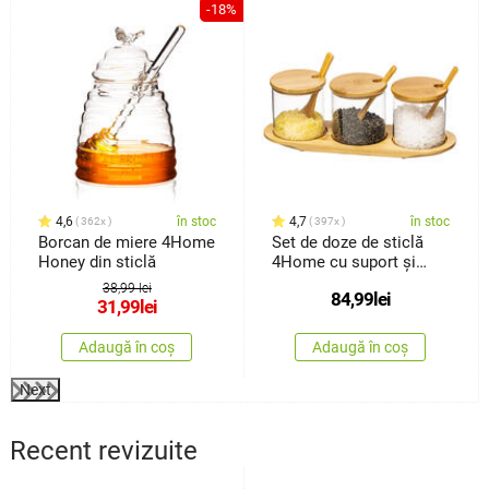
-18%
4,6
în stoc
4,7
în stoc
362x
397x
Borcan de miere 4Home
Set de doze de sticlă
Honey din sticlă
4Home cu suport și
lingurițe, Bamboo, 310
38,99 lei
84,99
lei
ml
31,99
lei
Adaugă în coș
Adaugă în coș
Next
Recent revizuite