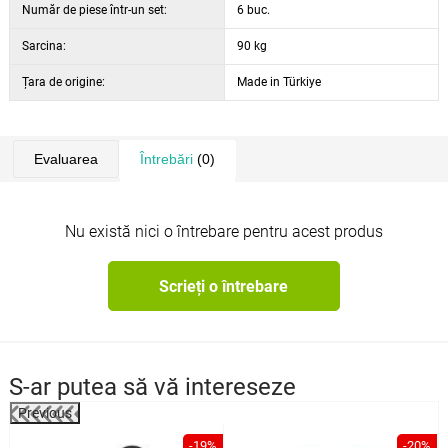
Număr de piese într-un set:
6 buc.
Sarcina:
90 kg
Țara de origine:
Made in Türkiye
Evaluarea
Întrebări
(0)
Nu există nici o întrebare pentru acest produs
Scrieți o întrebare
S-ar putea să vă intereseze
Previous
%
-19%
-20%