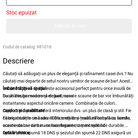
Stoc epuizat
Adaugă în coș
Codul de catalog:
981018
Descriere
Căutați să adăugați un plus de eleganță și rafinament casei dvs.? Nu
căutați mai departe de setul nostru uimitor de scaune de bar! Acest
set de 6 scaune de bar este accesoriul perfect pentru orice insulă de
Îmbunătățiți-vă spațiul
bucătărie, bar sau zonă de luat masa.
Cu un design modern și elegant, aceste scaune de bar vor îmbunătăți
instantaneu aspectul oricărei camere. Combinația de culori
cappuccino și alb conferă interiorului dvs. un plus de clasă și stil. Fie
Confort și durabilitate
că organizați o cină sau vă bucurați de o masă informală cu familia,
Fabricate dintr-un cadru 100% metalic și țesătură babyface, aceste
aceste scaune de bar vor face fiecare moment special.
scaune de bar sunt nu numai elegante, ci și incredibil de durabile.
Spătarul din spumă 18 DNS și șezutul din spumă 22 DNS asigură un
Detalii tehnice: