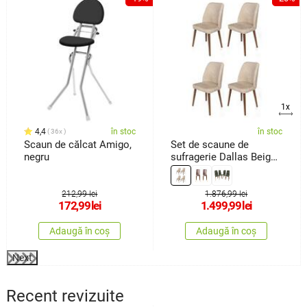
1x
4,4
în stoc
în stoc
36x
Scaun de călcat Amigo,
Set de scaune de
negru
sufragerie Dallas Beige
and Brown, 4 buc.
212,99 lei
1.876,99 lei
172,99
lei
1.499,99
lei
Adaugă în coș
Adaugă în coș
Next
Recent revizuite