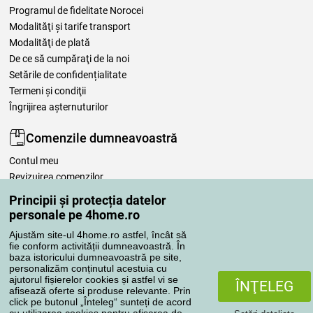
Programul de fidelitate Norocei
Modalităţi şi tarife transport
Modalităţi de plată
De ce să cumpăraţi de la noi
Setările de confidențialitate
Termeni şi condiţii
Îngrijirea așternuturilor
Comenzile dumneavoastră
Contul meu
Revizuirea comenzilor
Reclamaţii
Principii și protecția datelor
Retragere de la contract
personale pe 4home.ro
Regulile de procesare a recenziilor
Ajustăm site-ul 4home.ro astfel, încât să
fie conform activității dumneavoastră. În
baza istoricului dumneavoastră pe site,
Metode de transport
personalizăm conținutul acestuia cu
ajutorul fișierelor cookies și astfel vi se
ÎNŢELEG
afisează oferte si produse relevante. Prin
click pe butonul „Înteleg“ sunteți de acord
Metode de plată