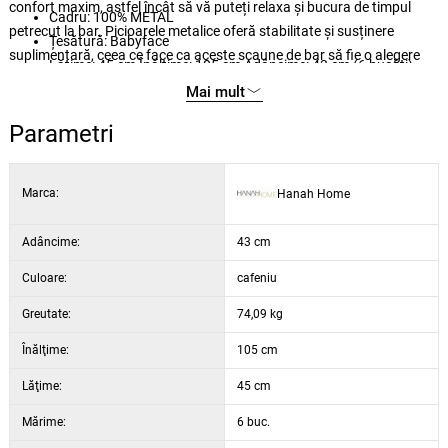
confort maxim, astfel încât să vă puteți relaxa și bucura de timpul
Cadru: 100% METAL
petrecut la bar. Picioarele metalice oferă stabilitate și susținere
Țesătură: Babyface
suplimentară, ceea ce face ca aceste scaune de bar să fie o alegere
Lățime: 45 cm Înălțime: 105 cm Adâncime: 43 cm (6 bucăți)
practică și durabilă pentru casa dvs.
Înălțime scaun: 73 cm
Mai mult
Înălțimea picioarelor: 70 cm
Parametri
Spumă 18 DNS pentru spătar / spumă 22 DNS pentru șezut
Picioare metalice
Culoare: Cappuccino și alb
Marca:
Hanah Home
Adâncime:
43 cm
Culoare:
cafeniu
Greutate:
74,09 kg
Înălţime:
105 cm
Lăţime:
45 cm
Mărime:
6 buc.