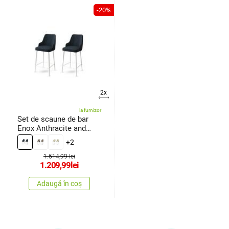
-20%
2x
la furnizor
Set de scaune de bar
Enox Anthracite and
White, 2buc.
+2
1.514,99 lei
1.209,99
lei
Adaugă în coș