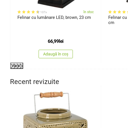
oc
în stoc
137x
Felinar cu lumânare LED, brown, 23 cm
Felinar cu
cm
66,99
lei
Adaugă în coș
Next
Recent revizuite