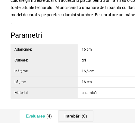
culoare gri nu este doar un accesoriu plăcut pentru un raft sau o c
toate laturile felinarului. Atunci când o umânare de ti pastilă cu fl
model decorativ pe perete cu lumini și umbre. Felinarul are un mâner
.
Parametri
Adâncime:
16 cm
Culoare:
gri
Înălţime:
16,5 cm
Lăţime:
16 cm
Material:
ceramică
Evaluarea
(4)
Întrebări
(0)