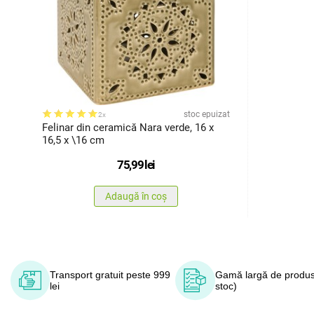
stoc epuizat
2x
Felinar din ceramică Nara verde, 16 x
16,5 x \16 cm
75,99
lei
Adaugă în coș
Transport gratuit peste 999
Gamă largă de produs
lei
stoc)