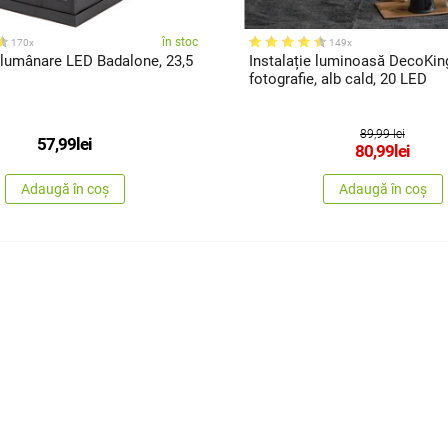
în stoc
170x
149x
 lumânare LED Badalone, 23,5
Instalație luminoasă DecoKing
fotografie, alb cald, 20 LED
89,99 lei
57,99
lei
80,99
lei
Adaugă în coș
Adaugă în coș