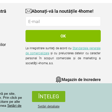
tră
Abonați-vă la noutățile 4home!
ilor
La inregistrare sunteţi de acord cu
Standardele generale
de comercializare
şi cu prelucrarea datelor cu caracter
personal în scopuri comerciale şi de marketing a
societăţii 4home, a.s.
Magazin de încredere
ră pe site,
ÎNŢELEG
. Prin click pe
citare pe alte
iunea
Setări de
Setări detaliate
Toate drepturile rezervate © 2004-2026 4home, a.s.