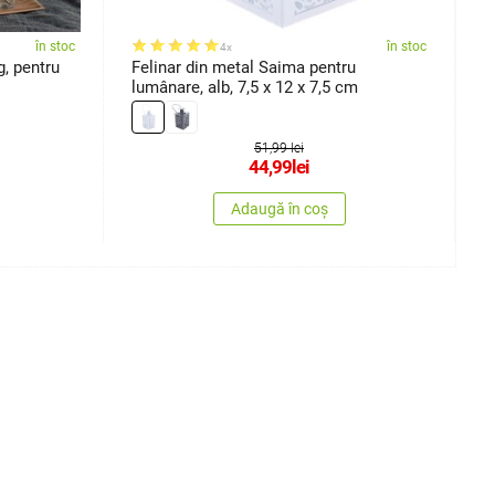
în stoc
în stoc
4x
, pentru
Felinar din metal Saima pentru
L
lumânare, alb, 7,5 x 12 x 7,5 cm
v
51,99 lei
44,99
lei
Adaugă în coș