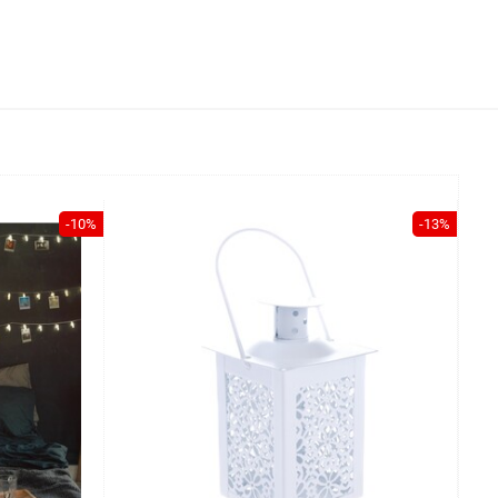
-10%
-13%