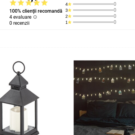
0
4
0
3
100% clienţii recomandă
0
2
4 evaluare
0
1
0 recenzii