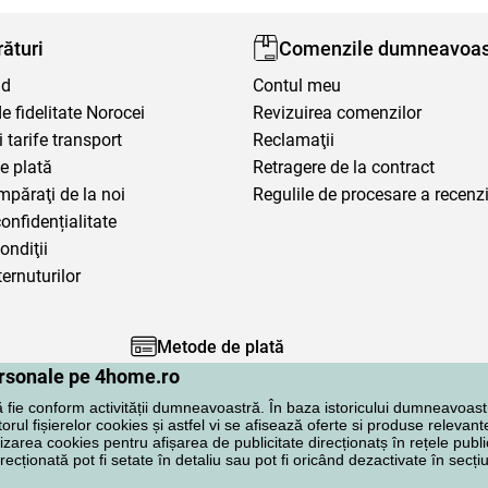
ături
Comenzile dumneavoas
nd
Contul meu
 fidelitate Norocei
Revizuirea comenzilor
i tarife transport
Reclamaţii
e plată
Retragere de la contract
mpăraţi de la noi
Regulile de procesare a recenzi
confidențialitate
ondiţii
ternuturilor
Metode de plată
personale pe 4home.ro
ă fie conform activității dumneavoastră. În baza istoricului dumneavoast
rul fișierelor cookies și astfel vi se afisează oferte si produse relevante
lizarea cookies pentru afișarea de publicitate direcționatș în rețele publi
irecționată pot fi setate în detaliu sau pot fi oricând dezactivate în secț