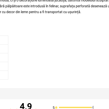
omodă, ci și o decorațiune luminoasă jucăușă, datorită modelului sculptat
acără pâlpâitoare este introdusă în felinar, suprafața perforată desenează 
 cu decor din lemn pentru a fi transportat cu ușurință.
4,9
4
5