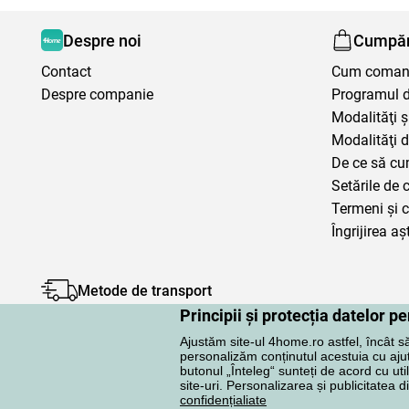
Despre noi
Cumpăr
Contact
Cum coma
Despre companie
Programul de
Modalităţi ş
Modalităţi d
De ce să cu
Setările de 
Termeni şi c
Îngrijirea aș
Metode de transport
Principii și protecția datelor 
Ajustăm site-ul 4home.ro astfel, încât s
personalizăm conținutul acestuia cu ajuto
butonul „Înteleg“ sunteți de acord cu uti
site-uri. Personalizarea și publicitatea d
Protecţia datelor cu caracter personal
confidențialiate