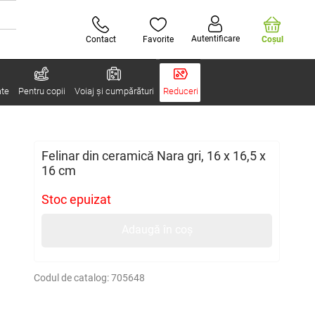
Autentificare
Contact
Favorite
Coşul
ate
Pentru copii
Voiaj și cumpărături
Reduceri
Felinar din ceramică Nara gri, 16 x 16,5 x
16 cm
Stoc epuizat
Adaugă în coș
Codul de catalog:
705648