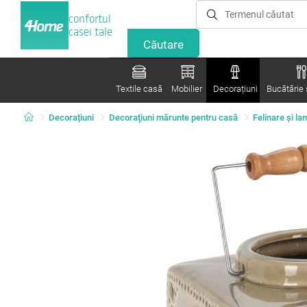
confortul
casei tale
Textile casă
Mobilier
Decorațiuni
Bucătărie ș
Decorațiuni
Decoraţiuni mărunte pentru casă
Felinare şi l