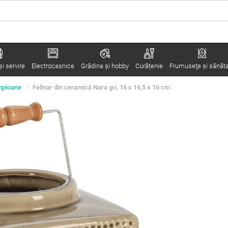
i servire
Electrocasnice
Grădina şi hobby
Curățenie
Frumuseţe şi sănăt
ampioane
Felinar din ceramică Nara gri, 16 x 16,5 x 16 cm