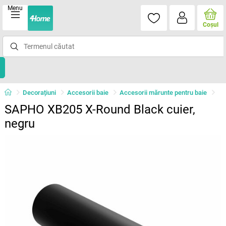
Menu
Coşul
Decorațiuni
Accesorii baie
Accesorii mărunte pentru baie
SAPHO XB205 X-Round Black cuier,
negru