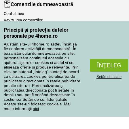
Comenzile dumneavoastră
Contul meu
Revizuirea comenzilor
Reclamaţii
Principii și protecția datelor
Retragere de la contract
personale pe 4home.ro
Regulile de procesare a recenziilor
Ajustăm site-ul 4home.ro astfel, încât să
fie conform activității dumneavoastră. În
baza istoricului dumneavoastră pe site,
Metode de transport
personalizăm conținutul acestuia cu
ajutorul fișierelor cookies și astfel vi se
ÎNŢELEG
afisează oferte si produse relevante. Prin
click pe butonul „Înteleg“ sunteți de acord
Metode de plată
cu utilizarea cookies pentru afișarea de
Setări detaliate
publicitate direcționatș în rețele publicitare
pe alte site-uri. Personalizarea și
publicitatea direcționată pot fi setate în
detaliu sau pot fi oricând dezactivate în
Magazin de încredere
secțiunea
Setări de confidențialiate
Aceste site-uri folosesc cookie's. Mai
multe informaţii
aici
.