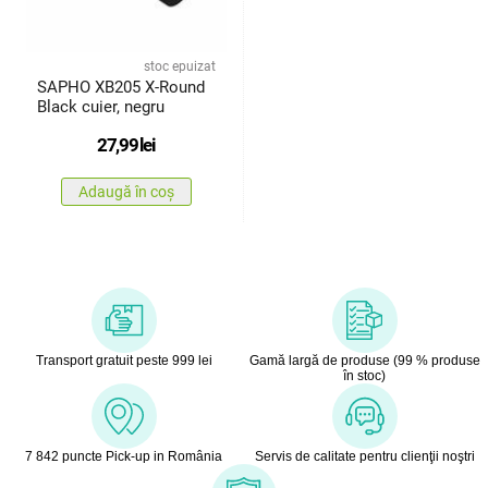
stoc epuizat
SAPHO XB205 X-Round
Black cuier, negru
27,99
lei
Adaugă în coș
Transport gratuit peste 999 lei
Gamă largă de produse (99 % produse
în stoc)
7 842 puncte Pick-up in România
Servis de calitate pentru clienţii noştri