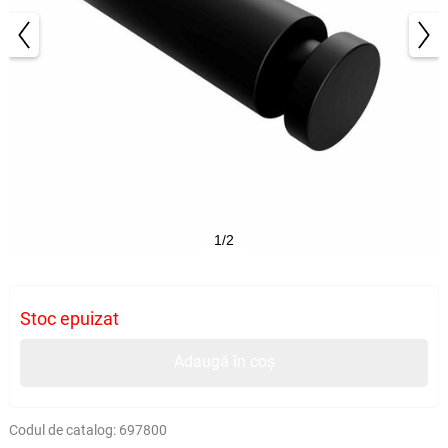
1/2
Stoc epuizat
Adaugă în coș
Codul de catalog:
697800