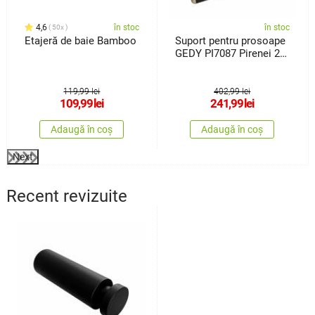
4,6
în stoc
în stoc
50x
Etajeră de baie Bamboo
Suport pentru prosoape
GEDY PI7087 Pirenei 23
x 15cm , auriu
119,99 lei
402,99 lei
109,99
lei
241,99
lei
Adaugă în coș
Adaugă în coș
Next
Recent revizuite