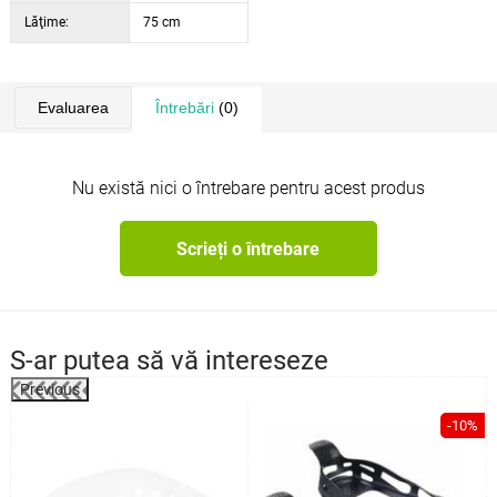
Lăţime:
75 cm
Evaluarea
Întrebări
(0)
Nu există nici o întrebare pentru acest produs
Scrieți o întrebare
S-ar putea să vă intereseze
Previous
%
-10%