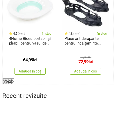
4,5
în stoc
4,8
în stoc
68x
15x
4Home Bideu portabil și
Plase antiderapante
pliabil pentru vasul de
pentru încălțăminte,
WC
măr.42-46
80,99 lei
64,99
lei
72,99
lei
Adaugă în coș
Adaugă în coș
Next
Recent revizuite