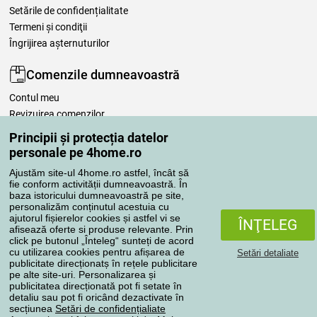
Setările de confidențialitate
Termeni şi condiţii
Îngrijirea așternuturilor
Comenzile dumneavoastră
Contul meu
Revizuirea comenzilor
Reclamaţii
Principii și protecția datelor
Retragere de la contract
personale pe 4home.ro
Regulile de procesare a recenziilor
Ajustăm site-ul 4home.ro astfel, încât să
fie conform activității dumneavoastră. În
baza istoricului dumneavoastră pe site,
Metode de transport
personalizăm conținutul acestuia cu
ajutorul fișierelor cookies și astfel vi se
ÎNŢELEG
afisează oferte si produse relevante. Prin
click pe butonul „Înteleg“ sunteți de acord
Metode de plată
cu utilizarea cookies pentru afișarea de
Setări detaliate
publicitate direcționatș în rețele publicitare
pe alte site-uri. Personalizarea și
publicitatea direcționată pot fi setate în
detaliu sau pot fi oricând dezactivate în
Magazin de încredere
secțiunea
Setări de confidențialiate