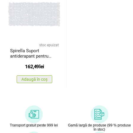
stoc epuizat
Spirella Suport
antiderapant pentru
cadă RIVERSTONE,
162,49
lei
transparent, 75 x 36 cm
Adaugă în coș
Transport gratuit peste 999 lei
Gamă largă de produse (99 % produse
în stoc)