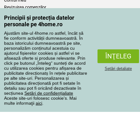
Contul meu
Revizuirea comenzilor
Reclamaţii
Principii și protecția datelor
Retragere de la contract
personale pe 4home.ro
Regulile de procesare a recenziilor
Ajustăm site-ul 4home.ro astfel, încât să
fie conform activității dumneavoastră. În
baza istoricului dumneavoastră pe site,
Metode de transport
personalizăm conținutul acestuia cu
ajutorul fișierelor cookies și astfel vi se
ÎNŢELEG
afisează oferte si produse relevante. Prin
click pe butonul „Înteleg“ sunteți de acord
Metode de plată
cu utilizarea cookies pentru afișarea de
Setări detaliate
publicitate direcționatș în rețele publicitare
pe alte site-uri. Personalizarea și
publicitatea direcționată pot fi setate în
detaliu sau pot fi oricând dezactivate în
Magazin de încredere
secțiunea
Setări de confidențialiate
Aceste site-uri folosesc cookie's. Mai
multe informaţii
aici
.
Protecţia datelor cu caracter personal