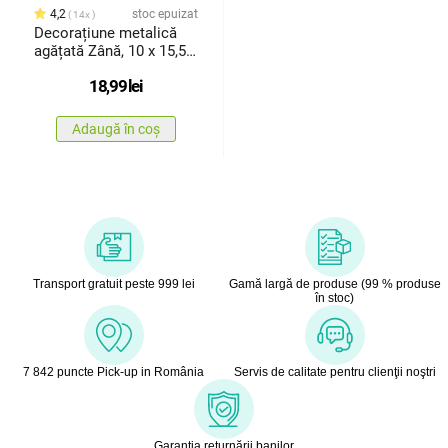
4,2
stoc epuizat
14x
Decorațiune metalică
agățată Zână, 10 x 15,5
cm
18,99
lei
Adaugă în coș
Transport gratuit peste 999 lei
Gamă largă de produse (99 % produse
în stoc)
7 842 puncte Pick-up in România
Servis de calitate pentru clienţii noştri
Garanţia returnării banilor