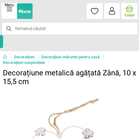
Menu
Coşul
Decorațiuni
Decoraţiuni mărunte pentru casă
Decorațiuni suspendate
Decorațiune metalică agățată Zână, 10 x
15,5 cm