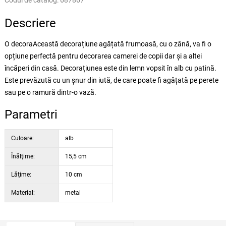
Codul de catalog:
687867
Descriere
O decoraAceastă decorațiune agățată frumoasă, cu o zână, va fi o
opțiune perfectă pentru decorarea camerei de copii dar și a altei
încăperi din casă. Decorațiunea este din lemn vopsit în alb cu patină.
Este prevăzută cu un șnur din iută, de care poate fi agățată pe perete
sau pe o ramură dintr-o vază.
Parametri
Culoare:
alb
Înălţime:
15,5 cm
Lăţime:
10 cm
Material:
metal