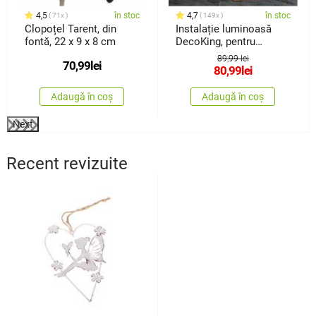
4,5
în stoc
4,7
în stoc
71x
149x
Clopoțel Tarent, din
Instalație luminoasă
fontă, 22 x 9 x 8 cm
DecoKing, pentru
fotografie, alb cald, 20
89,99 lei
70,99
lei
LED
80,99
lei
Adaugă în coș
Adaugă în coș
Next
Recent revizuite