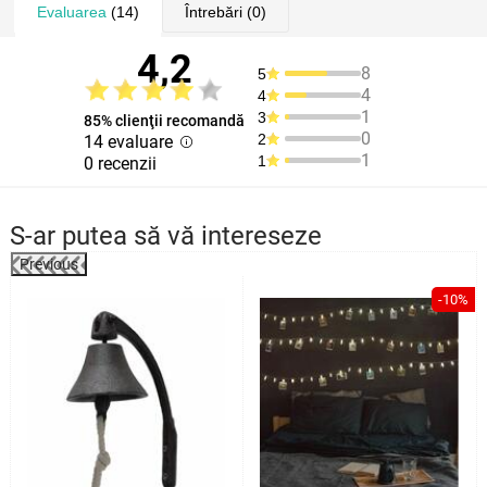
Evaluarea
(14)
Întrebări
(0)
4,2
8
5
4
4
1
3
85% clienţii recomandă
0
2
14 evaluare
1
1
0 recenzii
S-ar putea să vă intereseze
Previous
%
-10%