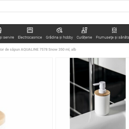
i servire
Electrocasnice
Grădina şi hobby
Curățenie
Frumuseţe şi sănăt
or de săpun AQUALINE 7578 Snow 350 ml, alb