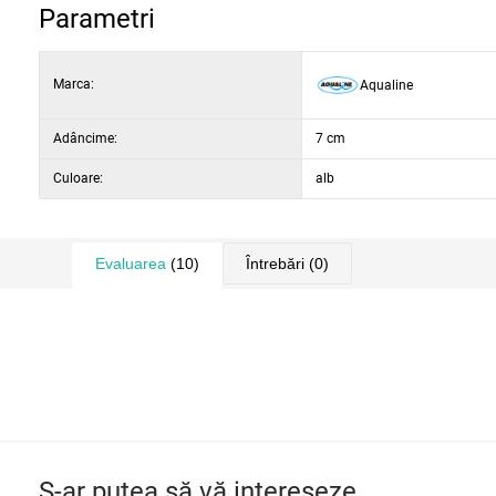
Parametri
Marca:
Aqualine
Adâncime:
7 cm
Culoare:
alb
Evaluarea
(10)
Întrebări
(0)
S-ar putea să vă intereseze