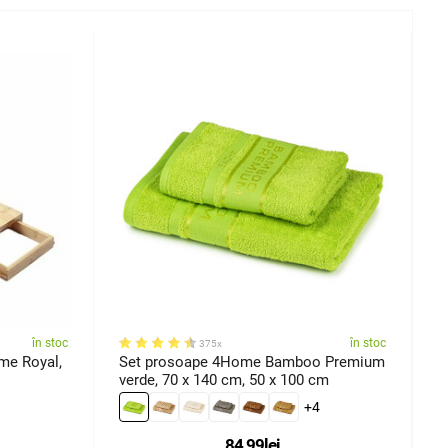
în stoc
în stoc
375x
me Royal,
Set prosoape 4Home Bamboo Premium
S
verde, 70 x 140 cm, 50 x 100 cm
r
+4
84,99
lei