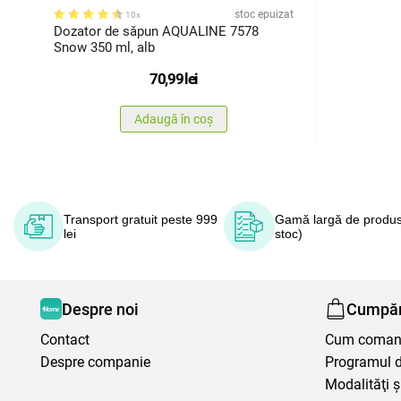
stoc epuizat
10x
Dozator de săpun AQUALINE 7578
Snow 350 ml, alb
70,99
lei
Adaugă în coș
Transport gratuit peste 999
Gamă largă de produs
lei
stoc)
Despre noi
Cumpăr
Contact
Cum coma
Despre companie
Programul de
Modalităţi ş