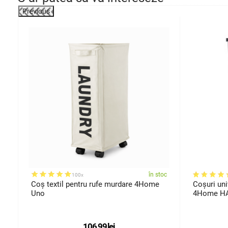
Previous
-54%
oc
în stoc
100x
Coș textil pentru rufe murdare 4Home
Coșuri uni
Uno
4Home HAN
106,99
lei