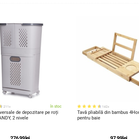
în stoc
211x
142x
versale de depozitare pe roți
Tavă pliabilă din bambus 4Ho
DY, 2 nivele
pentru baie
276,99
lei
97,99
lei