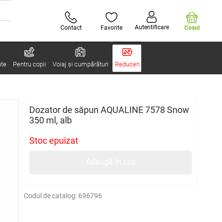
Autentificare
Contact
Favorite
Coşul
ate
Pentru copii
Voiaj și cumpărături
Reduceri
Dozator de săpun AQUALINE 7578 Snow
350 ml, alb
Stoc epuizat
Adaugă în coș
Codul de catalog:
696796