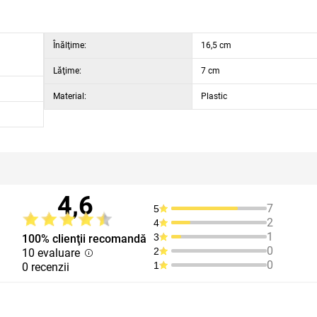
Înălţime:
16,5 cm
Lăţime:
7 cm
Material:
Plastic
4,6
7
5
2
4
1
3
100% clienţii recomandă
0
2
10 evaluare
0
1
0 recenzii