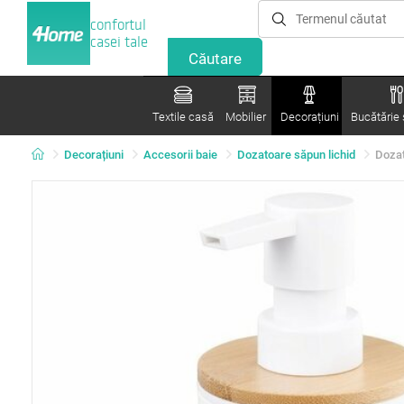
confortul
casei tale
Textile casă
Mobilier
Decorațiuni
Bucătărie ș
Decorațiuni
Accesorii baie
Dozatoare săpun lichid
Dozat