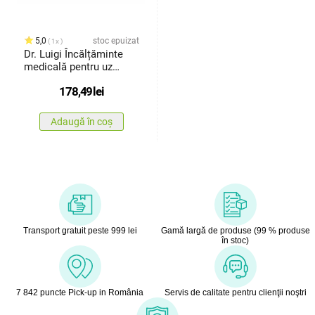
5,0
stoc epuizat
1x
Dr. Luigi Încălțăminte
medicală pentru uz
casnic,negru, mărimea
178,49
lei
38
Adaugă în coș
Transport gratuit peste 999 lei
Gamă largă de produse (99 % produse
în stoc)
7 842 puncte Pick-up in România
Servis de calitate pentru clienţii noştri