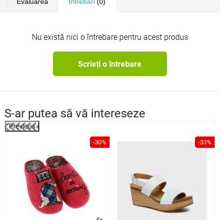
Evaluarea
Întrebări
(0)
Nu există nici o întrebare pentru acest produs
Scrieți o întrebare
S-ar putea să vă intereseze
Previous
%
-30%
-33%
5x