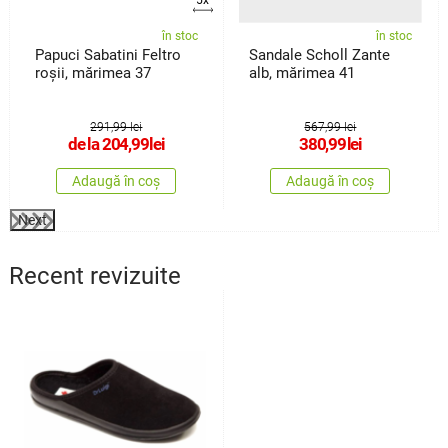
în stoc
în stoc
Papuci Sabatini Feltro
Sandale Scholl Zante
roșii, mărimea 37
alb, mărimea 41
291,99 lei
567,99 lei
de la
204,99
lei
380,99
lei
Adaugă în coș
Adaugă în coș
Next
Recent revizuite