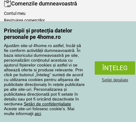
Comenzile dumneavoastră
Contul meu
Revizuirea comenzilor
Reclamaţii
Principii și protecția datelor
Retragere de la contract
personale pe 4home.ro
Regulile de procesare a recenziilor
Ajustăm site-ul 4home.ro astfel, încât să
fie conform activității dumneavoastră. În
baza istoricului dumneavoastră pe site,
Metode de transport
personalizăm conținutul acestuia cu
ajutorul fișierelor cookies și astfel vi se
ÎNŢELEG
afisează oferte si produse relevante. Prin
click pe butonul „Înteleg“ sunteți de acord
Metode de plată
cu utilizarea cookies pentru afișarea de
Setări detaliate
publicitate direcționatș în rețele publicitare
pe alte site-uri. Personalizarea și
publicitatea direcționată pot fi setate în
detaliu sau pot fi oricând dezactivate în
Magazin de încredere
secțiunea
Setări de confidențialiate
Aceste site-uri folosesc cookie's. Mai
multe informaţii
aici
.
Protecţia datelor cu caracter personal