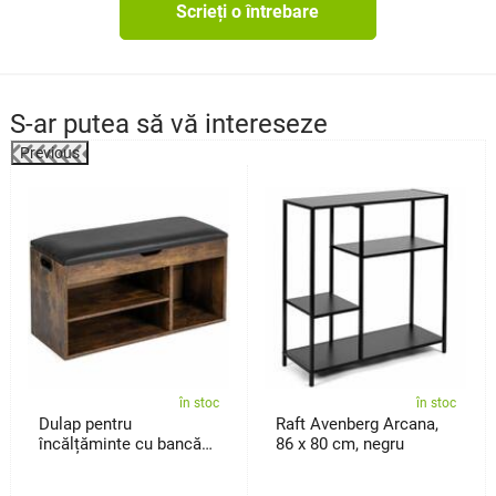
Scrieți o întrebare
S-ar putea să vă intereseze
Previous
%
în stoc
în stoc
Dulap pentru
Raft Avenberg Arcana,
încălțăminte cu bancă
86 x 80 cm, negru
Avenberg Sedaro