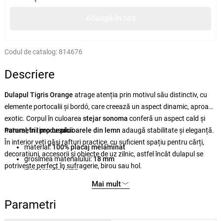
Adaugă în coș
Codul de catalog:
814676
Descriere
Dulapul Tigris Orange
atrage atenția prin motivul său distinctiv, cu
elemente portocalii și bordó, care creează un aspect dinamic, aproape
exotic. Corpul în culoarea
stejar sonoma
conferă un aspect cald și
natural, în timp ce
Parametrii produsului
picioarele din lemn
adaugă stabilitate și eleganță.
În interior veți găsi rafturi practice, cu suficient spațiu pentru cărți,
material:
100% placaj melaminat
decorațiuni, accesorii și obiecte de uz zilnic, astfel încât dulapul se
grosimea materialului:
18 mm
potrivește perfect în sufragerie, birou sau hol.
picioare:
din lemn
finisaj:
acoperire UV
Mai mult
dimensiuni:
95 × 111 × 36 cm (lăț × în × adân)
Parametri
înălțimea picioarelor:
15 cm
înălțimea rafturilor:
19,8 cm