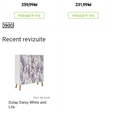
259,99
lei
231,99
lei
Adaugă în coș
Adaugă în coș
Next
Recent revizuite
stoc epuizat
Dulap Daisy White and
Lila