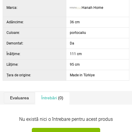
posibilitate de fixare pe perete:
da
Marca:
Hanah Home
culoare:
stejar sonoma / portocaliu / bordó – motiv distinctiv
Adâncime:
36 cm
Culoare:
portocaliu
Demontat:
Da
Înălţime:
111 cm
Lăţime:
95 cm
Țara de origine:
Made in Türkiye
Evaluarea
Întrebări
(0)
Nu există nici o întrebare pentru acest produs