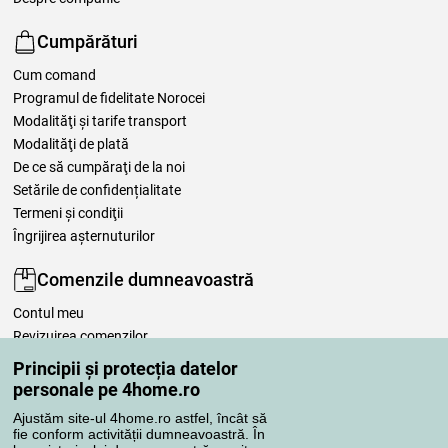
Cumpărături
Cum comand
Programul de fidelitate Norocei
Modalităţi şi tarife transport
Modalităţi de plată
De ce să cumpăraţi de la noi
Setările de confidențialitate
Termeni şi condiţii
Îngrijirea așternuturilor
Comenzile dumneavoastră
Contul meu
Revizuirea comenzilor
Reclamaţii
Principii și protecția datelor
Retragere de la contract
personale pe 4home.ro
Regulile de procesare a recenziilor
Ajustăm site-ul 4home.ro astfel, încât să
fie conform activității dumneavoastră. În