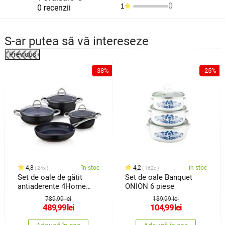
0
1
0 recenzii
S-ar putea să vă intereseze
Previous
%
-38%
-25%
4,8
în stoc
4,2
în stoc
24x
162x
Set de oale de gătit
Set de oale Banquet
antiaderente 4Home
ONION 6 piese
Titanium din 7 piese
789,99 lei
139,99 lei
489,99
lei
104,99
lei