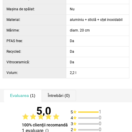
Maşina de spălat:
Nu
Material:
aluminiu + sticlă + oțel inoxidabil
Mărime:
diam. 20 cm
PFAS free:
Da
Recycled:
Da
Vitroceramică:
Da
Volum:
2,2 l
Evaluarea
(1)
Întrebări
(0)
5,0
1
5
0
4
0
3
100% clienţii recomandă
0
2
1 evaluare