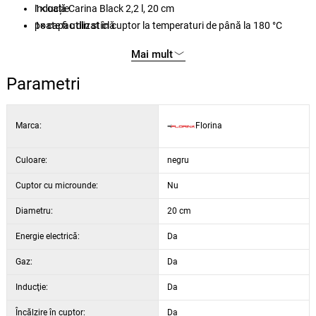
inducție
1× oală Carina Black 2,2 l, 20 cm
poate fi utilizat în cuptor la temperaturi de până la 180 °C
1× capac din sticlă
design modern, cu exterior negru și interior șampanie
Mai mult
mânere confortabile din oțel inoxidabil vopsit în negru
design ecologic – 90 % aluminiu reciclat
Parametri
capac din sticlă pentru controlul gătitului
Marca:
Florina
Culoare:
negru
Cuptor cu microunde:
Nu
Diametru:
20 cm
Energie electrică:
Da
Gaz:
Da
Inducţie:
Da
Încălzire în cuptor:
Da