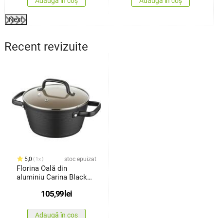
Adaugă în coș
Adaugă în coș
Next
Recent revizuite
5,0
stoc epuizat
1x
Florina Oală din
aluminiu Carina Black
2,2 l, 20 cm
105,99
lei
Adaugă în coș