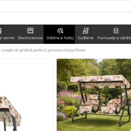
i servire
Electrocasnice
Grădina şi hobby
Curățenie
Frumuseţe şi sănăt
Leagăn de grădină pentru 2 persoane Daisy Flower