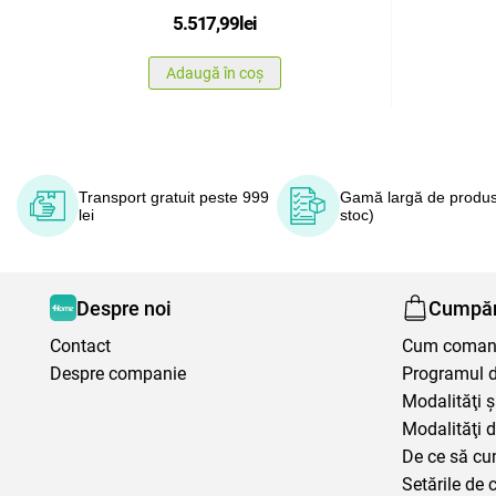
5.517,99
lei
Adaugă în coș
Transport gratuit peste 999
Gamă largă de produs
lei
stoc)
Despre noi
Cumpăr
Contact
Cum coma
Despre companie
Programul de
Modalităţi ş
Modalităţi d
De ce să cu
Setările de 