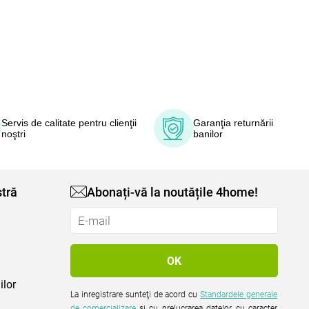
Servis de calitate pentru clienţii
Garanţia returnării
noştri
banilor
tră
Abonați-vă la noutățile 4home!
ilor
La inregistrare sunteţi de acord cu
Standardele generale
de comercializare
şi cu prelucrarea datelor cu caracter