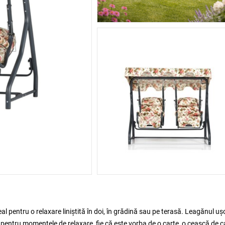
eal pentru o relaxare liniștită în doi, în grădină sau pe terasă. Leagănul ușo
 pentru momentele de relaxare, fie că este vorba de o carte, o ceașcă de 