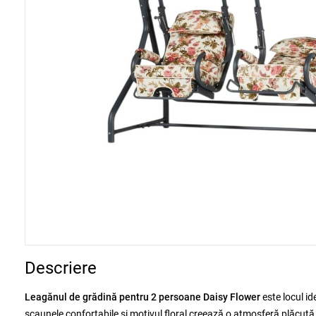
Descriere
Leagănul de grădină pentru 2 persoane Daisy Flower
este locul id
scaunele confortabile și motivul floral creează o atmosferă plăcută