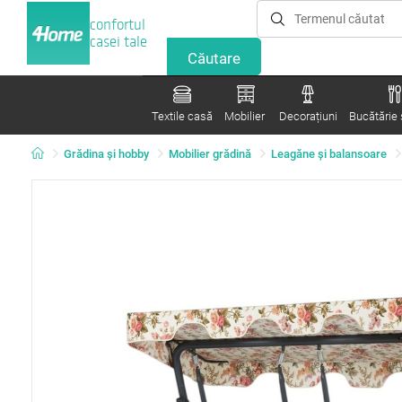
confortul
casei tale
Textile casă
Mobilier
Decorațiuni
Bucătărie ș
Grădina şi hobby
Mobilier grădină
Leagăne şi balansoare