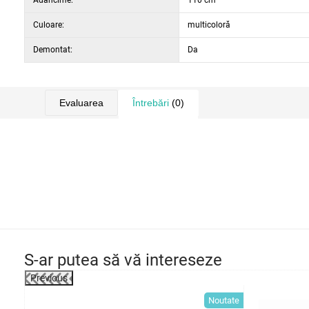
Adâncime:
110 cm
Culoare:
multicoloră
Demontat:
Da
Evaluarea
Întrebări
(0)
S-ar putea să vă intereseze
Previous
-11%
Noutate