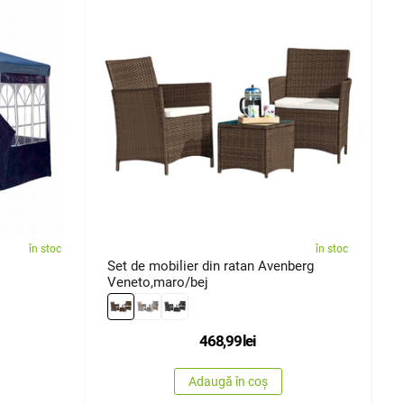
în stoc
în stoc
Set de mobilier din ratan Avenberg
L
Veneto,maro/bej
A
468,99
lei
Adaugă în coș