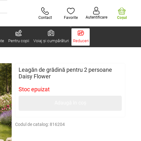
Autentificare
Contact
Favorite
Coşul
ate
Pentru copii
Voiaj și cumpărături
Reduceri
Leagăn de grădină pentru 2 persoane
Daisy Flower
Stoc epuizat
Adaugă în coș
Codul de catalog:
816204