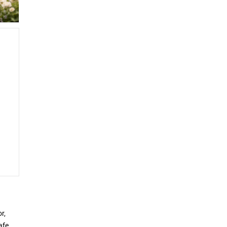
r,
cafea