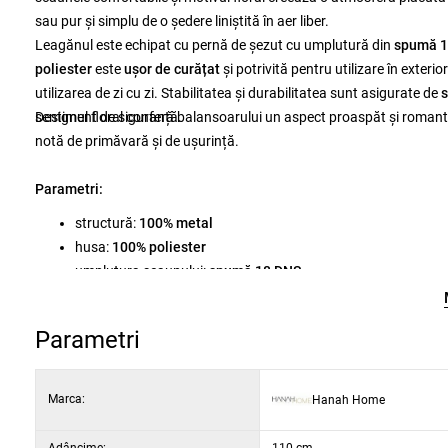
sau pur și simplu de o ședere liniștită în aer liber.
Leagănul este echipat cu pernă de șezut cu umplutură din
spumă 1
poliester
este
ușor de curățat
și potrivită pentru utilizare în exterio
utilizarea de zi cu zi. Stabilitatea și durabilitatea sunt asigurate de
s
sentiment de siguranță.
Designul floral conferă balansoarului un aspect proaspăt și romantic
notă de primăvară și de ușurință.
Parametri:
structură:
100% metal
husa:
100% poliester
umplutura scaunului:
spumă 18 DNS
întreținere:
țesătură ușor de curățat
perne:
detașabile
Parametri
dimensiuni fotoliu:
lățime 50 cm, înălțime 70 cm
(2 buc.)
dimensiuni totale:
lățime 110 cm, înălțime 165 cm, adânci
dimensiuni scaun:
lățime 200 cm, înălțime 165 cm, adânci
Marca:
Hanah Home