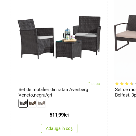
oc
în stoc
00
Set de mobilier din ratan Avenberg
Set de mob
Veneto,negru/gri
Belfast, 3
511,99
lei
Adaugă în coș