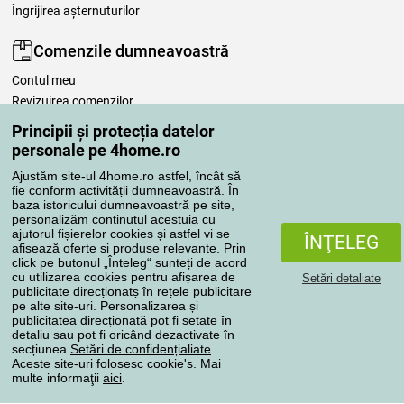
Îngrijirea așternuturilor
Comenzile dumneavoastră
Contul meu
Revizuirea comenzilor
Reclamaţii
Principii și protecția datelor
Retragere de la contract
personale pe 4home.ro
Regulile de procesare a recenziilor
Ajustăm site-ul 4home.ro astfel, încât să
fie conform activității dumneavoastră. În
baza istoricului dumneavoastră pe site,
Metode de transport
personalizăm conținutul acestuia cu
ajutorul fișierelor cookies și astfel vi se
ÎNŢELEG
afisează oferte si produse relevante. Prin
click pe butonul „Înteleg“ sunteți de acord
Metode de plată
cu utilizarea cookies pentru afișarea de
Setări detaliate
publicitate direcționatș în rețele publicitare
pe alte site-uri. Personalizarea și
publicitatea direcționată pot fi setate în
detaliu sau pot fi oricând dezactivate în
Magazin de încredere
secțiunea
Setări de confidențialiate
Aceste site-uri folosesc cookie's. Mai
multe informaţii
aici
.