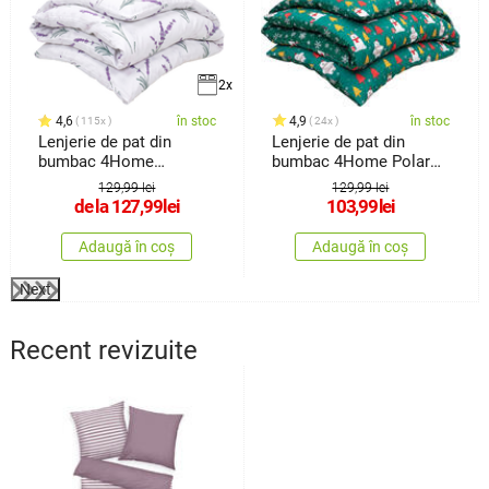
2x
4,6
în stoc
4,9
în stoc
115x
24x
Lenjerie de pat din
Lenjerie de pat din
bumbac 4Home
bumbac 4Home Polar
Lavender, 140 x
Bear, 140 x200 cm, 70 x
129,99 lei
129,99 lei
90 cm
de la
127,99
lei
103,99
lei
Adaugă în coș
Adaugă în coș
Next
Recent revizuite