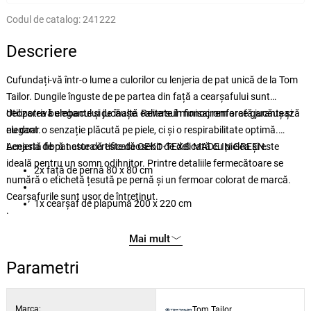
Codul de catalog:
241222
Descriere
Cufundați-vă într-o lume a culorilor cu lenjeria de pat unică de la Tom
Tailor. Dungile înguste de pe partea din față a cearșafului sunt
deopotrivă elegante și jucăușe. Reversul monocrom arată jucăuș și
Utilizarea bumbacului de înaltă calitate în finisaj renforcé garantează
elegant.
nu doar o senzație plăcută pe piele, ci și o respirabilitate optimă.
Această fibră naturală este deosebit de delicată cu pielea și este
Lenjeria de pat este certificată OEKO-TEX® MADE IN GREEN.
ideală pentru un somn odihnitor. Printre detaliile fermecătoare se
2x față de pernă 80 x 80 cm
numără o etichetă țesută pe pernă și un fermoar colorat de marcă.
Cearșafurile sunt ușor de întreținut.
1x cearșaf de plapumă 200 x 220 cm
.
Mai mult
Parametri
Marca:
Tom Tailor