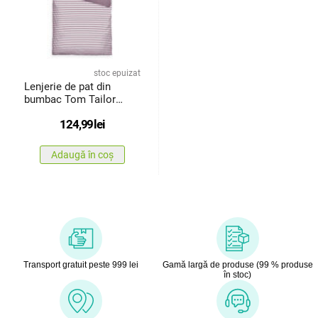
stoc epuizat
Lenjerie de pat din
bumbac Tom Tailor
Cozy Mauve & Crisp
124,99
lei
White, 135 x 200, 80 x 80
cm
Adaugă în coș
Transport gratuit peste 999 lei
Gamă largă de produse (99 % produse
în stoc)