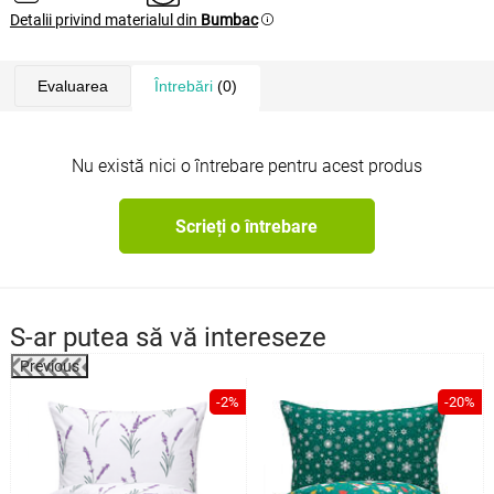
Detalii privind materialul din
Bumbac
Evaluarea
Întrebări
(0)
Nu există nici o întrebare pentru acest produs
Scrieți o întrebare
S-ar putea să vă intereseze
Previous
-2%
-20%