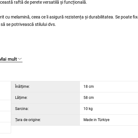
ceastă raftă de perete versatilă și funcțională.
t cu melamină, ceea ce îi asigură rezistența și durabilitatea. Se poate fi
să se potrivească stilului dvs.
Mai mult
Înălţime:
18 cm
Lăţime:
58 cm
Sarcina:
10 kg
Țara de origine:
Made in Türkiye