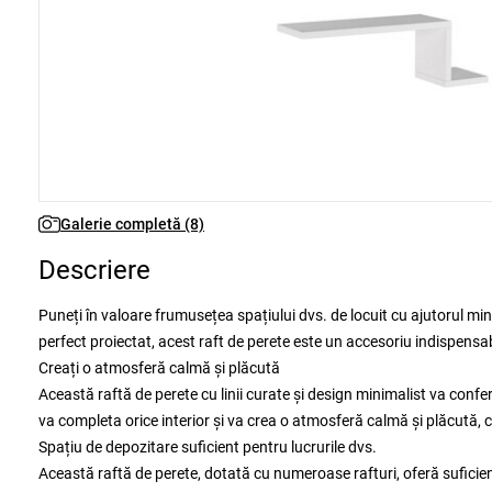
Galerie completă (8)
Descriere
Puneți în valoare frumusețea spațiului dvs. de locuit cu ajutorul min
perfect proiectat, acest raft de perete este un accesoriu indispensa
Creați o atmosferă calmă și plăcută
Această raftă de perete cu linii curate și design minimalist va conf
va completa orice interior și va crea o atmosferă calmă și plăcută, c
Spațiu de depozitare suficient pentru lucrurile dvs.
Această raftă de perete, dotată cu numeroase rafturi, oferă suficient