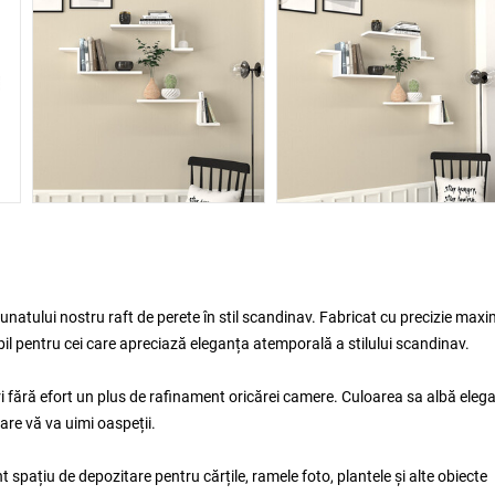
unatului nostru raft de perete în stil scandinav. Fabricat cu precizie maxi
bil pentru cei care apreciază eleganța atemporală a stilului scandinav.
eri fără efort un plus de rafinament oricărei camere. Culoarea sa albă eleg
are vă va uimi oaspeții.
 spațiu de depozitare pentru cărțile, ramele foto, plantele și alte obiecte