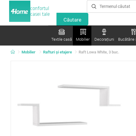
confortul
casei tale
Textile casă
Mobilier
Decorațiuni
Bucătărie ș
Mobilier
Rafturi şi etajere
Raft Lowa White, 3 buc.