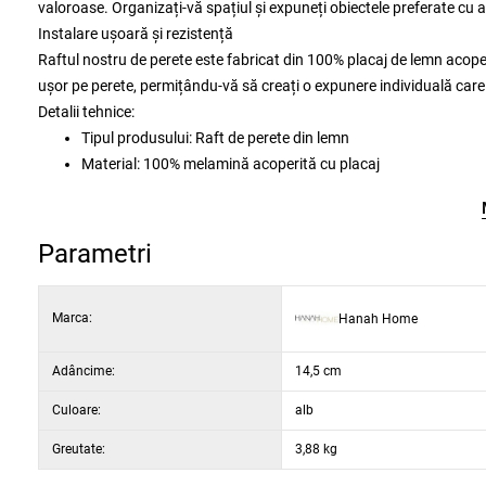
valoroase. Organizați-vă spațiul și expuneți obiectele preferate cu a
Instalare ușoară și rezistență
Raftul nostru de perete este fabricat din 100% placaj de lemn acoperi
ușor pe perete, permițându-vă să creați o expunere individuală care 
Detalii tehnice:
Tipul produsului: Raft de perete din lemn
Material: 100% melamină acoperită cu placaj
Grosime: 18 mm
Lățime: 58 cm
Înălțime: 18 cm
Parametri
Adâncime: 14,5 cm (3 bucăți)
Culoare: alb
Marca:
Hanah Home
Adâncime:
14,5 cm
Culoare:
alb
Greutate:
3,88 kg