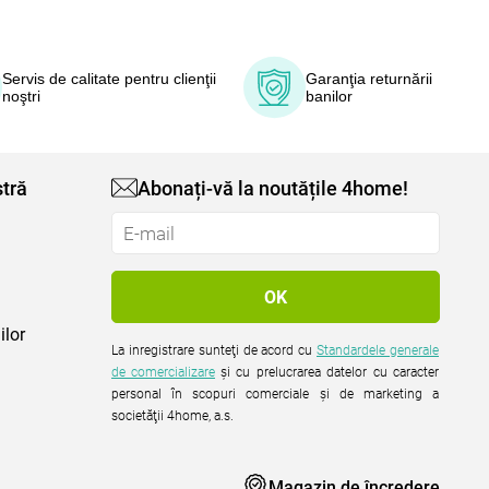
Servis de calitate pentru clienţii
Garanţia returnării
noştri
banilor
tră
Abonați-vă la noutățile 4home!
ilor
La inregistrare sunteţi de acord cu
Standardele generale
de comercializare
şi cu prelucrarea datelor cu caracter
personal în scopuri comerciale şi de marketing a
societăţii 4home, a.s.
Magazin de încredere