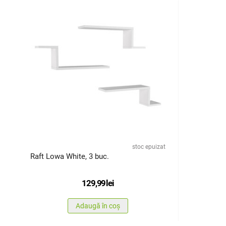
stoc epuizat
Raft Lowa White, 3 buc.
129,99
lei
Adaugă în coș