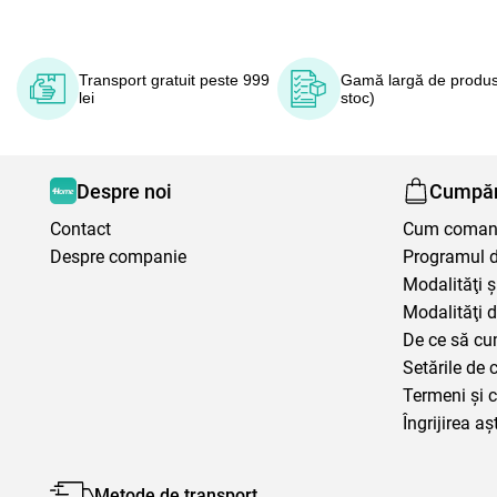
Transport gratuit peste 999
Gamă largă de produs
lei
stoc)
Despre noi
Cumpăr
Contact
Cum coma
Despre companie
Programul de
Modalităţi ş
Modalităţi d
De ce să cu
Setările de 
Termeni şi c
Îngrijirea aș
Metode de transport