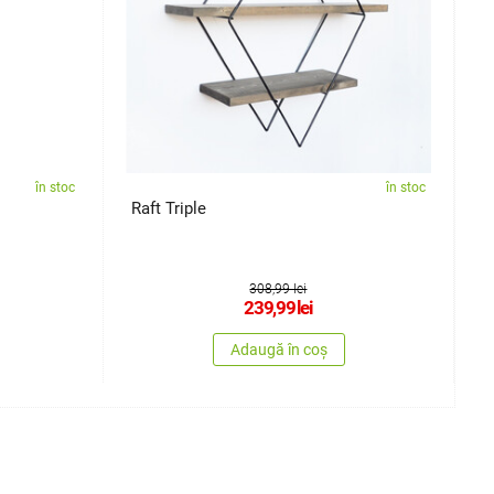
în stoc
în stoc
Raft Triple
R
308,99 lei
239,99
lei
Adaugă în coș