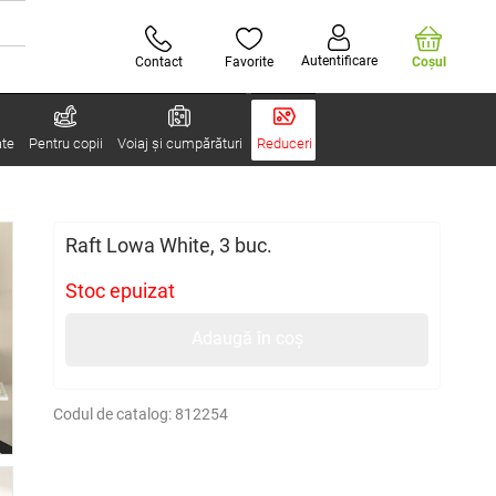
Autentificare
Contact
Favorite
Coşul
ate
Pentru copii
Voiaj și cumpărături
Reduceri
Raft Lowa White, 3 buc.
Stoc epuizat
Adaugă în coș
Codul de catalog:
812254