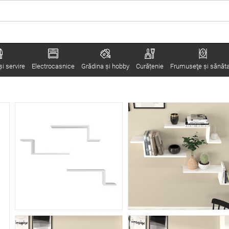
i servire
Electrocasnice
Grădina şi hobby
Curățenie
Frumuseţe şi sănăt