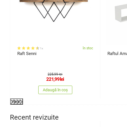
oc
în stoc
1x
Raft Senni
Raftul Am
225,99 lei
221,99
lei
Adaugă în coș
Next
Recent revizuite