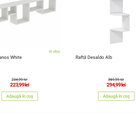
în stoc
anos White
Raftă Desaldo Alb
234,99 lei
369,99 lei
223,99
lei
294,99
lei
Adaugă în coș
Adaugă în coș