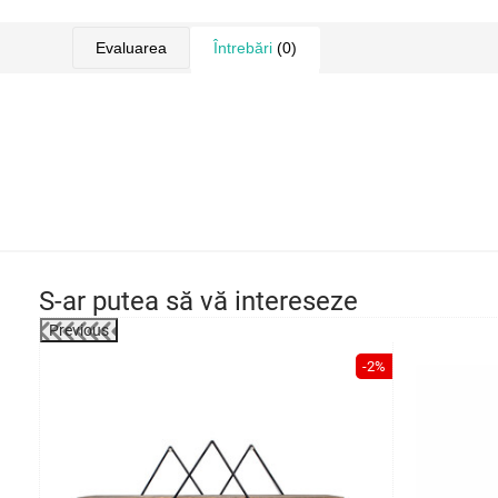
Evaluarea
Întrebări
(0)
S-ar putea să vă intereseze
Previous
-2%
-2%