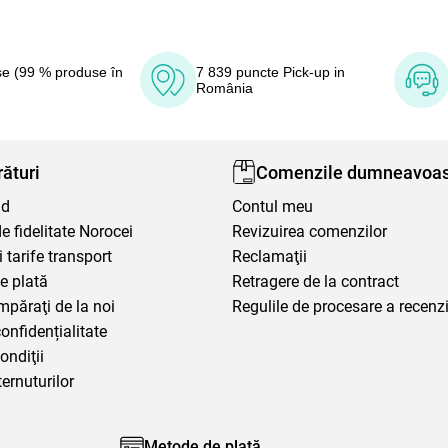
e (99 % produse în
7 839 puncte Pick-up in
România
ături
Comenzile dumneavoas
nd
Contul meu
 fidelitate Norocei
Revizuirea comenzilor
i tarife transport
Reclamaţii
e plată
Retragere de la contract
mpăraţi de la noi
Regulile de procesare a recenzi
confidențialitate
ondiţii
ternuturilor
Metode de plată