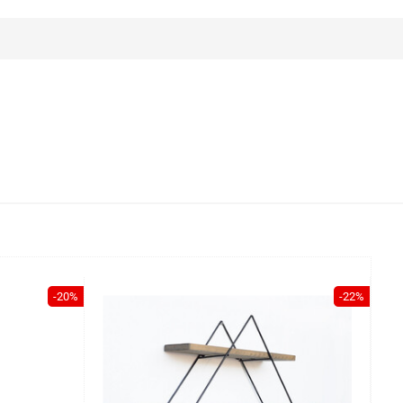
-20%
-22%