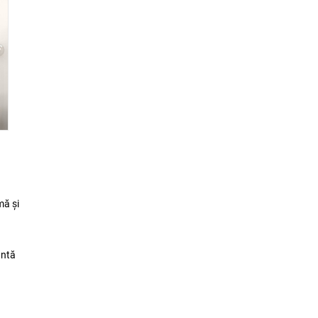
mă și
antă