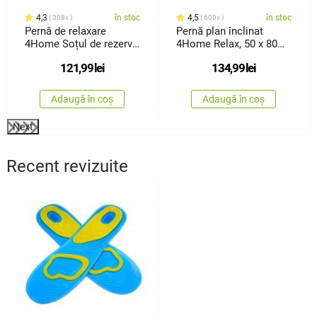
4,3
în stoc
4,5
în stoc
308x
600x
Pernă de relaxare
Pernă plan înclinat
4Home Soțul de rezervă,
4Home Relax, 50 x 80
dinspumă cu memorie
cm
121,99
lei
134,99
lei
Bamboo, 45 x 120 cm
Adaugă în coș
Adaugă în coș
Next
Recent revizuite