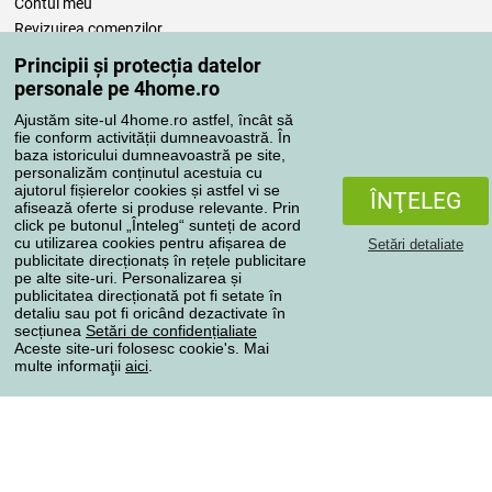
Contul meu
Revizuirea comenzilor
Reclamaţii
Principii și protecția datelor
Retragere de la contract
personale pe 4home.ro
Regulile de procesare a recenziilor
Ajustăm site-ul 4home.ro astfel, încât să
fie conform activității dumneavoastră. În
baza istoricului dumneavoastră pe site,
Metode de transport
personalizăm conținutul acestuia cu
ajutorul fișierelor cookies și astfel vi se
ÎNŢELEG
afisează oferte si produse relevante. Prin
click pe butonul „Înteleg“ sunteți de acord
Metode de plată
cu utilizarea cookies pentru afișarea de
Setări detaliate
publicitate direcționatș în rețele publicitare
pe alte site-uri. Personalizarea și
publicitatea direcționată pot fi setate în
detaliu sau pot fi oricând dezactivate în
Magazin de încredere
secțiunea
Setări de confidențialiate
Aceste site-uri folosesc cookie's. Mai
multe informaţii
aici
.
Protecţia datelor cu caracter personal