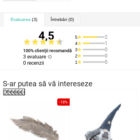
Evaluarea
(3)
Întrebări
(0)
4,5
2
5
1
4
0
3
100% clienţii recomandă
0
2
3 evaluare
0
1
0 recenzii
S-ar putea să vă intereseze
Previous
-18%