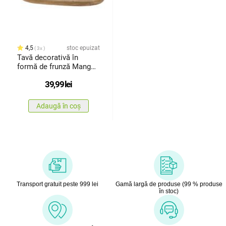
4,5
stoc epuizat
3x
Tavă decorativă în
formă de frunză Mango,
40 x 18 cm
39,99
lei
Adaugă în coș
Transport gratuit peste 999 lei
Gamă largă de produse (99 % produse
în stoc)