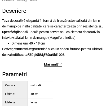
Codul de catalog:
709973
Descriere
Tava decorativă elegantă în formă de frunză este realizată din lemn
de mango de înaltă calitate, care se caracterizează prin rezistență și
textură frumoasă. Ideală pentru servire sau ca element decorativ în
Specificații:
interiorul dvs.
Material: lemn de mango (Magnifera Indica).
Dimensiuni: 40 x 18 cm
Perfect pentru utilizarea zilnică și ca un cadou frumos pentru iubitorii
greutate: 390 grame
de materiale naturale și design durabil.
certificare: FSC 100%, FSC MIX 100%
dimensiuni pachet: 400 x 180 x 27 mm
Mai mult
Parametri
Culoare:
naturală
Lăţime:
40 cm
Material:
lemn