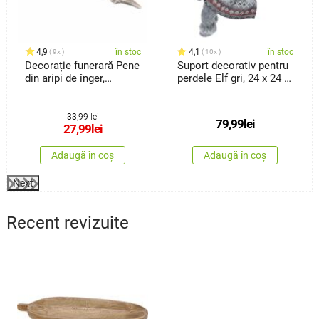
4,9
în stoc
4,1
în stoc
9x
10x
Decorație funerară Pene
Suport decorativ pentru
din aripi de înger,
perdele Elf gri, 24 x 24 x
poliresin, 16 x 6 x 2 cm
43 x 8 cm
33,99 lei
79,99
lei
27,99
lei
Adaugă în coș
Adaugă în coș
Next
Recent revizuite