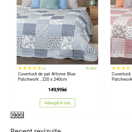
oc
în stoc
78x
 x
Cuvertură de pat 4Home Blue
Cuvertură
Patchwork , 220 x 240cm
Patchwork
149,99
lei
Adaugă în coș
Next
Recent revizuite