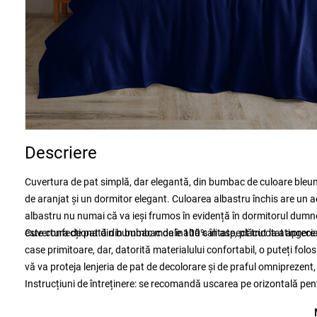
Descriere
Cuvertura de pat simplă, dar elegantă, din bumbac de culoare bleu
de aranjat și un dormitor elegant. Culoarea albastru închis are un
albastru nu numai că va ieși frumos în evidență în dormitorul dumneavo
este confecționată din bumbac de înaltă calitate, plăcut la atinger
Cuvertura de pat din bumbac moale 100% în aspect tricotat apreciat
case primitoare, dar, datorită materialului confortabil, o puteți fol
vă va proteja lenjeria de pat de decolorare și de praful omniprezent, 
Instrucțiuni de întreținere: se recomandă uscarea pe orizontală pent