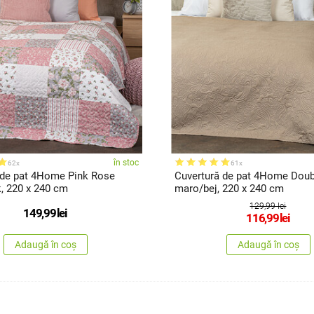
în stoc
62x
61x
 de pat 4Home Pink Rose
Cuvertură de pat 4Home Doub
, 220 x 240 cm
maro/bej, 220 x 240 cm
129,99 lei
149,99
lei
116,99
lei
Adaugă în coș
Adaugă în coș