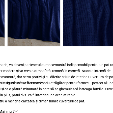
marin, va deveni partenerul dumneavoastră indispensabil pentru un pat u
 aer modern și va crea o atmosferă luxoasă în cameră. Nuanța intensă de
astră, dar se va potrivi și cu diferite stiluri de interior. Cuvertura de p
e și asigură un confort maxim.
 nu numai că va fi un accesoriu atrăgător pentru farmecul perfect al une
osi și ca o pătură minunată în care să se ghemuiască întreaga familie. Cuv
în plus, patul dvs. va fi întotdeauna aranjat rapid.
ru a menține calitatea și dimensiunile cuverturii de pat.
Mai mult