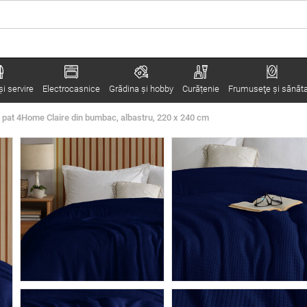
i servire
Electrocasnice
Grădina şi hobby
Curățenie
Frumuseţe şi sănăt
 pat 4Home Claire din bumbac, albastru, 220 x 240 cm