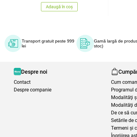
Adaugă în coș
Transport gratuit peste 999
Gamă largă de produs
lei
stoc)
Despre noi
Cumpăr
Contact
Cum coma
Despre companie
Programul de
Modalităţi ş
Modalităţi d
De ce să cu
Setările de 
Termeni şi c
Îngrijirea aș