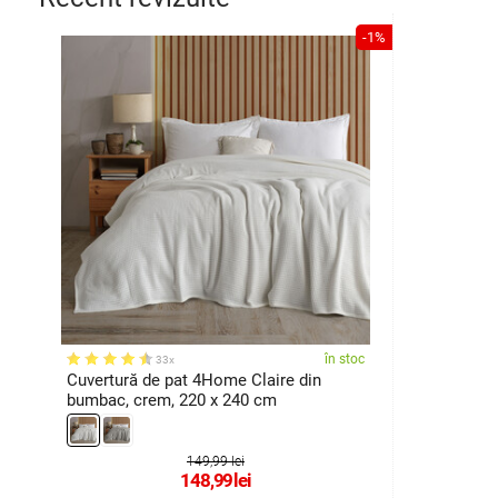
-1%
în stoc
33x
Cuvertură de pat 4Home Claire din
bumbac, crem, 220 x 240 cm
149,99 lei
148,99
lei