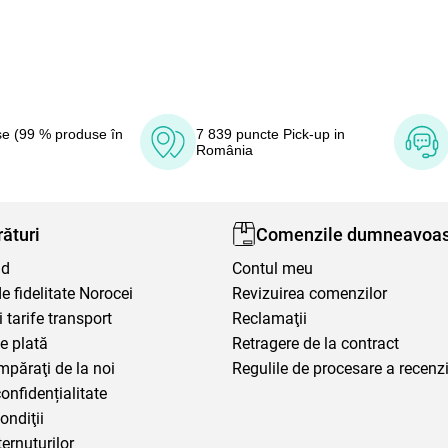
e (99 % produse în
7 839 puncte Pick-up in
România
ături
Comenzile dumneavoas
nd
Contul meu
 fidelitate Norocei
Revizuirea comenzilor
i tarife transport
Reclamaţii
e plată
Retragere de la contract
mpăraţi de la noi
Regulile de procesare a recenzi
confidențialitate
ondiţii
ternuturilor