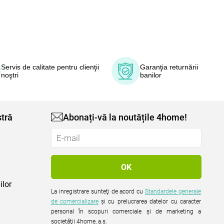
Servis de calitate pentru clienţii
Garanţia returnării
noştri
banilor
tră
Abonați-vă la noutățile 4home!
ilor
La inregistrare sunteţi de acord cu
Standardele generale
de comercializare
şi cu prelucrarea datelor cu caracter
personal în scopuri comerciale şi de marketing a
societăţii 4home, a.s.