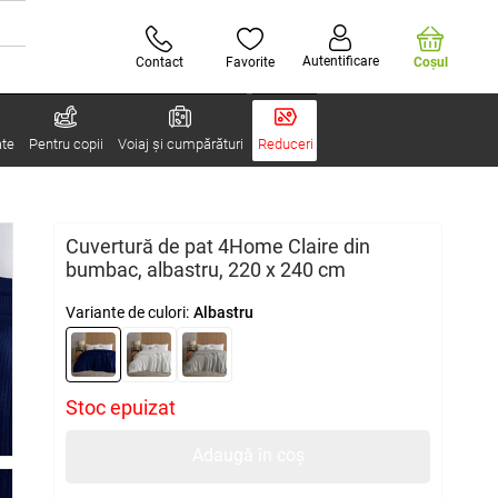
Autentificare
Contact
Favorite
Coşul
ate
Pentru copii
Voiaj și cumpărături
Reduceri
Cuvertură de pat 4Home Claire din
bumbac, albastru, 220 x 240 cm
Variante de culori:
Albastru
Stoc epuizat
Adaugă în coș