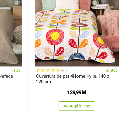
în stoc
în stoc
191x
leface
Cuvertură de pat 4Home Kylie, 140 x
C
220 cm
m
129,99
lei
Adaugă în coș