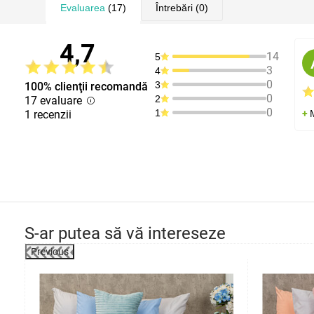
Evaluarea
(17)
Întrebări
(0)
4,7
14
5
3
4
0
3
100% clienţii recomandă
0
2
17 evaluare
0
1
1 recenzii
S-ar putea să vă intereseze
Previous