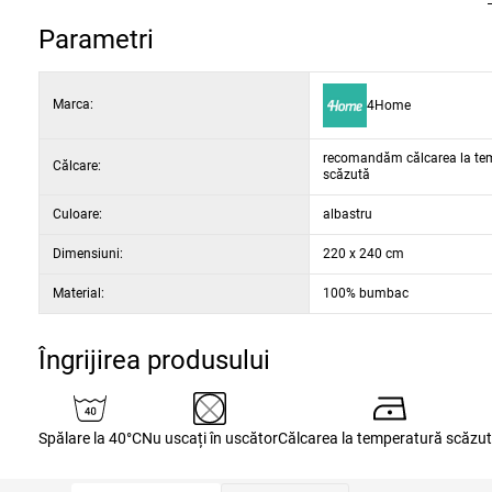
Parametri
Marca:
4Home
recomandăm călcarea la te
Călcare:
scăzută
Culoare:
albastru
Dimensiuni:
220 x 240 cm
Material:
100% bumbac
Îngrijirea produsului
Spălare la 40°C
Nu uscați în uscător
Călcarea la temperatură scăzu