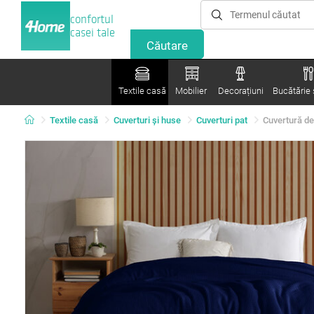
confortul
casei tale
Textile casă
Mobilier
Decorațiuni
Bucătărie ș
Textile casă
Cuverturi și huse
Cuverturi pat
Cuvertură de