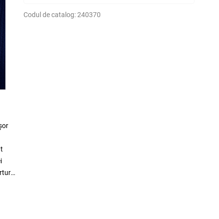
Codul de catalog:
240370
șor
at
i
ertura