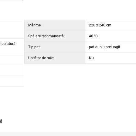
Mărime:
220 x 240 cm
Spălare recomandată:
40 °C
mperatură
Tip pat:
pat dublu prelungit
Uscător de rufe:
Nu
tă