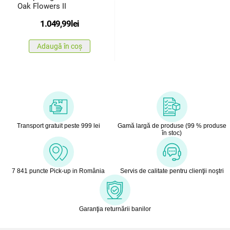
Oak Flowers II
1.049,99
lei
Adaugă în coș
Transport gratuit peste 999 lei
Gamă largă de produse (99 % produse
în stoc)
7 841 puncte Pick-up in România
Servis de calitate pentru clienţii noştri
Garanţia returnării banilor