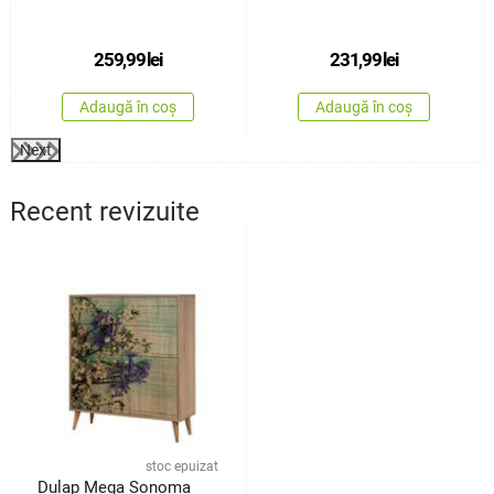
Avenberg Sedaro
259,99
lei
231,99
lei
Adaugă în coș
Adaugă în coș
Next
Recent revizuite
stoc epuizat
Dulap Mega Sonoma