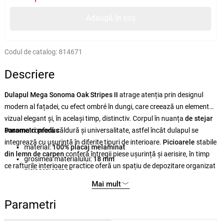
Adaugă în coș
Codul de catalog:
814671
Descriere
Dulapul Mega Sonoma Oak Stripes II
atrage atenția prin designul
modern al fațadei, cu efect ombré în dungi, care creează un element
vizual elegant și, în același timp, distinctiv. Corpul în nuanța
de stejar
sonoma
Parametri produs
conferă căldură și universalitate, astfel încât dulapul se
integrează cu ușurință în diferite tipuri de interioare.
Picioarele
stabile
material:
100% placaj melaminat
din lemn de carpen
conferă întregii piese ușurință și aerisire, în timp
grosimea materialului:
18 mm
ce rafturile interioare practice oferă un spațiu de depozitare organizat
picioare:
carpen
pentru cărți, decorațiuni sau obiecte de uz zilnic.
mânere:
metalice și din frânghie
Mai mult
finisaj:
acoperire UV
Parametri
dimensiuni:
95 × 111 × 36 cm (lăț × în × adân)
înălțimea rafturilor:
19,8 cm