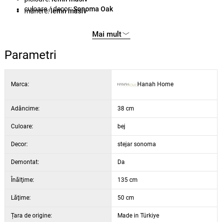
culoare / decor:
Sonoma Oak
mânere:
lemn masiv
finisaj:
protecție UV
Mai mult
lățime:
50 cm
înălțime:
135 cm
Parametri
adâncime:
38 cm
Marca:
Hanah Home
Adâncime:
38 cm
Culoare:
bej
Decor:
stejar sonoma
Demontat:
Da
Înălţime:
135 cm
Lăţime:
50 cm
Țara de origine:
Made in Türkiye