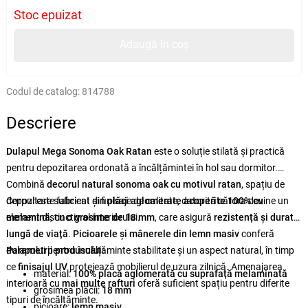
Stoc epuizat
Adaugă în coș
Codul de catalog:
814788
Descriere
Dulapul Mega Sonoma Oak Ratan
este o soluție stilată și practică
pentru depozitarea ordonată a încălțămintei în hol sau dormitor.
Combină
decorul natural sonoma oak cu motivul ratan
, spațiu de
depozitare suficient și finisaje de calitate, datorită cărora devine un
Corpul este fabricat din
plăci aglomerate acoperite 100% cu
element distinctiv al interiorului.
melamină
, cu
o grosime de 18 mm
, care asigură
rezistență și durată
lungă de viață
.
Picioarele și mânerele din lemn masiv
conferă
dulapului pentru încălțăminte stabilitate și un aspect natural, în timp
Parametrii produsului:
ce
finisajul UV
protejează mobilierul de uzura zilnică. Amenajarea
material:
100% placă aglomerată cu suprafață melaminată
interioară cu
mai multe rafturi
oferă suficient spațiu pentru diferite
grosimea plăcii:
18 mm
tipuri de încălțăminte.
picioare:
lemn masiv