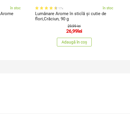
în stoc
în stoc
17x
ă Arome
Lumânare Arome în sticlă și cutie de
L
flori,Crăciun, 90 g
C
29,99 lei
26,99
lei
Adaugă în coș