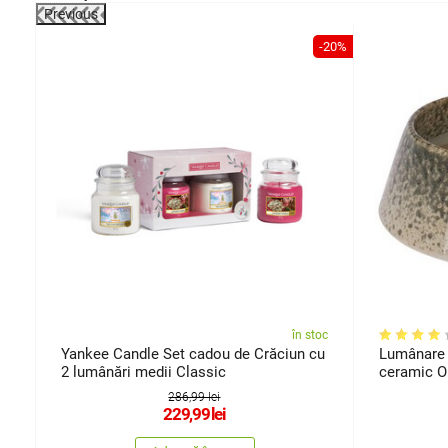
Previous
-55%
-20%
oc
în stoc
Yankee Candle Set cadou de Crăciun cu
Lumânare 
2 lumânări medii Classic
ceramic O
286,99 lei
229,99
lei