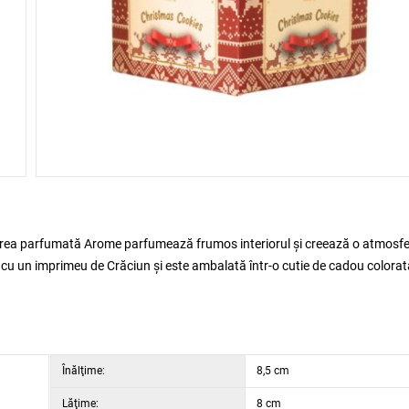
area parfumată Arome parfumează frumos interiorul și creează o atmosf
 cu un imprimeu de Crăciun și este ambalată într-o cutie de cadou colorat
Înălţime:
8,5 cm
Lăţime:
8 cm