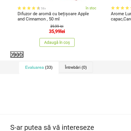
oc
în stoc
58x
Difuzor de aromă cu bețișoare Apple
Arome Lum
and Cinnamon , 50 ml
capac,Car
39,99 lei
35,99
lei
Adaugă în coș
Next
Evaluarea
(33)
Întrebări
(0)
S-ar putea să vă intereseze