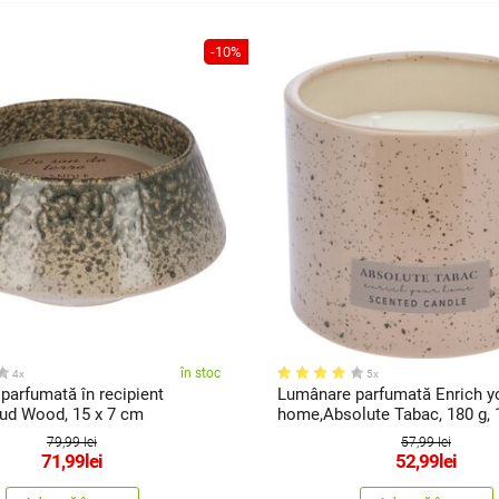
-10%
în stoc
4x
5x
parfumată în recipient
Lumânare parfumată Enrich y
ud Wood, 15 x 7 cm
home,Absolute Tabac, 180 g, 1
cm
79,99 lei
57,99 lei
71,99
lei
52,99
lei