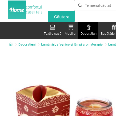
confortul
casei tale
Textile casă
Mobilier
Decorațiuni
Bucătărie ș
Decorațiuni
Lumânări, sfeşnice şi lămpi aromaterapie
Lumâ