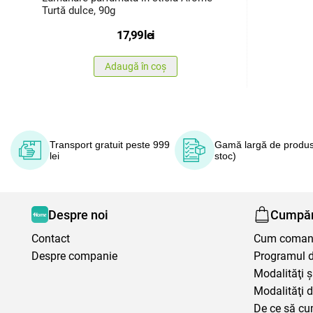
Turtă dulce, 90g
17,99
lei
Adaugă în coș
Transport gratuit peste 999
Gamă largă de produs
lei
stoc)
Despre noi
Cumpăr
Contact
Cum coma
Despre companie
Programul de
Modalităţi ş
Modalităţi d
De ce să cu