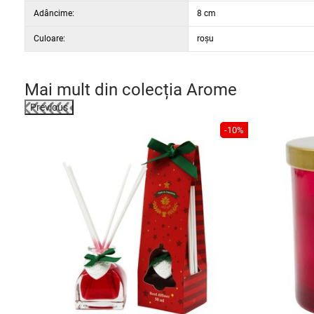
Adâncime:
8 cm
Culoare:
roșu
Mai mult din colecția
Arome
Previous
-50%
-10%