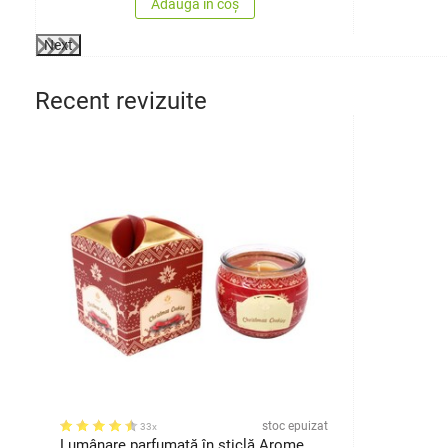
Adaugă în coș
Next
Recent revizuite
stoc epuizat
33x
Lumânare parfumată în sticlă Arome