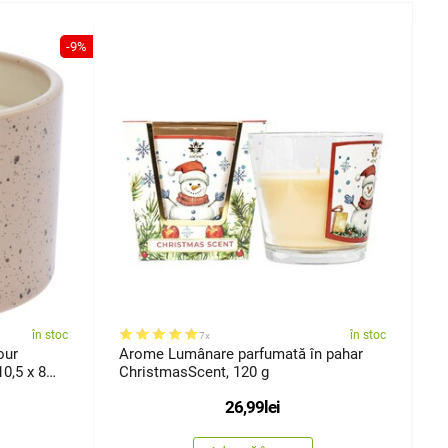
-9%
în stoc
în stoc
7x
our
Arome Lumânare parfumată în pahar
L
0,5 x 8
ChristmasScent, 120 g
26,99
lei