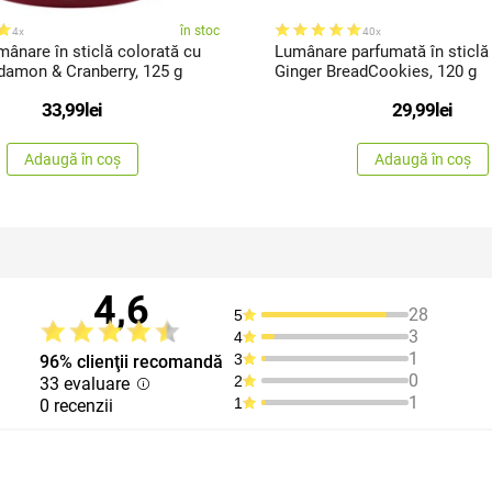
în stoc
4x
40x
ânare în sticlă colorată cu
Lumânare parfumată în sticl
damon & Cranberry, 125 g
Ginger BreadCookies, 120 g
33,99
lei
29,99
lei
Adaugă în coș
Adaugă în coș
4,6
28
5
3
4
1
3
96% clienţii recomandă
0
2
33 evaluare
1
1
0 recenzii