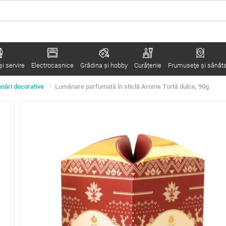
i servire
Electrocasnice
Grădina şi hobby
Curățenie
Frumuseţe şi sănăt
nări decorative
Lumânare parfumată în sticlă Arome Turtă dulce, 90g