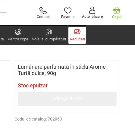
Autentificare
Contact
Favorite
Coşul
ate
Pentru copii
Voiaj și cumpărături
Reduceri
Lumânare parfumată în sticlă Arome
Turtă dulce, 90g
Stoc epuizat
Adaugă în coș
Codul de catalog:
702963