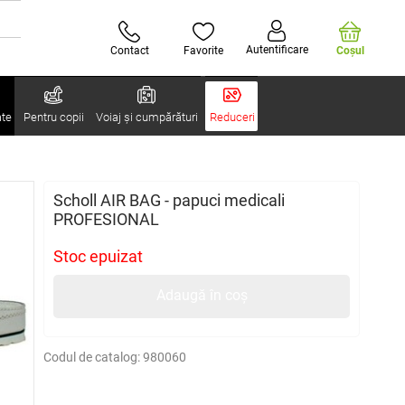
Autentificare
Contact
Favorite
Coşul
ate
Pentru copii
Voiaj și cumpărături
Reduceri
Scholl AIR BAG - papuci medicali
PROFESIONAL
Stoc epuizat
Adaugă în coș
Codul de catalog:
980060