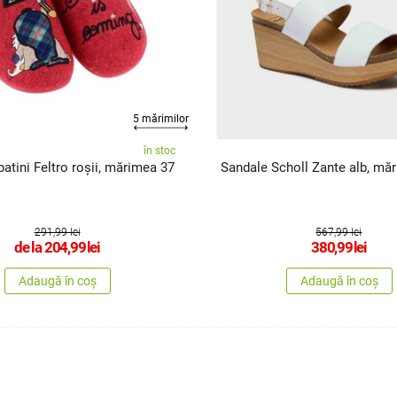
5 mărimilor
în stoc
atini Feltro roșii, mărimea 37
Sandale Scholl Zante alb, mă
291,99 lei
567,99 lei
de la
204,99
lei
380,99
lei
Adaugă în coș
Adaugă în coș