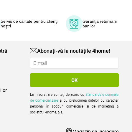
Servis de calitate pentru clienţii
Garanţia returnării
noştri
banilor
tră
Abonați-vă la noutățile 4home!
ilor
La inregistrare sunteţi de acord cu
Standardele generale
de comercializare
şi cu prelucrarea datelor cu caracter
personal în scopuri comerciale şi de marketing a
societăţii 4home, a.s.
Magazin de încredere