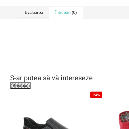
Evaluarea
Întrebări
(0)
S-ar putea să vă intereseze
Previous
-43%
-24%