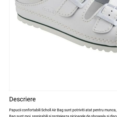
Descriere
Papucii confortabili Scholl Air Bag sunt potriviti atat pentru munca, c
Bag sunt moi, respirabili si protejeaza picioarele de oboseala si dis