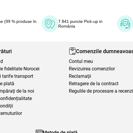
e (99 % produse în
7 841 puncte Pick-up in
România
ături
Comenzile dumneavoas
nd
Contul meu
 fidelitate Norocei
Revizuirea comenzilor
i tarife transport
Reclamaţii
e plată
Retragere de la contract
mpăraţi de la noi
Regulile de procesare a recenzi
confidențialitate
ondiţii
ternuturilor
Metode de plată