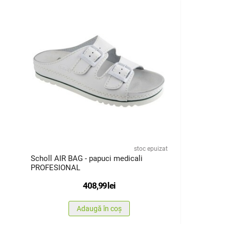
stoc epuizat
Scholl AIR BAG - papuci medicali
PROFESIONAL
408,99
lei
Adaugă în coș