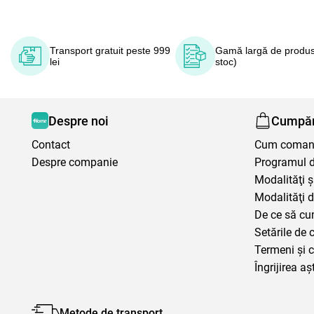
Transport gratuit peste 999
Gamă largă de produs
lei
stoc)
Despre noi
Cumpăr
Contact
Cum coma
Despre companie
Programul de
Modalităţi ş
Modalităţi d
De ce să cu
Setările de 
Termeni şi c
Îngrijirea aș
Metode de transport