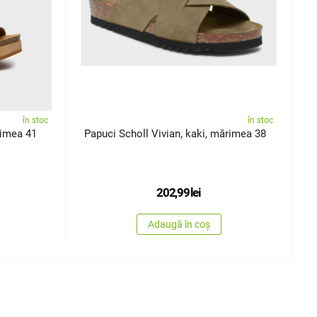
în stoc
în stoc
rimea 41
Papuci Scholl Vivian, kaki, mărimea 38
S
202,99
lei
Adaugă în coș