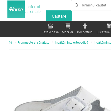
confortul
casei tale
Textile casă
Mobilier
Decorațiuni
Bucătărie ș
Frumuseţe şi sănătate
Încălţăminte ortopedică
Încălțămint