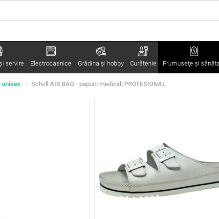
i servire
Electrocasnice
Grădina şi hobby
Curățenie
Frumuseţe şi sănăt
e unisex
Scholl AIR BAG - papuci medicali PROFESIONAL