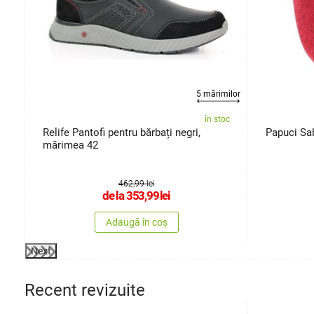
5 mărimilor
oc
în stoc
Relife Pantofi pentru bărbați negri,
Papuci Sab
mărimea 42
462,99 lei
de la
353,99
lei
Adaugă în coș
Next
Recent revizuite