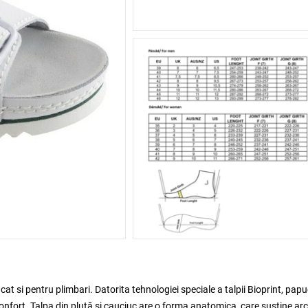
at si pentru plimbari. Datorita tehnologiei speciale a talpii Bioprint, papuc
confort. Talpa din plută si cauciuc are o forma anatomica, care sustine arc