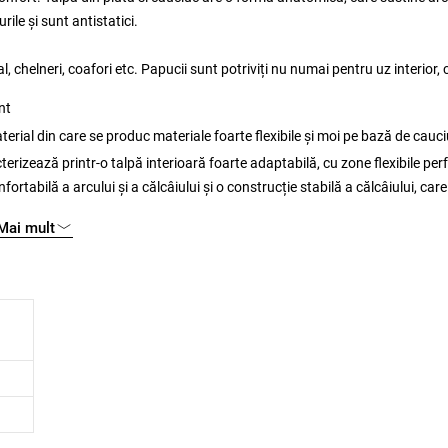
ile și sunt antistatici.
 chelneri, coafori etc. Papucii sunt potriviți nu numai pentru uz interior, c
nt
inil acetat este un material din care se produc materiale foarte flexibile și moi pe bază de cauc
terizează printr-o talpă interioară foarte adaptabilă, cu zone flexibile per
rtabilă a arcului și a călcâiului și o construcție stabilă a călcâiului, care
mă a greutății. Rezultatul este o postură mai bună.
Mai mult