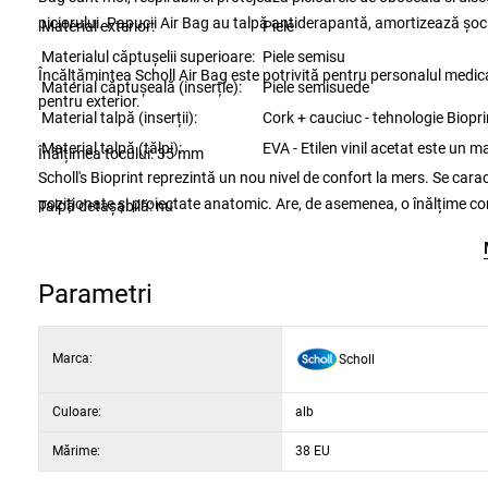
piciorului. Papucii Air Bag au talpă antiderapantă, amortizează șocur
Material exterior:
Piele
Materialul căptușelii superioare:
Piele semisu
Încălțămintea Scholl Air Bag este potrivită pentru personalul medical,
Material căptușeală (inserție):
Piele semisuede
pentru exterior.
Material talpă (inserții):
Cork + cauciuc - tehnologie Biopri
Material talpă (tălpi):
EVA - Etilen v
Înălțimea tocului: 35 mm
Scholl's Bioprint reprezintă un nou nivel de confort la mers. Se carac
poziționate și proiectate anatomic. Are, de asemenea, o înălțime confo
Talpă detașabilă: nu
menține piciorul într-o poziție perfectă și asigură o distribuție opti
Material căptușeală: fără căptușeală
Parametri
Material branț: piele întoarsă
Marca:
Scholl
Material talpă: EVA
Culoare:
alb
Material exterior: Piele
Mărime:
38 EU
Lățime: F