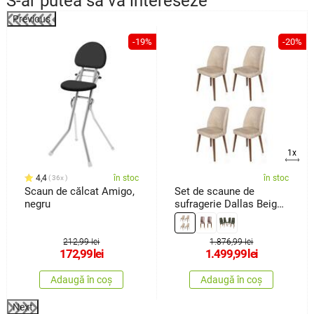
S-ar putea să vă intereseze
Previous
%
-19%
-20%
1x
4,4
în stoc
în stoc
36x
Scaun de călcat Amigo,
Set de scaune de
negru
sufragerie Dallas Beige
and Brown, 4 buc.
212,99 lei
1.876,99 lei
172,99
lei
1.499,99
lei
Adaugă în coș
Adaugă în coș
Next