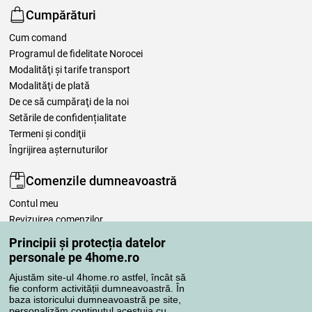
Cumpărături
Cum comand
Programul de fidelitate Norocei
Modalităţi şi tarife transport
Modalităţi de plată
De ce să cumpăraţi de la noi
Setările de confidențialitate
Termeni şi condiţii
Îngrijirea așternuturilor
Comenzile dumneavoastră
Contul meu
Revizuirea comenzilor
Reclamaţii
Principii și protecția datelor
Retragere de la contract
personale pe 4home.ro
Regulile de procesare a recenziilor
Ajustăm site-ul 4home.ro astfel, încât să
fie conform activității dumneavoastră. În
baza istoricului dumneavoastră pe site,
Metode de transport
personalizăm conținutul acestuia cu