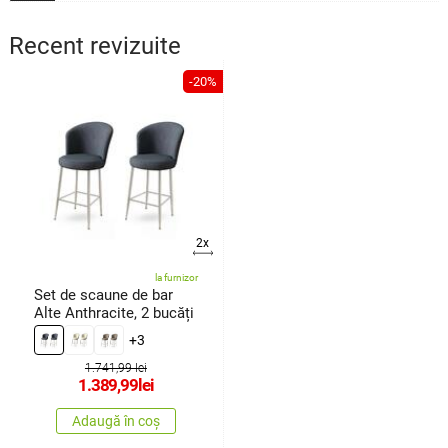
Recent revizuite
-20%
2x
la furnizor
Set de scaune de bar
Alte Anthracite, 2 bucăți
+3
1.741,99 lei
1.389,99
lei
Adaugă în coș