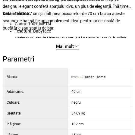
designul elegant conferă spațiului dvs. un plus de eleganță. Înălțimea
scaunului de 37 cm și înălțimea picioarelor de 70 cm fac ca aceste
Detalii tehnice:
scaune de bar să fie un complement ideal pentru orice insulă de
Cadru: 100% METAL
bucătărie sau spațiu de bar.
Țesătură: Babyface
Lățime: 46 cm, Înălțime: 102 cm, Adâncime: 40 cm (6 bucăți)
Înălțimea șezutului: 37 cm
Mai mult
Înălțimea picioarelor: 70 cm
Parametri
Spumă: 18 DNS pentru spătar, 22 DNS pentru șezut
Picioare metalice
Culoare: Negru și crom
Marca:
Hanah Home
Adâncime:
40 cm
Culoare:
negru
Greutate:
34,69 kg
Înălţime:
102 cm