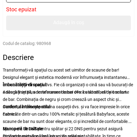
Stoc epuizat
Adaugă în coș
Codul de catalog:
980968
Descriere
Transformați-vă spațiul cu acest set uimitor de scaune de bar!
Designul elegant și estetica modernă vor înfrumuseța instantaneu
orice cameră din casa dvs. Fie că organizați o cină sau vă bucurați de
Îmbunătățiți-vă spațiul
o seară liniștită, aceste scaune de bar oferă atât stil, cât și confort.
Adăugați un plus de rafinament casei dvs. cu acest set de 6 scaune
de bar. Combinația de negru și crom creează un aspect chic și
modern, care va impresiona oaspeții dvs. și va face impresie în orice
Confortul întâlnește stilul
cameră.
Fabricate dintr-un cadru 100% metalic și țesătură Babyface, aceste
scaune de bar nu sunt doar elegante, ci și incredibil de confortabile.
Spuma de 18 DNS pentru spătar și 22 DNS pentru șezut asigură
Manoperă de calitate
confort maxim după ore întregi de relaxare.
Picioarele metalice oferă un sprijin solid și stabilitate, în timp ce