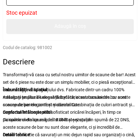
Stoc epuizat
Adaugă în coș
Codul de catalog:
981002
Descriere
Transformați-vă casa cu setul nostru uimitor de scaune de bar! Acest
set de 6 piese nu este doar un simplu mobilier, ci o piesă excepțională
care va ridica stilul spațiului dvs. Fabricate dintr-un cadru 100%
Îmbunătățiți-vă spațiul
metalic și țesătură luxoasă Babyface, aceste scaune de bar sunt
Adăugați un plus de eleganță bucătăriei sau barului dvs. cu aceste
concepute pentru confort și durabilitate.
scaune de bar elegante și moderne. Combinația de culori antracit și
negru conferă un aspect sofisticat oricărei încăperi, în timp ce
Confortul întâlnește stilul
picioarele metalice asigură stabilitate și sprijin.
Cu spătarul din spumă de 18 DNS și șezutul din spumă de 22 DNS,
aceste scaune de bar nu sunt doar elegante, ci și incredibil de
confortabile. Fie că savurați un mic dejun rapid sau organizați o cină,
Detalii tehnice: