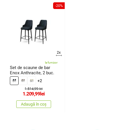
-20%
2x
la furnizor
Set de scaune de bar
Enox Anthracite, 2 buc.
+2
1.514,99 lei
1.209,99
lei
Adaugă în coș