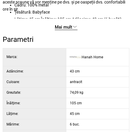
aceste scaune vă vor menține pe dvs. și pe oaspeții dvs. confortabili
Cadru: 100% metal
ore în șir.
Țesătură: Babyface
Lățime: 45 cm Înălțime: 105 cm Adâncime: 43 cm (6 bucăți)
Înălțime scaun: 73 cm
Mai mult
Înălțimea picioarelor: 70 cm
Parametri
Spumă 18 DNS pentru spătar / spumă 22 DNS pentru șezut
Picioare metalice
Culoare: antracit și negru
Marca:
Hanah Home
Adâncime:
43 cm
Culoare:
antracit
Greutate:
74,09 kg
Înălţime:
105 cm
Lăţime:
45 cm
Mărime:
6 buc.