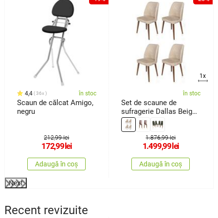
1x
4,4
în stoc
în stoc
36x
Scaun de călcat Amigo,
Set de scaune de
negru
sufragerie Dallas Beige
and Brown, 4 buc.
212,99 lei
1.876,99 lei
172,99
lei
1.499,99
lei
Adaugă în coș
Adaugă în coș
Next
Recent revizuite