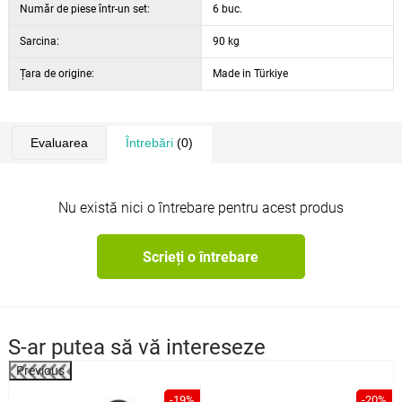
Număr de piese într-un set:
6 buc.
Sarcina:
90 kg
Țara de origine:
Made in Türkiye
Evaluarea
Întrebări
(0)
Nu există nici o întrebare pentru acest produs
Scrieți o întrebare
S-ar putea să vă intereseze
Previous
%
-19%
-20%