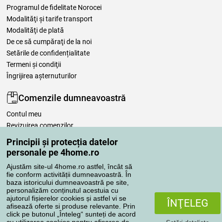
Programul de fidelitate Norocei
Modalităţi şi tarife transport
Modalităţi de plată
De ce să cumpăraţi de la noi
Setările de confidențialitate
Termeni şi condiţii
Îngrijirea așternuturilor
Comenzile dumneavoastră
Contul meu
Revizuirea comenzilor
Reclamaţii
Principii și protecția datelor
Retragere de la contract
personale pe 4home.ro
Regulile de procesare a recenziilor
Ajustăm site-ul 4home.ro astfel, încât să
fie conform activității dumneavoastră. În
baza istoricului dumneavoastră pe site,
Metode de transport
personalizăm conținutul acestuia cu
ajutorul fișierelor cookies și astfel vi se
ÎNŢELEG
afisează oferte si produse relevante. Prin
click pe butonul „Înteleg“ sunteți de acord
Metode de plată