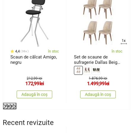
1x
4,4
în stoc
în stoc
36x
Scaun de călcat Amigo,
Set de scaune de
negru
sufragerie Dallas Beige
and Brown, 4 buc.
212,99 lei
1.876,99 lei
172,99
lei
1.499,99
lei
Adaugă în coș
Adaugă în coș
Next
Recent revizuite