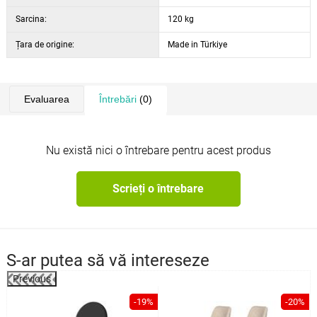
Sarcina:
120 kg
Țara de origine:
Made in Türkiye
Evaluarea
Întrebări
(0)
Nu există nici o întrebare pentru acest produs
Scrieți o întrebare
S-ar putea să vă intereseze
Previous
%
-19%
-20%