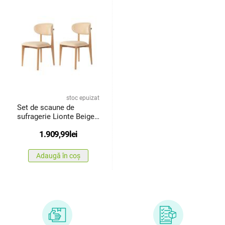
stoc epuizat
Set de scaune de
sufragerie Lionte Beige
and LightOak, 2 bucăți
1.909,99
lei
Adaugă în coș