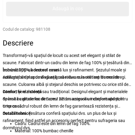
Adaugă în coș
Codul de catalog:
981108
Descriere
Transformați-vă spațiul de locuit cu acest set elegant și stilat de
scaune. Fabricat dintr-un cadru din lemn de fag 100% și țesătură din
bumbac 100%, acest set emană lux și rafinament. Șezutul moale și
Îmbunătățiți-vă decorul casei
confortabil din spumă vă asigură relaxare în stil timp de ore întregi.
Adăugați un plus de eleganță casei dvs. cu acest set frumos de
scaune. Culoarea albă și stejarul deschis se potrivesc cu orice stil de
interior, fie el modern sau tradițional. Designul elegant și materialele
Confort și rezistență
de înaltă calitate fac din acest set un accesoriu indispensabil pentru
Spuma cu grosimea de 5 cm / 22 dns asigură un confort sporit, în
orice casă.
timp ce cadrul robust din lemn de fag garantează rezistența și
durabilitatea. Țesătura conferă spațiului dvs. un plus de lux și
Detalii tehnice:
rafinament, fiind astfel un accesoriu perfect pentru sufrageria sau
Cadru: Cadrul este din lemn de fag 100%.
dormitorul dvs.
Material: 100% bumbac chenille