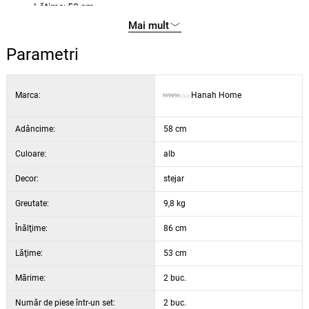
Lățime: 53 cm
Înălțime: 86 cm
Mai mult
Adâncime: 58 cm
Parametri
Înălțimea șezutului: 48 cm
Înălțimea picioarelor: 42,5 cm
5 cm / 22 DNS Spumă pentru șezut
Marca:
Hanah Home
Culoare: alb și stejar deschis
Adâncime:
58 cm
Culoare:
alb
Decor:
stejar
Greutate:
9,8 kg
Înălţime:
86 cm
Lăţime:
53 cm
Mărime:
2 buc.
Număr de piese într-un set:
2 buc.