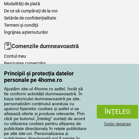
Modalităţi de plată
De ce să cumpăraţi de la noi
Setările de confidențialitate
Termeni şi condiţii
Îngrijirea așternuturilor
Comenzile dumneavoastră
Contul meu
Revizuirea comenzilor
Reclamaţii
Principii și protecția datelor
Retragere de la contract
personale pe 4home.ro
Regulile de procesare a recenziilor
Ajustăm site-ul 4home.ro astfel, încât să
fie conform activității dumneavoastră. În
baza istoricului dumneavoastră pe site,
Metode de transport
personalizăm conținutul acestuia cu
ajutorul fișierelor cookies și astfel vi se
ÎNŢELEG
afisează oferte si produse relevante. Prin
click pe butonul „Înteleg“ sunteți de acord
Metode de plată
cu utilizarea cookies pentru afișarea de
Setări detaliate
publicitate direcționatș în rețele publicitare
pe alte site-uri. Personalizarea și
publicitatea direcționată pot fi setate în