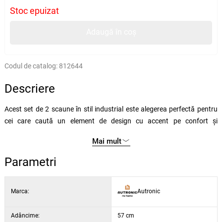
Stoc epuizat
Adaugă în coș
Codul de catalog:
812644
Descriere
Acest set de 2 scaune în stil industrial este alegerea perfectă pentru
cei care caută un element de design cu accent pe confort și
durabilitate. Combinația dintre estetica modernă și materialele de
Mai mult
calitate face din acest model Autronic un accesoriu excepțional
pentru sufragerii, camere de zi și săli de ședințe reprezentative.
Parametri
Scaunul și spătarul robust sunt construite pe o structură metalică
solidă, care asigură o stabilitate ridicată. Țesătura luxoasă din catifea
Marca:
Autronic
în nuanță galbenă mată conferă un aspect elegant și atemporal.
Umplutura interioară din spumă PU și șezutul extra înălțat cu o
înălțime de 8 cm asigură confort maxim chiar și la ședere îndelungată.
Adâncime:
57 cm