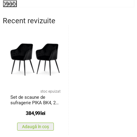
Next
Recent revizuite
stoc epuizat
Set de scaune de
sufragerie PIKA BK4, 2
buc.
384,99
lei
Adaugă în coș