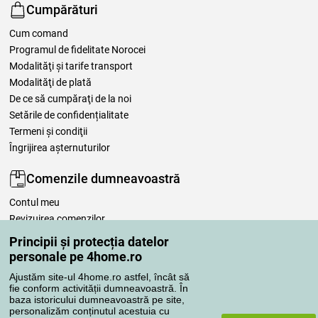
Cumpărături
Cum comand
Programul de fidelitate Norocei
Modalităţi şi tarife transport
Modalităţi de plată
De ce să cumpăraţi de la noi
Setările de confidențialitate
Termeni şi condiţii
Îngrijirea așternuturilor
Comenzile dumneavoastră
Contul meu
Revizuirea comenzilor
Reclamaţii
Principii și protecția datelor
Retragere de la contract
personale pe 4home.ro
Regulile de procesare a recenziilor
Ajustăm site-ul 4home.ro astfel, încât să
fie conform activității dumneavoastră. În
baza istoricului dumneavoastră pe site,
Metode de transport
personalizăm conținutul acestuia cu