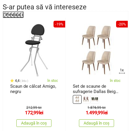
S-ar putea să vă intereseze
Utilizare adecvată: sufragerie, living, sală de ședințe, interioare
elegante
Previous
Lățimea șezutului
39 cm
%
-19%
-20%
Adâncime șezut
43 cm
Înălțime șezut
52 cm
1x
4,4
în stoc
în stoc
36x
Scaun de călcat Amigo,
Set de scaune de
negru
sufragerie Dallas Beige
and Brown, 4 buc.
212,99 lei
1.876,99 lei
172,99
lei
1.499,99
lei
Adaugă în coș
Adaugă în coș