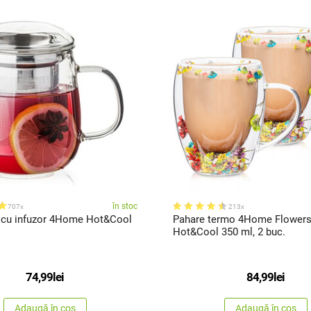
în stoc
707x
213x
 cu infuzor 4Home Hot&Cool
Pahare termo 4Home Flower
Hot&Cool 350 ml, 2 buc.
74,99
lei
84,99
lei
Adaugă în coș
Adaugă în coș