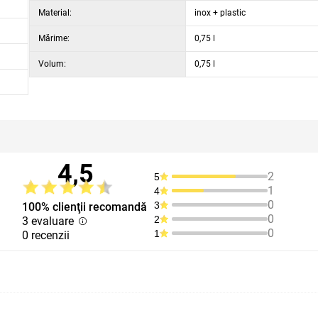
Material:
inox + plastic
Mărime:
0,75 l
Volum:
0,75 l
4,5
2
5
1
4
0
3
100% clienţii recomandă
0
2
3 evaluare
0
1
0 recenzii