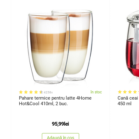
oc
în stoc
4258x
Pahare termice pentru latte 4Home
Cană ceai
Hot&Cool 410ml, 2 buc.
450 ml
95,99
lei
Adaugă în coș