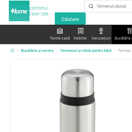
confortul
casei tale
Textile casă
Mobilier
Decorațiuni
Bucătărie ș
Bucătărie și servire
Termosuri şi sticle pentru băut
Termos i