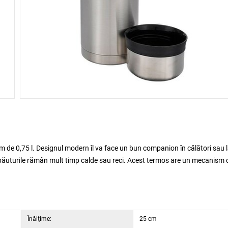
m de 0,75 l. Designul modern îl va face un bun companion în călători sau 
te, băuturile rămân mult timp calde sau reci. Acest termos are un mecanism 
Înălţime:
25 cm