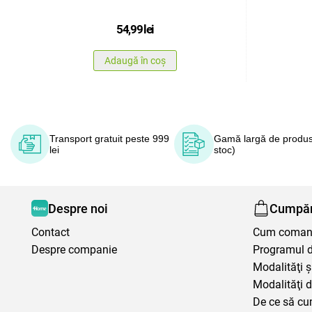
54,99
lei
Adaugă în coș
Transport gratuit peste 999
Gamă largă de produs
lei
stoc)
Despre noi
Cumpăr
Contact
Cum coma
Despre companie
Programul de
Modalităţi ş
Modalităţi d
De ce să cu