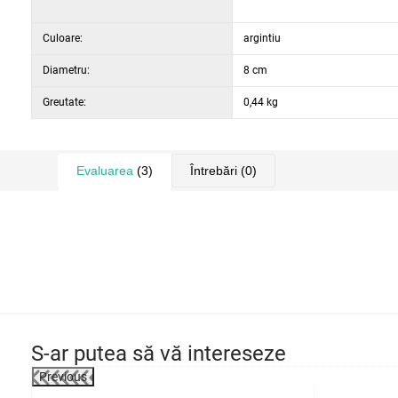
Culoare:
argintiu
Diametru:
8 cm
Greutate:
0,44 kg
Evaluarea
(3)
Întrebări
(0)
S-ar putea să vă intereseze
Previous