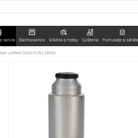
i servire
Electrocasnice
Grădina şi hobby
Curățenie
Frumuseţe şi sănăt
nox Leifheit COCO 0,75 l, 28520