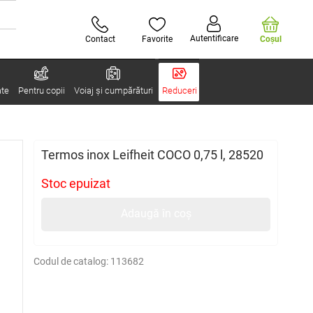
Autentificare
Contact
Favorite
Coşul
ate
Pentru copii
Voiaj și cumpărături
Reduceri
Termos inox Leifheit COCO 0,75 l, 28520
Stoc epuizat
Adaugă în coș
Codul de catalog:
113682