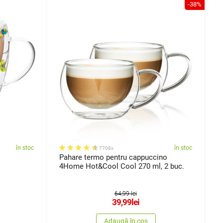
-38%
în stoc
în stoc
7708x
s
Pahare termo pentru cappuccino
P
4Home Hot&Cool Cool 270 ml, 2 buc.
H
64,99 lei
39,99
lei
Adaugă în coș