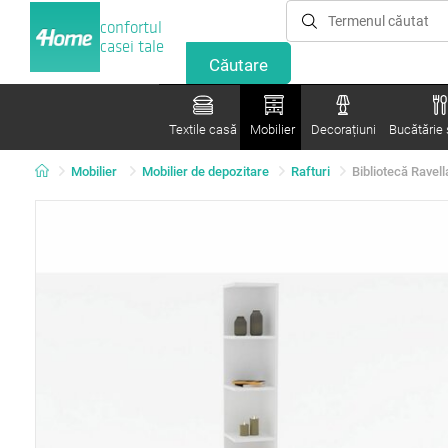
confortul
casei tale
Textile casă
Mobilier
Decorațiuni
Bucătărie ș
Mobilier
Mobilier de depozitare
Rafturi
Bibliotecă Ravell