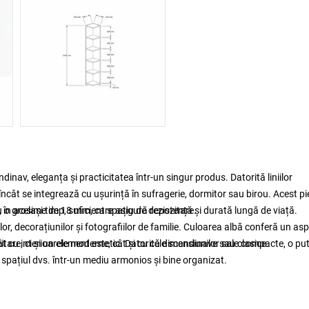
inav, eleganța și practicitatea într-un singur produs. Datorită liniilor
 încât se integrează cu ușurință în sufragerie, dormitor sau birou. Acest p
în același timp, suficient spațiu de depozitare.
 o grosime de 18 mm, care asigură rezistență și durată lungă de viață.
or, decorațiunilor și fotografiilor de familie. Culoarea albă conferă un as
tât cu interioarele moderne, cât și cu cele scandinave sau clasice.
tare, ci și un element estetic. Datorită dimensiunilor sale compacte, o put
 spațiul dvs. într-un mediu armonios și bine organizat.