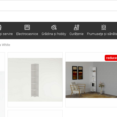
i servire
Electrocasnice
Grădina şi hobby
Curățenie
Frumuseţe şi sănăt
a White
reduce