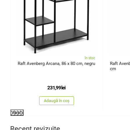
oc
în stoc
Raft Avenberg Arcana, 86 x 80 cm, negru
Raft Avenb
cm
231,99
lei
Adaugă în coș
Next
Recent revizuite