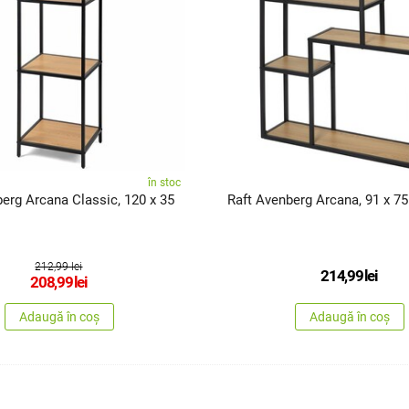
în stoc
erg Arcana Classic, 120 x 35
Raft Avenberg Arcana, 91 x 7
212,99 lei
214,99
lei
208,99
lei
Adaugă în coș
Adaugă în coș