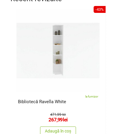
-43%
la furnizor
Bibliotecă Ravella White
471,99 lei
267,99
lei
Adaugă în coș