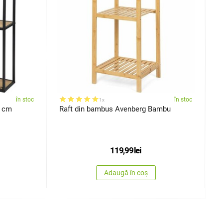
în stoc
în stoc
1x
5 cm
Raft din bambus Avenberg Bambu
R
B
119,99
lei
Adaugă în coș