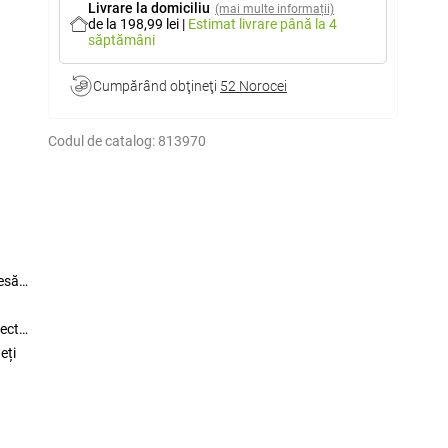
Livrare la domiciliu
(mai multe informații)
de la 198,99 lei
|
Estimat livrare
până la 4
săptămâni
Cumpărând obţineţi
52 Norocei
Codul de catalog:
813970
iesă
pect
eți