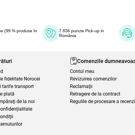
e (99 % produse în
7 836 puncte Pick-up in
România
ături
Comenzile dumneavoas
nd
Contul meu
 fidelitate Norocei
Revizuirea comenzilor
i tarife transport
Reclamaţii
e plată
Retragere de la contract
mpăraţi de la noi
Regulile de procesare a recenzi
confidențialitate
ondiţii
ternuturilor