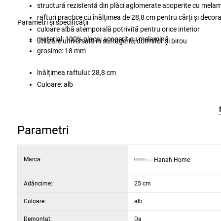
structură rezistentă din plăci aglomerate acoperite cu mel
rafturi practice cu înălțimea de 28,8 cm pentru cărți și decora
Parametri și specificații
culoare albă atemporală potrivită pentru orice interior
material: 100% placaj acoperit cu melamină
utilizare universală în sufragerie, dormitor și birou
grosime: 18 mm
înălțimea raftului: 28,8 cm
Culoare: alb
Parametri
Marca:
Hanah Home
Adâncime:
25 cm
Culoare:
alb
Demontat:
Da