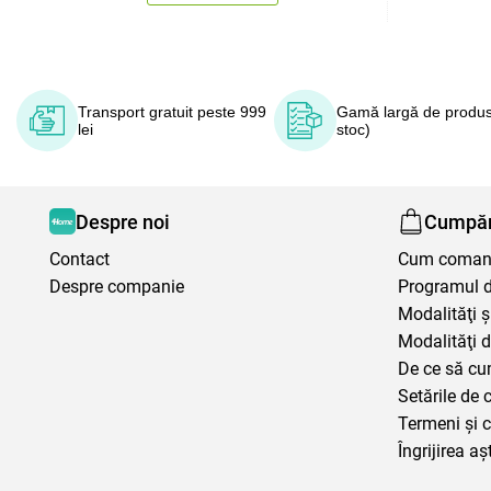
Transport gratuit peste 999
Gamă largă de produs
lei
stoc)
Despre noi
Cumpăr
Contact
Cum coma
Despre companie
Programul de
Modalităţi ş
Modalităţi d
De ce să cu
Setările de 
Termeni şi c
Îngrijirea aș