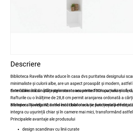
Descriere
Biblioteca Ravella White aduce în casa dvs puritatea designului scand
minimaliste și culorii albe, are un aspect proaspăt și modern, astfel
de mobilier îmbunătățește instantaneu atmosfera spațiului și oferă, 
Este fabricată din plăci aglomerate acoperite 100% cu melamină, cu
Rafturile cu o înălțime de 28,8 cm permit aranjarea ordonată a cărțil
atemporal și elegant, astfel încât biblioteca se potrivește perfect a
Biblioteca Ravella White nu este doar o soluție funcțională de depozi
integra cu ușurință chiar și în camere mai mici, transformând astfel
Principalele avantaje ale produsului
design scandinav cu linii curate