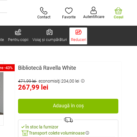
Autentificare
Contact
Favorite
Coşul
ate
Pentru copii
Voiaj și cumpărături
Reduceri
Bibliotecă Ravella White
re -43%
471,99 lei
economisiţi 204,00 lei
267,99 lei
Adaugă în coș
În stoc la furnizor
Transport colete voluminoase