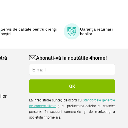
Servis de calitate pentru clienţii
Garanţia returnării
noştri
banilor
tră
Abonați-vă la noutățile 4home!
ilor
La inregistrare sunteţi de acord cu
Standardele generale
de comercializare
şi cu prelucrarea datelor cu caracter
personal în scopuri comerciale şi de marketing a
societăţii 4home, a.s.