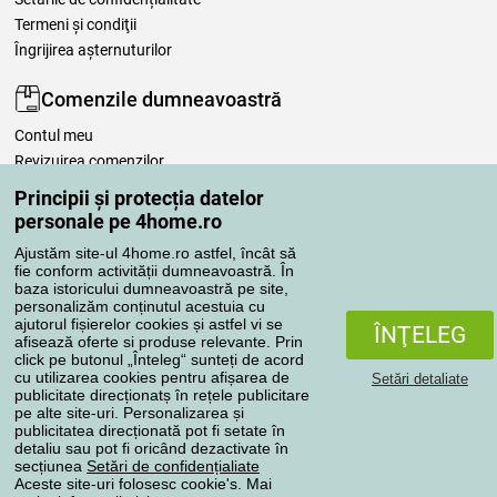
Termeni şi condiţii
Îngrijirea așternuturilor
Comenzile dumneavoastră
Contul meu
Revizuirea comenzilor
Reclamaţii
Principii și protecția datelor
Retragere de la contract
personale pe 4home.ro
Regulile de procesare a recenziilor
Ajustăm site-ul 4home.ro astfel, încât să
fie conform activității dumneavoastră. În
baza istoricului dumneavoastră pe site,
Metode de transport
personalizăm conținutul acestuia cu
ajutorul fișierelor cookies și astfel vi se
ÎNŢELEG
afisează oferte si produse relevante. Prin
click pe butonul „Înteleg“ sunteți de acord
Metode de plată
cu utilizarea cookies pentru afișarea de
Setări detaliate
publicitate direcționatș în rețele publicitare
pe alte site-uri. Personalizarea și
publicitatea direcționată pot fi setate în
detaliu sau pot fi oricând dezactivate în
Magazin de încredere
secțiunea
Setări de confidențialiate
Aceste site-uri folosesc cookie's. Mai