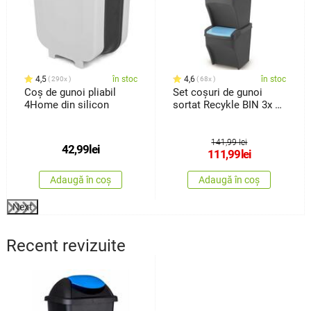
4,5
în stoc
4,6
în stoc
290x
68x
Coș de gunoi pliabil
Set coșuri de gunoi
4Home din silicon
sortat Recykle BIN 3x 25
l
141,99 lei
42,99
lei
111,99
lei
Adaugă în coș
Adaugă în coș
Next
Recent revizuite