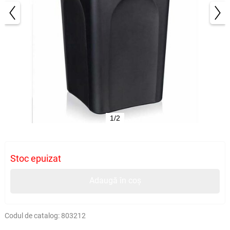
1/2
Stoc epuizat
Adaugă în coș
Codul de catalog:
803212