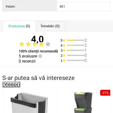
Volum:
60 l
Evaluarea
(5)
Întrebări
(0)
4,0
2
5
2
4
1
3
100% clienţii recomandă
0
2
5 evaluare
0
1
0 recenzii
S-ar putea să vă intereseze
Previous
-21%