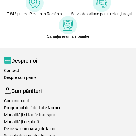
7 842 puncte Pick-up in România
Servis de calitate pentru clienţii noştri
Garanţia returnării banilor
Despre noi
Contact
Despre companie
Cumpărături
Cum comand
Programul de fidelitate Norocei
Modalităţi şi tarife transport
Modalităţi de plată
De ce să cumpăraţi de la noi
Setările de confidențialitate