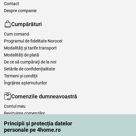
Contact
Despre companie
Cumpărături
Cum comand
Programul de fidelitate Norocei
Modalităţi şi tarife transport
Modalităţi de plată
De ce să cumpăraţi de la noi
Setările de confidențialitate
Termeni şi condiţii
Îngrijirea așternuturilor
Comenzile dumneavoastră
Contul meu
Revizuirea comenzilor
Reclamaţii
Principii și protecția datelor
Retragere de la contract
personale pe 4home.ro
Regulile de procesare a recenziilor