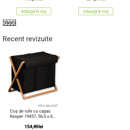
Adaugă în coș
Adaugă în coș
Next
Recent revizuite
stoc epuizat
Coș de rufe cu capac
Kesper 19437, 56,5 x 69
x 33 cm
154,49
lei