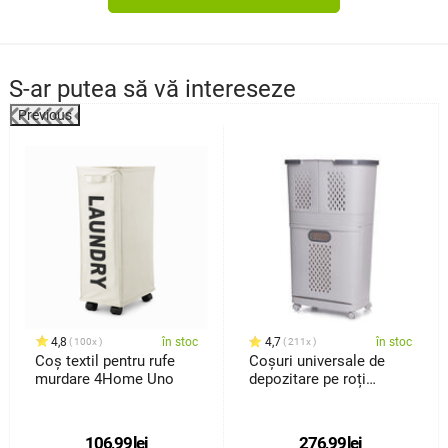
S-ar putea să vă intereseze
Previous
%
4,8
în stoc
4,7
în stoc
100x
211x
Coș textil pentru rufe
Coșuri universale de
murdare 4Home Uno
depozitare pe roți
4Home HANDY, 2 nivele
106,99
lei
276,99
lei