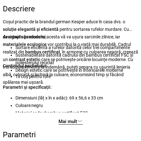
Descriere
Coșul practic de la brandul german Kesper aduce în casa dvs. o
soluție elegantă și eficientă
pentru sortarea rufelor murdare. Cu
designul
Avantajele
său
produsului:
modern
, acesta vă va ușura sarcinile zilnice, iar
materialele ecologice
vor contribui la o viață mai durabilă. Cadrul
Sortare eficientă a rufelor datorită celor trei compartimente
realizat din
bambus certificat
, în armonie cu culoarea neagră, creează
Sustenabilitate datorită cadrului din bambus certificat FSC și
un
contrast estetic
care se potrivește oricărei locuințe moderne. Cu
poliesterului reciclat
Conținutul pachetului:
trei compartimente la îndemână, puteți separa cu ușurință lenjeria
Design estetic care se potrivește în interioarele moderne
albă, colorată și închisă la culoare, economisind timp și făcând
1x coș pentru rufe
spălarea mai ușoară.
Parametri și specificații:
Dimensiuni (lăț x în x adâc): 69 x 56,6 x 33 cm
Culoare:negru
Material cadru:bambus certificat FSC
Material coș: 100% poliester (reciclat)
Mai mult
Compartimente: 3
Parametri
capac: da