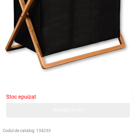
Stoc epuizat
Adaugă în coș
Codul de catalog:
134233