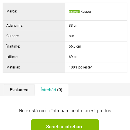
Marca:
Kesper
Adâncime:
33 cm
Culoare:
pur
Înălţime:
56,5 cm
Lăţime:
69 cm
Material:
100% poliester
Evaluarea
Întrebări
(0)
Nu există nici o întrebare pentru acest produs
Scrieți o întrebare