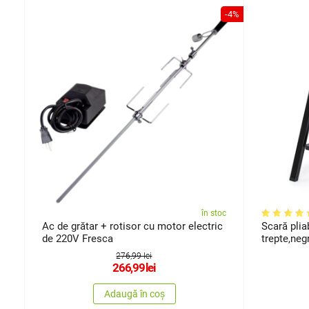
-29%
-4%
oc
în stoc
Ac de grătar + rotisor cu motor electric
Scară plia
de 220V Fresca
trepte,neg
276,99 lei
266,99
lei
Adaugă în coș