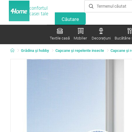
confortul
casei tale
Textile casă
Mobilier
Decorațiuni
Bucătărie ș
Grădina şi hobby
Capcane şi repelente insecte
Capcane şi r