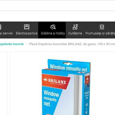
i servire
Electrocasnice
Grădina şi hobby
Curățenie
Frumuseţe şi sănăt
epelente insecte
Plasă împotriva insectelor BRILANZ, de geam, 150 x 90 cm