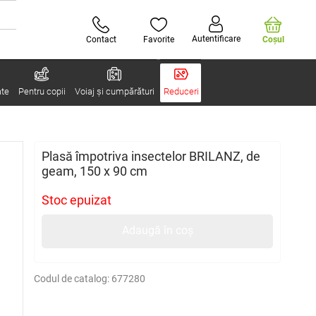
Autentificare
Contact
Favorite
Coşul
ate
Pentru copii
Voiaj și cumpărături
Reduceri
Plasă împotriva insectelor BRILANZ, de
geam, 150 x 90 cm
Stoc epuizat
Adaugă în coș
Codul de catalog:
677280