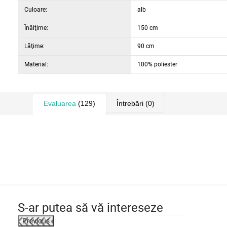
Culoare:
alb
Înălţime:
150 cm
Lăţime:
90 cm
Material:
100% poliester
Evaluarea
(129)
Întrebări
(0)
S-ar putea să vă intereseze
Previous