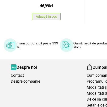
46,99
lei
Adaugă în coș
Transport gratuit peste 999
Gamă largă de produs
lei
stoc)
Despre noi
Cumpăr
Contact
Cum coma
Despre companie
Programul de
Modalităţi ş
Modalităţi d
De ce să cu
Setările de 