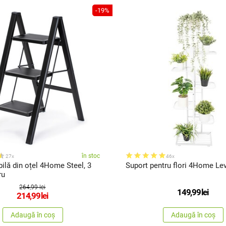
-19%
în stoc
27x
46x
bilă din oțel 4Home Steel, 3
Suport pentru flori 4Home Lev
ru
264,99 lei
149,99
lei
214,99
lei
Adaugă în coș
Adaugă în coș