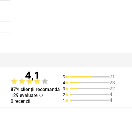
4,1
71
5
28
4
22
3
87% clienţii recomandă
4
2
129 evaluare
4
1
0 recenzii