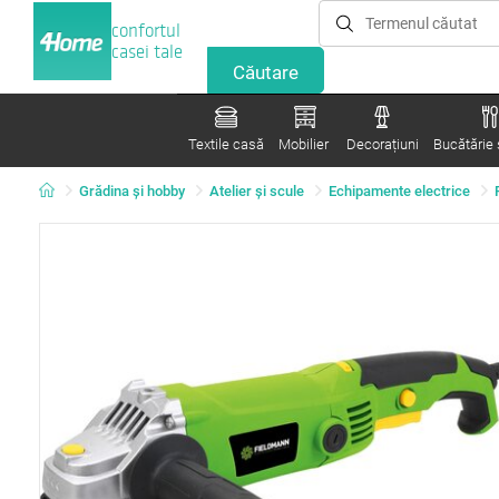
confortul
casei tale
Textile casă
Mobilier
Decorațiuni
Bucătărie ș
Grădina şi hobby
Atelier şi scule
Echipamente electrice