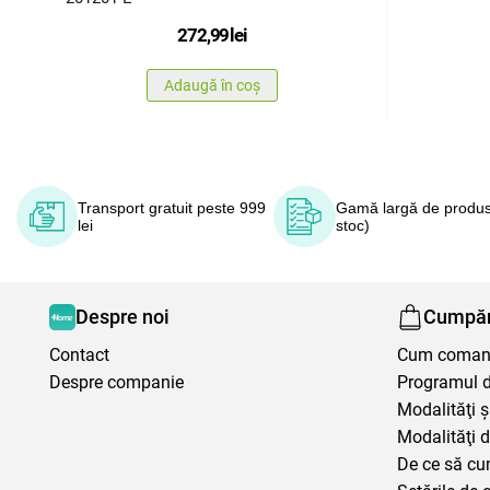
272,99
lei
Adaugă în coș
Transport gratuit peste 999
Gamă largă de produs
lei
stoc)
Despre noi
Cumpăr
Contact
Cum coma
Despre companie
Programul de
Modalităţi ş
Modalităţi d
De ce să cu