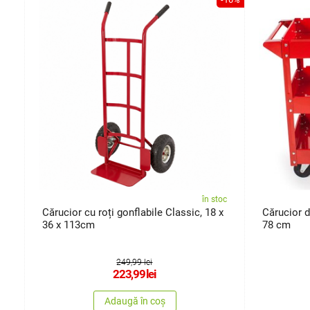
oc
în stoc
Cărucior cu roți gonflabile Classic, 18 x
Cărucior de
36 x 113cm
78 cm
249,99 lei
223,99
lei
Adaugă în coș