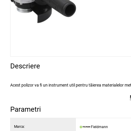
Descriere
Acest polizor va fi un instrument util pentru tăierea materialelor metalice, ceramice sau din porțelan. Pachetul include și un disc de tăiere și unul de
polizare. Motorul are bobinaj din cup
Polizorul are un mâner ergonomic, care poate fi ușor înșurubat în trei puncte diferite de pe capul polizorului și astfel se poate realiza o tăiere
Parametri
ușoară sau polizare la un unghi de lucru de 180 °. Întrupătorul cu blocaj permite o manipulare ușoară și o tăiere precisă. Aparatul este prevăzut și
cu un capac de protecție împotriva pulberii sau așchiilor.
Marca:
Fieldmann