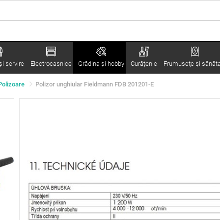
i servire
Electrocasnice
Grădina şi hobby
Curățenie
Frumuseţe şi sănăt
Polizoare
Polizor unghiular Fieldmann FDB 201201-E