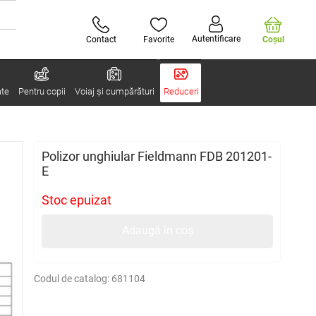
Autentificare
Contact
Favorite
Coşul
ate
Pentru copii
Voiaj și cumpărături
Reduceri
Polizor unghiular Fieldmann FDB 201201-
E
Stoc epuizat
Adaugă în coș
Codul de catalog:
681104