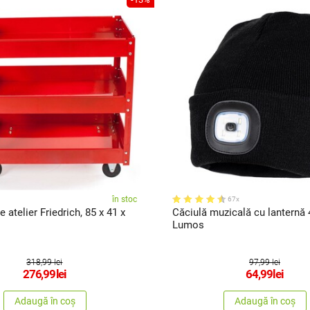
în stoc
67x
 atelier Friedrich, 85 x 41 x
Căciulă muzicală cu lantern
Lumos
318,99 lei
97,99 lei
276,99
lei
64,99
lei
Adaugă în coș
Adaugă în coș