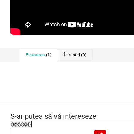
Evaluarea
(1)
Întrebări
(0)
S-ar putea să vă intereseze
Previous
-1%
-10%