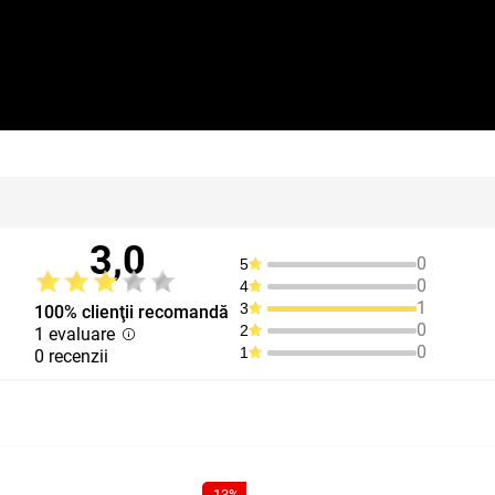
3,0
0
5
0
4
1
3
100% clienţii recomandă
0
2
1 evaluare
0
1
0 recenzii
-13%