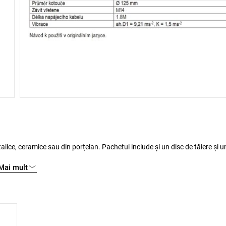
ru și o turație de 12000 rot. / / minut, fără solicitare.
Mai mult