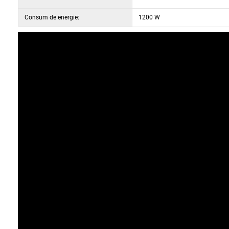
După ce ați terminat lucrul, puteți păstra polizorul
Consum de energie:
1200 W