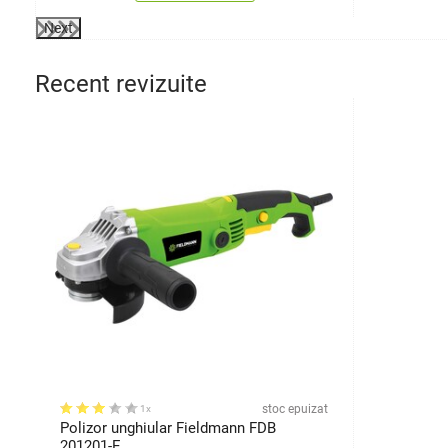
Next
Recent revizuite
stoc epuizat
1x
Polizor unghiular Fieldmann FDB
201201-E