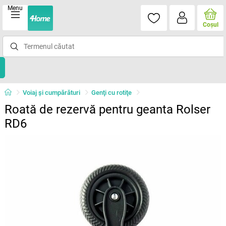
Menu
Coşul
Voiaj și cumpărături
Genţi cu rotiţe
Roată de rezervă pentru geanta Rolser
RD6