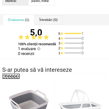
Material:
plastic, metal
Evaluarea
(1)
Întrebări
(0)
5,0
1
5
0
4
0
3
100% clienţii recomandă
0
2
1 evaluare
0
1
0 recenzii
S-ar putea să vă intereseze
Previous