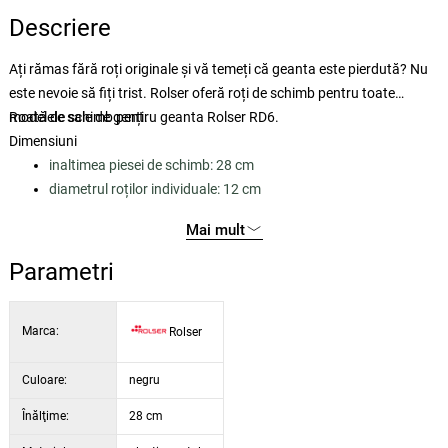
Descriere
Ați rămas fără roți originale și vă temeți că geanta este pierdută? Nu
este nevoie să fiți trist. Rolser oferă roți de schimb pentru toate
modelele sale de genți.
Roată de schimb pentru geanta Rolser RD6.
Dimensiuni
inaltimea piesei de schimb: 28 cm
diametrul roților individuale: 12 cm
Mai mult
Parametri
Marca:
Rolser
Culoare:
negru
Înălţime:
28 cm