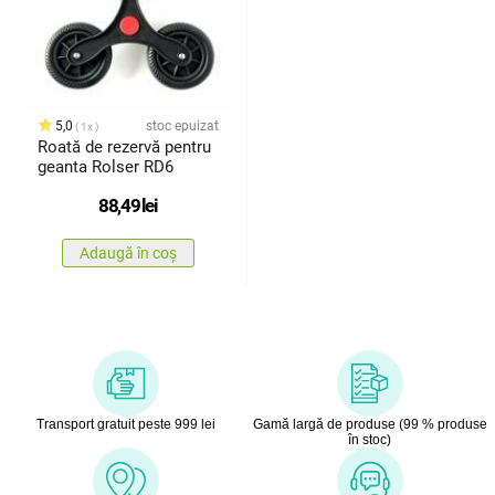
5,0
stoc epuizat
1x
Roată de rezervă pentru
geanta Rolser RD6
88,49
lei
Adaugă în coș
Transport gratuit peste 999 lei
Gamă largă de produse (99 % produse
în stoc)