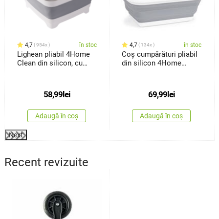
4,7
în stoc
4,7
în stoc
954x
134x
Lighean pliabil 4Home
Coș cumpărături pliabil
Clean din silicon, cu
din silicon 4Home
scurgere
Clean
58,99
lei
69,99
lei
Adaugă în coș
Adaugă în coș
Next
Recent revizuite