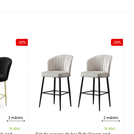
-20%
-20%
2 mărimi
2 mărimi
în stoc
în stoc