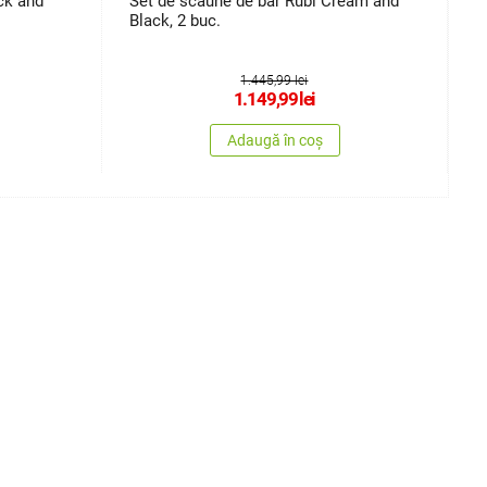
ck and
Set de scaune de bar Rubi Cream and
S
Black, 2 buc.
Y
1.445,99 lei
1.149,99
lei
Adaugă în coș