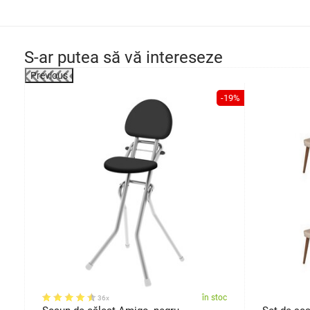
S-ar putea să vă intereseze
Previous
-20%
-19%
oc
în stoc
36x