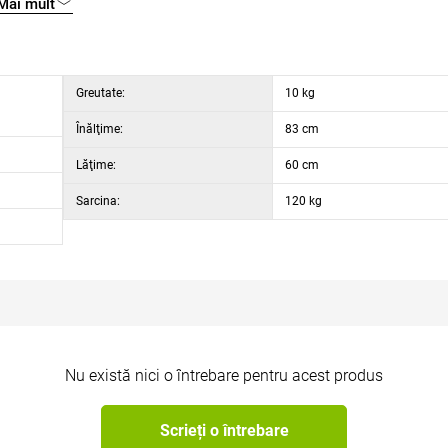
Mai mult
Greutate:
10 kg
Înălţime:
83 cm
Lăţime:
60 cm
Sarcina:
120 kg
Nu există nici o întrebare pentru acest produs
Scrieți o întrebare