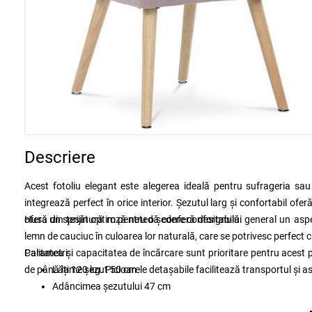
Descriere
Acest fotoliu elegant este alegerea ideală pentru sufrageria sau
integrează perfect în orice interior. Șezutul larg și confortabil ofer
oferă un sprijin optim pentru o ședere confortabilă.
Husa din țesătură roză netedă conferă designului general un aspect
lemn de cauciuc în culoarea lor naturală, care se potrivesc perfect 
Calitatea și capacitatea de încărcare sunt prioritare pentru acest 
Parametri:
de până la 120 kg. Picioarele detașabile facilitează transportul și 
Lățime șezut
50 cm
Adâncimea șezutului
47 cm
Înălțime șezut
50 cm