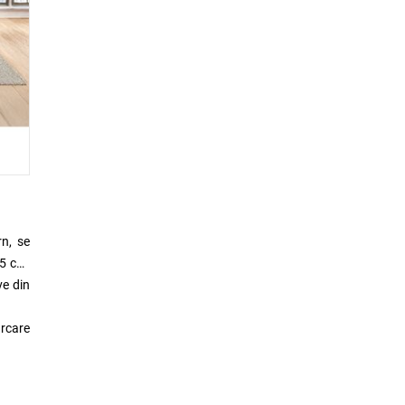
rn, se
45 cm,
ve din
ărcare