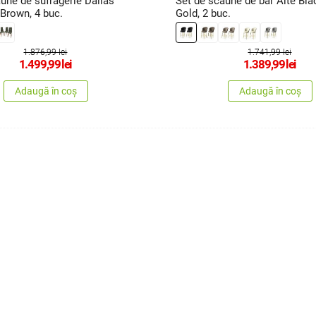
une de sufragerie Dallas
Set de scaune de bar Alte Bla
Brown, 4 buc.
Gold, 2 buc.
1.876,99 lei
1.741,99 lei
1.499,99
lei
1.389,99
lei
Adaugă în coș
Adaugă în coș