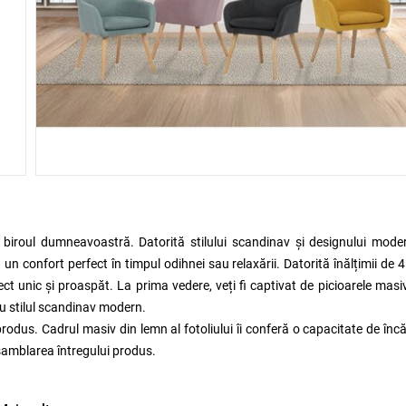
 biroul dumneavoastră. Datorită stilului scandinav și designului mode
ă un confort perfect în timpul odihnei sau relaxării. Datorită înălțimii de 
 unic și proaspăt. La prima vedere, veți fi captivat de picioarele masi
cu stilul scandinav modern.
produs. Cadrul masiv din lemn al fotoliului îi conferă o capacitate de înc
asamblarea întregului produs.