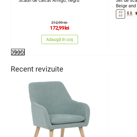
Scaun de călcat Amigo, negru
Set de sca
Beige and 
212,99 lei
172,99
lei
Adaugă în coș
Next
Recent revizuite