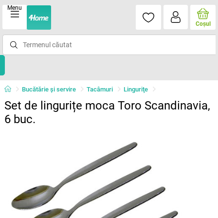
Menu
Coşul
Bucătărie și servire
Tacâmuri
Linguriţe
Set de lingurițe moca Toro Scandinavia,
6 buc.