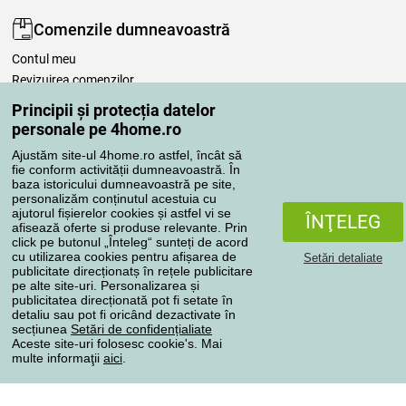
Comenzile dumneavoastră
Contul meu
Revizuirea comenzilor
Reclamaţii
Principii și protecția datelor
Retragere de la contract
personale pe 4home.ro
Regulile de procesare a recenziilor
Ajustăm site-ul 4home.ro astfel, încât să
fie conform activității dumneavoastră. În
baza istoricului dumneavoastră pe site,
Metode de transport
personalizăm conținutul acestuia cu
ajutorul fișierelor cookies și astfel vi se
ÎNŢELEG
afisează oferte si produse relevante. Prin
click pe butonul „Înteleg“ sunteți de acord
Metode de plată
cu utilizarea cookies pentru afișarea de
Setări detaliate
publicitate direcționatș în rețele publicitare
pe alte site-uri. Personalizarea și
publicitatea direcționată pot fi setate în
detaliu sau pot fi oricând dezactivate în
Magazin de încredere
secțiunea
Setări de confidențialiate
Aceste site-uri folosesc cookie's. Mai
multe informaţii
aici
.