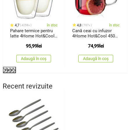
4,7
în stoc
4,8
în stoc
4258x
707x
Pahare termice pentru
Cană ceai cu infuzor
latte 4Home Hot&Cool
4Home Hot&Cool 450
410ml, 2 buc.
ml
95,99
lei
74,99
lei
Adaugă în coș
Adaugă în coș
Next
Recent revizuite