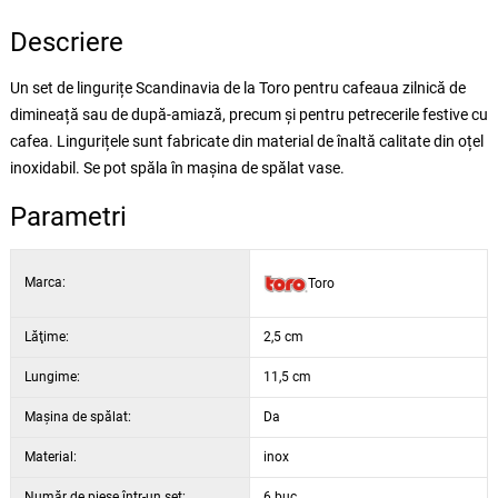
Descriere
Un set de lingurițe Scandinavia de la Toro pentru cafeaua zilnică de
dimineață sau de după-amiază, precum și pentru petrecerile festive cu
cafea. Lingurițele sunt fabricate din material de înaltă calitate din oțel
inoxidabil. Se pot spăla în mașina de spălat vase.
Parametri
Marca:
Toro
Lăţime:
2,5 cm
Lungime:
11,5 cm
Maşina de spălat:
Da
Material:
inox
Număr de piese într-un set:
6 buc.