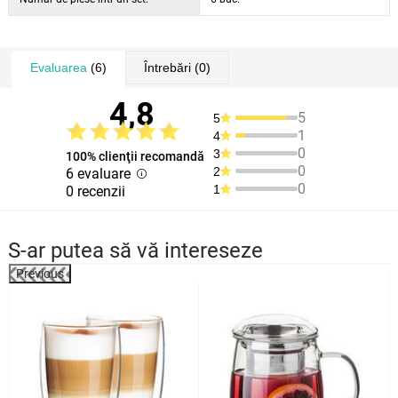
Evaluarea
(6)
Întrebări
(0)
4,8
5
5
1
4
0
3
100% clienţii recomandă
0
2
6 evaluare
0
1
0 recenzii
S-ar putea să vă intereseze
Previous
%