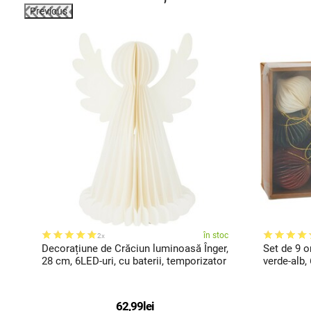
Previous
-29%
oc
în stoc
2x
8
Decorațiune de Crăciun luminoasă Înger,
Set de 9 o
28 cm, 6LED-uri, cu baterii, temporizator
verde-alb,
62,99
lei