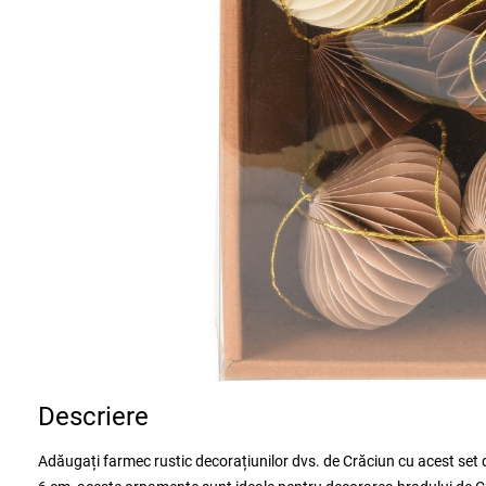
Descriere
Adăugați farmec rustic decorațiunilor dvs. de Crăciun cu acest set d