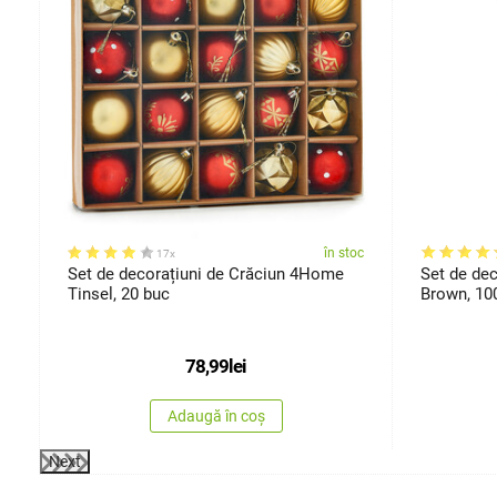
oc
în stoc
17x
3
Set de decorațiuni de Crăciun 4Home
Set de dec
Tinsel, 20 buc
Brown, 100
78,99
lei
Adaugă în coș
Next