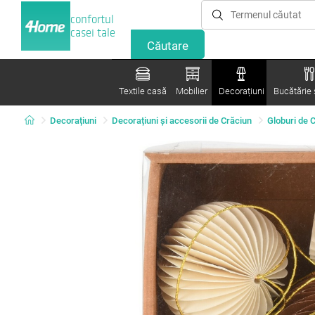
confortul
casei tale
Textile casă
Mobilier
Decorațiuni
Bucătărie ș
Decorațiuni
Decorațiuni și accesorii de Crăciun
Globuri de 