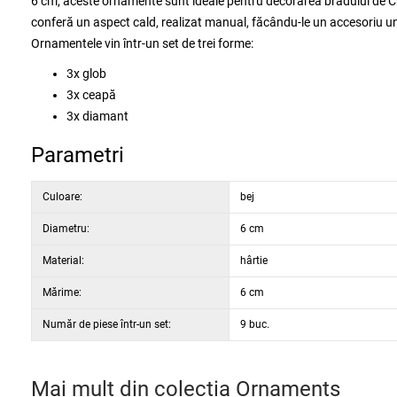
6 cm, aceste ornamente sunt ideale pentru decorarea bradului de Crăci
conferă un aspect cald, realizat manual, făcându-le un accesoriu uni
Ornamentele vin într-un set de trei forme:
3x glob
3x ceapă
3x diamant
Parametri
Culoare:
bej
Diametru:
6 cm
Material:
hârtie
Mărime:
6 cm
Număr de piese într-un set:
9 buc.
Mai mult din colecția
Ornaments