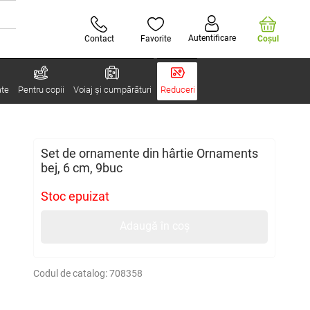
Autentificare
Contact
Favorite
Coşul
ate
Pentru copii
Voiaj și cumpărături
Reduceri
Set de ornamente din hârtie Ornaments
bej, 6 cm, 9buc
Stoc epuizat
Adaugă în coș
Codul de catalog:
708358