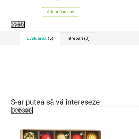
Adaugă în coș
Next
Evaluarea
(5)
Întrebări
(0)
S-ar putea să vă intereseze
Previous
-3%