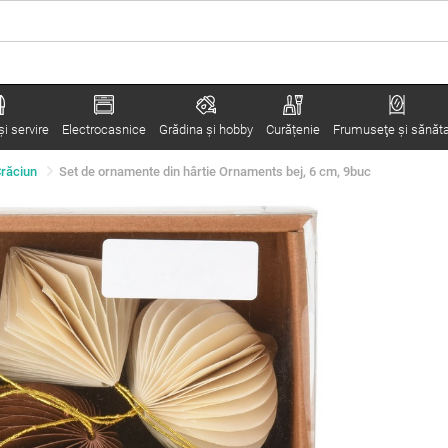
i servire
Electrocasnice
Grădina şi hobby
Curățenie
Frumuseţe şi sănăt
Crăciun
Set de ornamente din hârtie Ornaments bej, 6 cm, 9buc