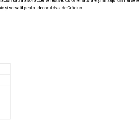
un sau a altor accente festive. Culorile naturale și finisajul din hârtie l
c și versatil pentru decorul dvs. de Crăciun.