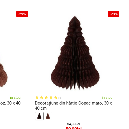
-29%
-29%
în stoc
în stoc
1x
oz, 30 x 40
Decorațiune din hârtie Copac maro, 30 x
D
40 cm
84,99 lei
59,99
lei