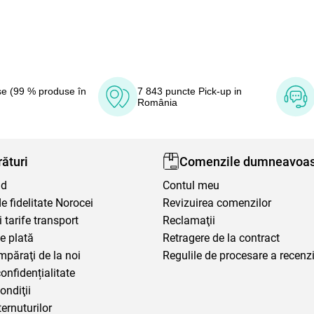
e (99 % produse în
7 843 puncte Pick-up in
România
ături
Comenzile dumneavoas
nd
Contul meu
 fidelitate Norocei
Revizuirea comenzilor
i tarife transport
Reclamaţii
e plată
Retragere de la contract
mpăraţi de la noi
Regulile de procesare a recenzi
confidențialitate
ondiţii
ternuturilor