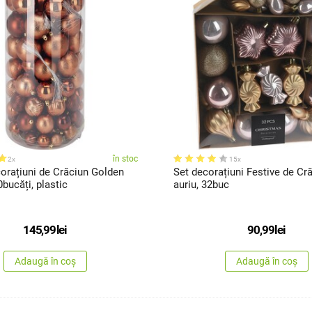
în stoc
2x
15x
orațiuni de Crăciun Golden
Set decorațiuni Festive de Cră
bucăți, plastic
auriu, 32buc
145,99
lei
90,99
lei
Adaugă în coș
Adaugă în coș