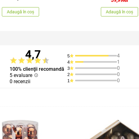
Adaugă în coș
Adaugă în coș
4,7
4
5
1
4
0
3
100% clienţii recomandă
0
2
5 evaluare
0
1
0 recenzii