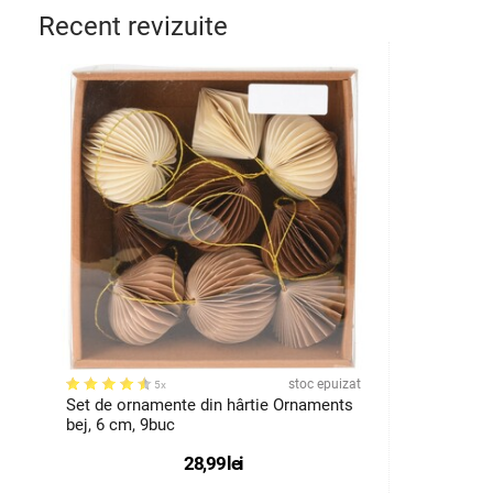
Recent revizuite
stoc epuizat
5x
Set de ornamente din hârtie Ornaments
bej, 6 cm, 9buc
28,99
lei