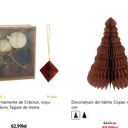
în stoc
1x
rnamente de Crăciun, roșu-
Decorațiuni din hârtie Copac r
 6cm, fagure de miere
cm
84,99 lei
62,99
lei
59,99
lei