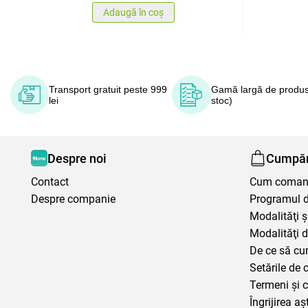
Adaugă în coș
Transport gratuit peste 999
Gamă largă de produs
lei
stoc)
Despre noi
Cumpăr
Contact
Cum coma
Despre companie
Programul de
Modalităţi ş
Modalităţi d
De ce să cu
Setările de 
Termeni şi c
Îngrijirea aș