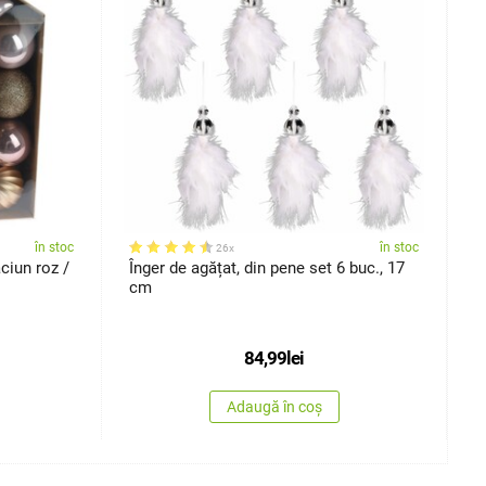
în stoc
în stoc
26x
ciun roz /
Înger de agățat, din pene set 6 buc., 17
S
cm
c
84,99
lei
Adaugă în coș