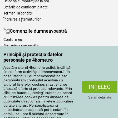
De ce să cumpăraţi de la noi
Setările de confidențialitate
Termeni şi condiţii
Îngrijirea așternuturilor
Comenzile dumneavoastră
Contul meu
Revizuirea comenzilor
Reclamaţii
Principii și protecția datelor
Retragere de la contract
personale pe 4home.ro
Regulile de procesare a recenziilor
Ajustăm site-ul 4home.ro astfel, încât să
fie conform activității dumneavoastră. În
baza istoricului dumneavoastră pe site,
Metode de transport
personalizăm conținutul acestuia cu
ajutorul fișierelor cookies și astfel vi se
ÎNŢELEG
afisează oferte si produse relevante. Prin
click pe butonul „Înteleg“ sunteți de acord
Metode de plată
cu utilizarea cookies pentru afișarea de
Setări detaliate
publicitate direcționatș în rețele publicitare
pe alte site-uri. Personalizarea și
publicitatea direcționată pot fi setate în
detaliu sau pot fi oricând dezactivate în
Magazin de încredere