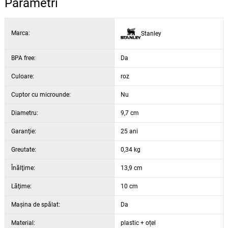
Parametri
garanție de 25 de ani de la marca Stanley
Marca:
Stanley
BPA free:
Da
Culoare:
roz
Cuptor cu microunde:
Nu
Diametru:
9,7 cm
Garanţie:
25 ani
Greutate:
0,34 kg
Înălţime:
13,9 cm
Lăţime:
10 cm
Maşina de spălat:
Da
Material:
plastic + oțel