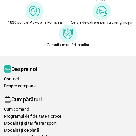
în stoc)
7 836 puncte Pick-up in România
Servis de calitate pentru clienţii noştri
Garanţia returnării banilor
Despre noi
Contact
Despre companie
Cumpărături
Cum comand
Programul de fidelitate Norocei
Modalităţi şi tarife transport
Modalităţi de plată