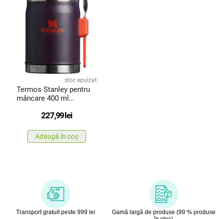
stoc epuizat
Termos Stanley pentru
mâncare 400 ml
culingură/furculiță Plum
227,99
lei
Adaugă în coș
Transport gratuit peste 999 lei
Gamă largă de produse (99 % produse