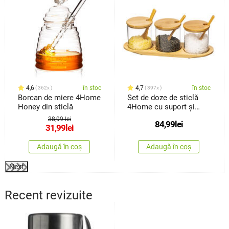
4,6
în stoc
4,7
în stoc
362x
397x
Borcan de miere 4Home
Set de doze de sticlă
Honey din sticlă
4Home cu suport și
lingurițe, Bamboo, 310
38,99 lei
84,99
lei
ml
31,99
lei
Adaugă în coș
Adaugă în coș
Next
Recent revizuite