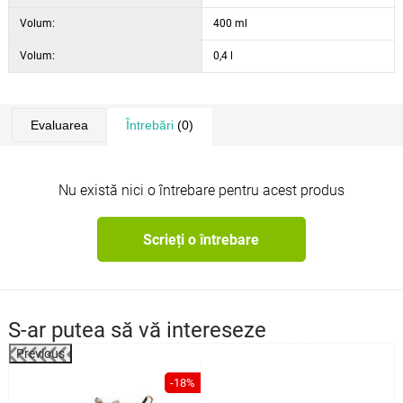
Volum:
400 ml
Volum:
0,4 l
Evaluarea
Întrebări
(0)
Nu există nici o întrebare pentru acest produs
Scrieți o întrebare
S-ar putea să vă intereseze
Previous
%
-18%