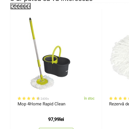
Previous
-37%
oc
în stoc
2430x
Mop 4Home Rapid Clean
97,99
lei