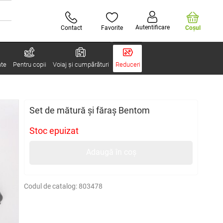
Autentificare
Contact
Favorite
Coşul
ate
Pentru copii
Voiaj și cumpărături
Reduceri
Set de mătură și făraș Bentom
Stoc epuizat
Adaugă în coș
Codul de catalog:
803478