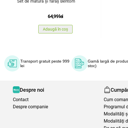
Set de mătură și făraș Bentom
64,99
lei
Adaugă în coș
Transport gratuit peste 999
Gamă largă de produs
lei
stoc)
Despre noi
Cumpăr
Contact
Cum coma
Despre companie
Programul de
Modalităţi ş
Modalităţi d