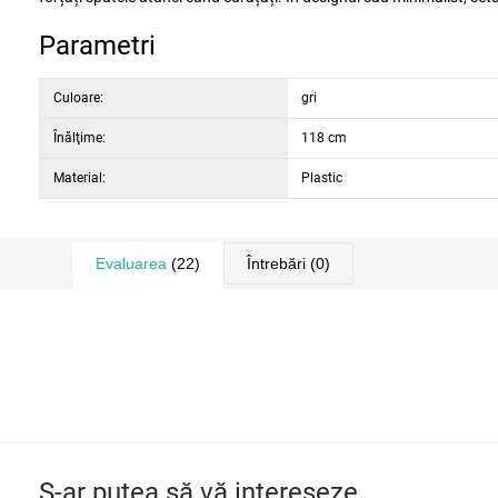
Parametri
Culoare:
gri
Înălţime:
118 cm
Material:
Plastic
Evaluarea
(22)
Întrebări
(0)
S-ar putea să vă intereseze