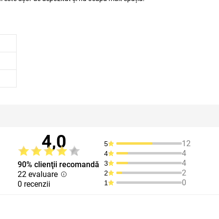
4,0
12
5
4
4
4
3
90% clienţii recomandă
2
2
22 evaluare
0
1
0 recenzii