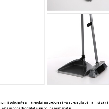
ngimii suficiente a mânerului, nu trebuie să vă aplecați la pământ și să vă
ul este ușor de depozitat și nu ocupă mult spațiu.