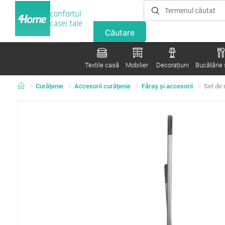
confortul
casei tale
Textile casă
Mobilier
Decorațiuni
Bucătărie ș
Curățenie
Accesorii curăţenie
Făraş şi accesorii
Set de 