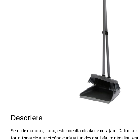
Descriere
Setul de mătură și făraș este unealta ideală de curățare. Datorită lu
forțați spatele atunci când curățați. În designul său minimalist, set