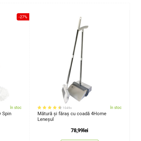
-27%
în stoc
în stoc
1049x
 Spin
Mătură și făraș cu coadă 4Home
R
Leneșul
4
78,99
lei