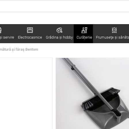
i servire
Electrocasnice
Grădina şi hobby
Curățenie
Frumuseţe şi sănăt
mătură și făraș Bentom