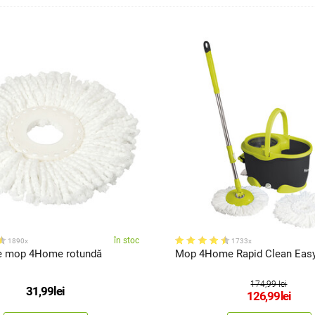
în stoc
1890x
1733x
Rezervă de mop 4Home rotundă
Mop 4Home Rapid Clean Easy
174,99 lei
31,99
lei
126,99
lei