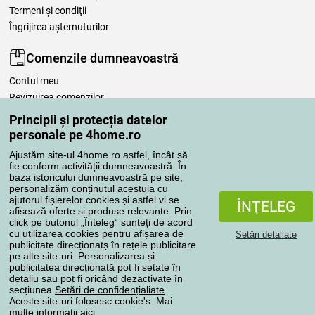
Termeni şi condiţii
Îngrijirea așternuturilor
Comenzile dumneavoastră
Contul meu
Revizuirea comenzilor
Reclamaţii
Principii și protecția datelor
Retragere de la contract
personale pe 4home.ro
Regulile de procesare a recenziilor
Ajustăm site-ul 4home.ro astfel, încât să
fie conform activității dumneavoastră. În
baza istoricului dumneavoastră pe site,
Metode de transport
personalizăm conținutul acestuia cu
ajutorul fișierelor cookies și astfel vi se
ÎNŢELEG
afisează oferte si produse relevante. Prin
click pe butonul „Înteleg“ sunteți de acord
Metode de plată
cu utilizarea cookies pentru afișarea de
Setări detaliate
publicitate direcționatș în rețele publicitare
pe alte site-uri. Personalizarea și
publicitatea direcționată pot fi setate în
detaliu sau pot fi oricând dezactivate în
Magazin de încredere
secțiunea
Setări de confidențialiate
Aceste site-uri folosesc cookie's. Mai
multe informaţii
aici
.