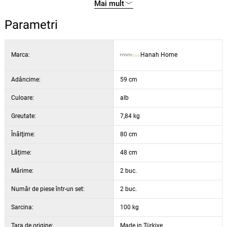
Lățime: 48 cm
Mai mult
Înălțime: 80 cm
Parametri
Adâncime: 59 cm
Înălțimea șezutului: 46,5 cm
Înălțimea picioarelor: 43 cm
Marca:
Hanah Home
3 cm / 22 DNS Spumă pentru șezut
Culoare: alb și negru
Adâncime:
59 cm
Culoare:
alb
Greutate:
7,84 kg
Înălţime:
80 cm
Lăţime:
48 cm
Mărime:
2 buc.
Număr de piese într-un set:
2 buc.
Sarcina:
100 kg
Țara de origine:
Made in Türkiye