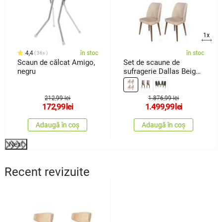
1x
4,4
în stoc
în stoc
36x
Scaun de călcat Amigo,
Set de scaune de
negru
sufragerie Dallas Beige
and Brown, 4 buc.
212,99 lei
1.876,99 lei
172,99
lei
1.499,99
lei
Adaugă în coș
Adaugă în coș
Next
Recent revizuite