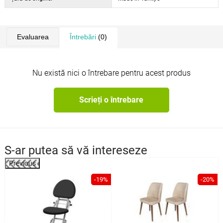
Evaluarea
Întrebări
(0)
Nu există nici o întrebare pentru acest produs
Scrieți o întrebare
S-ar putea să vă intereseze
Previous
%
-19%
-20%