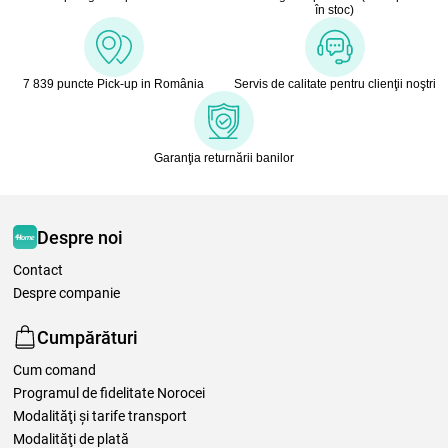
în stoc)
7 839 puncte Pick-up in România
Servis de calitate pentru clienţii noştri
Garanţia returnării banilor
Despre noi
Contact
Despre companie
Cumpărături
Cum comand
Programul de fidelitate Norocei
Modalităţi şi tarife transport
Modalităţi de plată