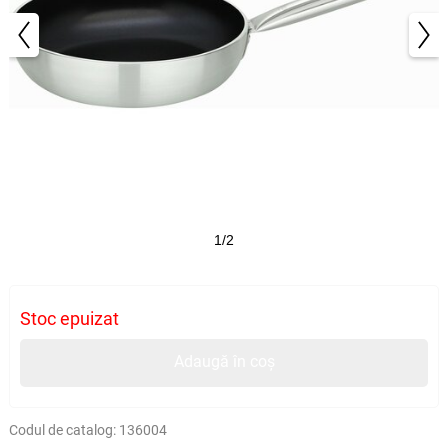
1/2
Stoc epuizat
Adaugă în coș
Codul de catalog:
136004