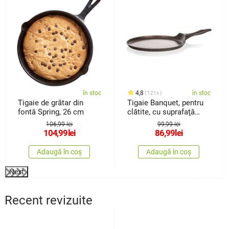
în stoc
4,8
în stoc
121x
Tigaie de grătar din
Tigaie Banquet, pentru
fontă Spring, 26 cm
clătite, cu suprafaţă
non-aderentă Premium
106,99 lei
99,99 lei
Dark Brown 24 cm
104,99
lei
86,99
lei
Adaugă în coș
Adaugă în coș
Next
Recent revizuite