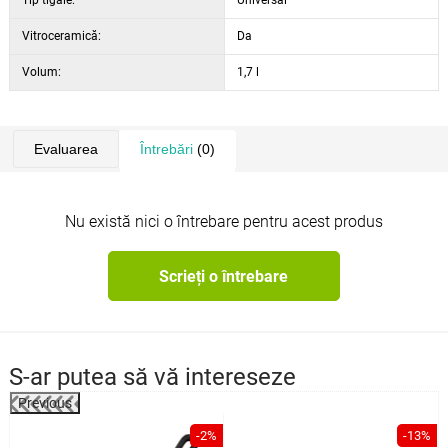
Tip tigaie:
Universal
Vitroceramică:
Da
Volum:
1,7 l
Evaluarea
Întrebări
(0)
Nu există nici o întrebare pentru acest produs
Scrieți o întrebare
S-ar putea să vă intereseze
Previous
%
-2%
-13%