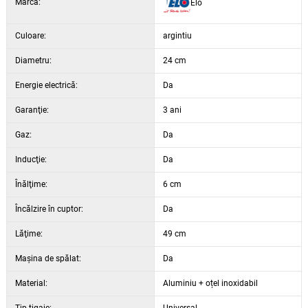
Marca:
Elo
ideală pentru gătit sănătos cu un minim de grăsime
potrivită pentru toate tipurile de plite, inclusiv cele cu inducție
Culoare:
design modern și execuție practică
argintiu
Diametru:
24 cm
Energie electrică:
Da
Garanţie:
3 ani
Gaz:
Da
Inducţie:
Da
Înălţime:
6 cm
Încălzire în cuptor:
Da
Lăţime:
49 cm
Maşina de spălat:
Da
Material:
Aluminiu + oțel inoxidabil