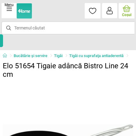
Menu
Coşul
Bucătărie și servire
Tigăi
Tigăi cu suprafaţa antiaderentă
Elo 51654 Tigaie adâncă Bistro Line 24
cm