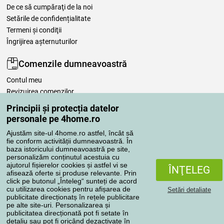
De ce să cumpăraţi de la noi
Setările de confidențialitate
Termeni şi condiţii
Îngrijirea așternuturilor
Comenzile dumneavoastră
Contul meu
Revizuirea comenzilor
Reclamaţii
Principii și protecția datelor
Retragere de la contract
personale pe 4home.ro
Regulile de procesare a recenziilor
Ajustăm site-ul 4home.ro astfel, încât să
fie conform activității dumneavoastră. În
baza istoricului dumneavoastră pe site,
Metode de transport
personalizăm conținutul acestuia cu
ajutorul fișierelor cookies și astfel vi se
ÎNŢELEG
afisează oferte si produse relevante. Prin
click pe butonul „Înteleg“ sunteți de acord
Metode de plată
cu utilizarea cookies pentru afișarea de
Setări detaliate
publicitate direcționatș în rețele publicitare
pe alte site-uri. Personalizarea și
publicitatea direcționată pot fi setate în
detaliu sau pot fi oricând dezactivate în
Magazin de încredere