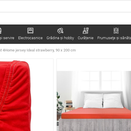
i servire
Electrocasnice
Grădina şi hobby
Curățenie
Frumuseţe şi sănăt
t 4Home jersey Ideal strawberry, 90 x 200 cm