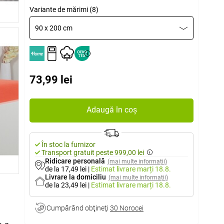
Variante de mărimi (8)
90 x 200 cm
73,99 lei
Adaugă în coș
În stoc la furnizor
Transport gratuit peste 999,00 lei
Ridicare personală
(mai multe informații)
de la 17,49 lei
|
Estimat livrare
marți 18.8.
Livrare la domiciliu
(mai multe informații)
de la 23,49 lei
|
Estimat livrare
marți 18.8.
Cumpărând obţineţi
30 Norocei