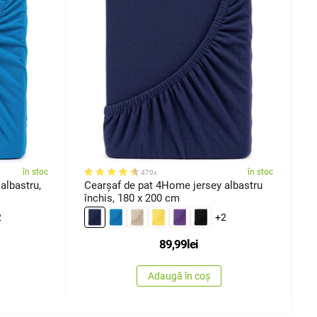
în stoc
în stoc
470x
albastru,
Cearșaf de pat 4Home jersey albastru
C
închis, 180 x 200 cm
2
2
+2
89,99
lei
Adaugă în coș