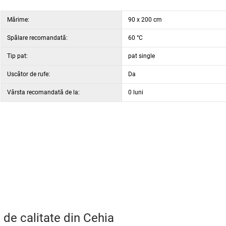
Mărime:
90 x 200 cm
Spălare recomandată:
60 °C
Tip pat:
pat single
Uscător de rufe:
Da
Vârsta recomandată de la:
0 luni
 de calitate din Cehia