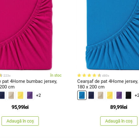
în stoc
223x
480x
e pat 4Home bumbac jersey,
Cearşaf de pat 4Home jersey, 
 200 cm
180 x 200 cm
+2
+
95,99
lei
89,99
lei
Adaugă în coș
Adaugă în coș