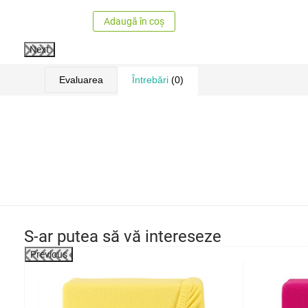
Adaugă în coș
Next
Evaluarea
Întrebări
(0)
S-ar putea să vă intereseze
Previous