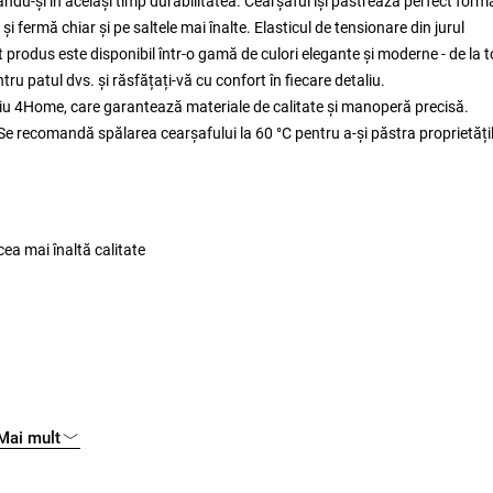
ându-și în același timp durabilitatea. Cearșaful își păstrează perfect form
fermă chiar și pe saltele mai înalte. Elasticul de tensionare din jurul
st produs este disponibil într-o gamă de culori elegante și moderne - de la t
ru patul dvs. și răsfățați-vă cu confort în fiecare detaliu.
riu 4Home, care garantează materiale de calitate și manoperă precisă.
e. Se recomandă spălarea cearșafului la 60 °C pentru a-și păstra proprietățil
ea mai înaltă calitate
Mai mult
cat