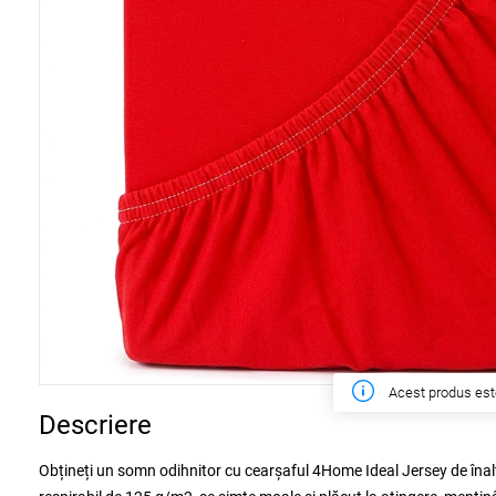
În săptămâna ac
Descriere
Obțineți un somn odihnitor cu cearșaful 4Home Ideal Jersey de înalt