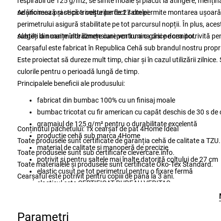
respirabil de 125 g/m2, se simte moale și plăcut la atingere, mențin
se șifonează și se potrivește perfect saltelei.
Adâncimea practică a colțurilor de 27 cm permite montarea ușoară și 
perimetrului asigură stabilitate pe tot parcursul nopții. În plus, ace
subtile la nuanțe îndrăznețe care vor lumina orice dormitor.
Alegeți din mai multe dimensiuni pentru a o găsi pe cea potrivită pent
Cearșaful este fabricat în Republica Cehă sub brandul nostru prop
Este proiectat să dureze mult timp, chiar și în cazul utilizării zilnic
culorile pentru o perioadă lungă de timp.
Principalele beneficii ale produsului:
fabricat din bumbac 100% cu un finisaj moale
bumbac tricotat cu fir american cu capăt deschis de 30 s de c
gramajul de 125 g/m² pentru o durabilitate excelentă
Conținutul pachetului: 1x cearșaf de pat 4Home Ideal
producție cehă sub marca 4Home
Toate produsele sunt certificate de garanția cehă de calitate a TZU.
material de calitate și manoperă de precizie
Toate produsele sunt sub certificare clevercare.info.
potrivit și pentru saltele mai înalte datorită colțului de 27 cm
Toate materialele și produsele sunt certificate Öko-Tex Standard.
elastic cusut pe tot perimetrul pentru o fixare fermă
Cearșaful este potrivit pentru copiii de până la 3 ani.
elasticul este CERTIFICAT BUREAU VERITAS
întreținere ușoară prin spălare la 60 °C
potrivit pentru uscarea cu mașina de uscat la programul deli
Parametri
culori subtile și elegante