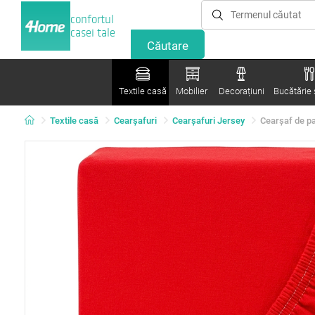
confortul
casei tale
Textile casă
Mobilier
Decorațiuni
Bucătărie ș
Textile casă
Cearșafuri
Cearșafuri Jersey
Cearșaf de pa