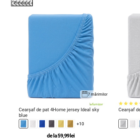
Previous
milor
7 mărimilor
oc
la furnizor
Cearșaf de pat 4Home jersey Ideal sky
Cearșaf de
blue
+10
de la
59,99
lei