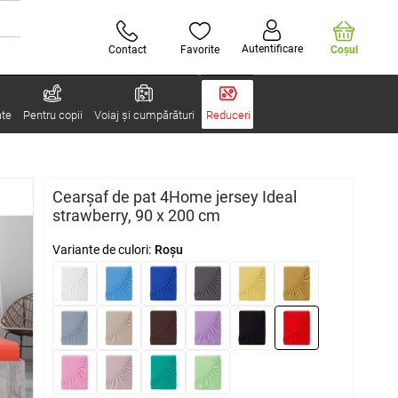
Autentificare
Contact
Favorite
Coşul
ate
Pentru copii
Voiaj și cumpărături
Reduceri
Cearșaf de pat 4Home jersey Ideal
strawberry, 90 x 200 cm
Variante de culori:
Roșu