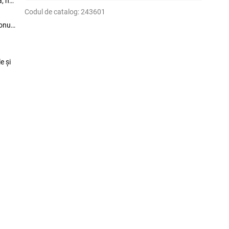
a, nu
Codul de catalog:
243601
onuri
e și