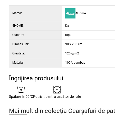
Marca:
4Home
4HOME:
Da
Culoare:
roșu
Dimensiuni:
90 x 200 cm
Greutate:
125 g/m2
Material:
100% bumbac
Îngrijirea produsului
Spălare la 60°C
Potrivit pentru uscător de rufe
Mai mult din colecția
Cearșafuri de pat