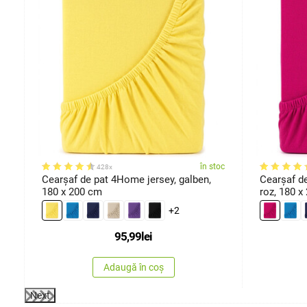
milor
oc
în stoc
428x
Cearşaf de pat 4Home jersey, galben,
Cearşaf d
180 x 200 cm
roz, 180 x
+2
95,99
lei
Adaugă în coș
Next