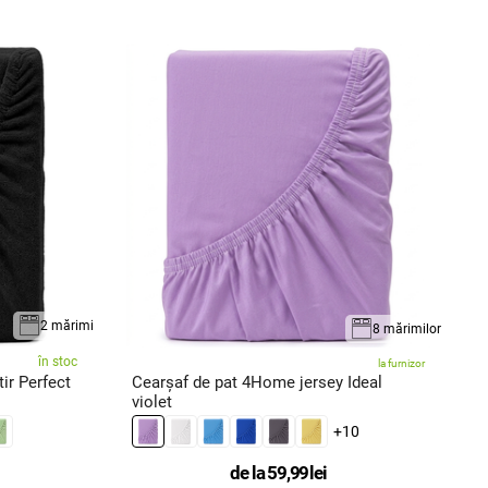
2 mărimi
8 mărimilor
în stoc
la furnizor
ir Perfect
Cearșaf de pat 4Home jersey Ideal
C
violet
a
+10
de la
59,99
lei