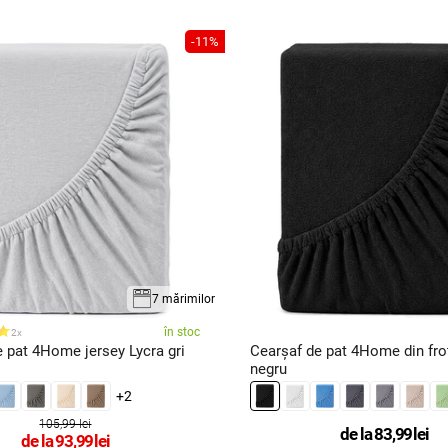
-11%
7 mărimilor
în stoc
2x
 pat 4Home jersey Lycra gri
Cearșaf de pat 4Home din frot
negru
+2
105,99 lei
de la
83,99
lei
de la
93,99
lei