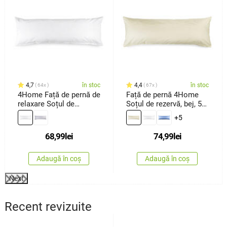
4,7
în stoc
4,4
în stoc
64x
67x
4Home Față de pernă de
Față de pernă 4Home
relaxare Soțul de
Soțul de rezervă, bej, 50
rezervă albă, 45 x 120
x 150 cm
+5
cm
68,99
lei
74,99
lei
Adaugă în coș
Adaugă în coș
Next
Recent revizuite