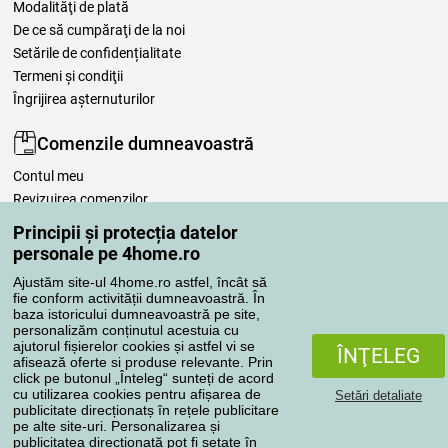
Modalităţi de plată
De ce să cumpăraţi de la noi
Setările de confidențialitate
Termeni şi condiţii
Îngrijirea așternuturilor
Comenzile dumneavoastră
Contul meu
Revizuirea comenzilor
Reclamaţii
Principii și protecția datelor
Retragere de la contract
personale pe 4home.ro
Regulile de procesare a recenziilor
Ajustăm site-ul 4home.ro astfel, încât să
fie conform activității dumneavoastră. În
baza istoricului dumneavoastră pe site,
Metode de transport
personalizăm conținutul acestuia cu
ajutorul fișierelor cookies și astfel vi se
ÎNŢELEG
afisează oferte si produse relevante. Prin
click pe butonul „Înteleg“ sunteți de acord
Metode de plată
cu utilizarea cookies pentru afișarea de
Setări detaliate
publicitate direcționatș în rețele publicitare
pe alte site-uri. Personalizarea și
publicitatea direcționată pot fi setate în