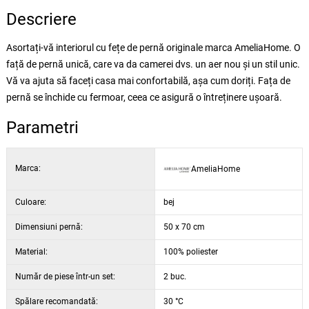
Descriere
Asortați-vă interiorul cu fețe de pernă originale marca AmeliaHome. O
față de pernă unică, care va da camerei dvs. un aer nou și un stil unic.
Vă va ajuta să faceți casa mai confortabilă, așa cum doriți. Fața de
pernă se închide cu fermoar, ceea ce asigură o întreținere ușoară.
Parametri
Marca:
AmeliaHome
Culoare:
bej
Dimensiuni pernă:
50 x 70 cm
Material:
100% poliester
Număr de piese într-un set:
2 buc.
Spălare recomandată:
30 °C