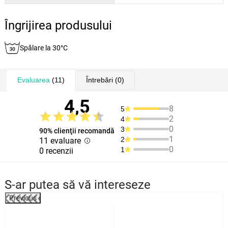
Îngrijirea produsului
Spălare la 30°C
Evaluarea
(11)
Întrebări
(0)
4,5
8
5
2
4
0
3
90% clienţii recomandă
1
2
11 evaluare
0
1
0 recenzii
S-ar putea să vă intereseze
Previous
%