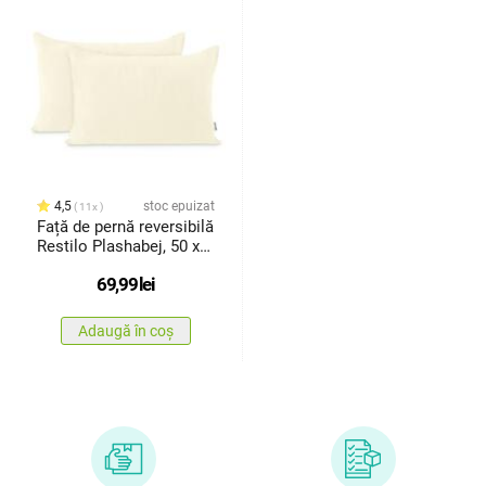
4,5
stoc epuizat
11x
Față de pernă reversibilă
Restilo Plashabej, 50 x
70 cm, 2 buc.
69,99
lei
Adaugă în coș