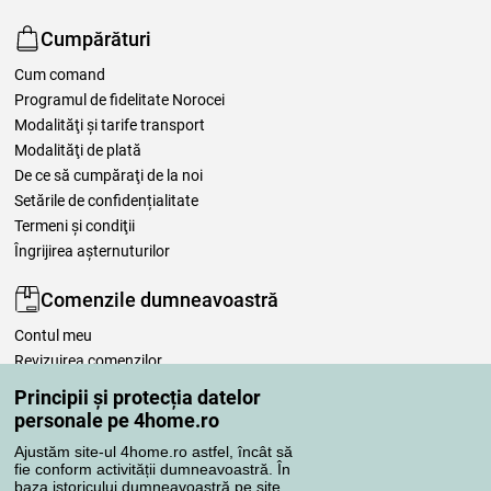
Cumpărături
Cum comand
Programul de fidelitate Norocei
Modalităţi şi tarife transport
Modalităţi de plată
De ce să cumpăraţi de la noi
Setările de confidențialitate
Termeni şi condiţii
Îngrijirea așternuturilor
Comenzile dumneavoastră
Contul meu
Revizuirea comenzilor
Reclamaţii
Principii și protecția datelor
Retragere de la contract
personale pe 4home.ro
Regulile de procesare a recenziilor
Ajustăm site-ul 4home.ro astfel, încât să
fie conform activității dumneavoastră. În
baza istoricului dumneavoastră pe site,