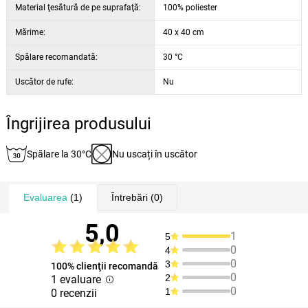
Material ţesătură de pe suprafaţă:
100% poliester
Mărime:
40 x 40 cm
Spălare recomandată:
30 °C
Uscător de rufe:
Nu
Îngrijirea produsului
Spălare la 30°C
Nu uscați în uscător
Evaluarea
(1)
Întrebări
(0)
5,0
1
5
0
4
0
3
100% clienţii recomandă
0
2
1 evaluare
0
1
0 recenzii