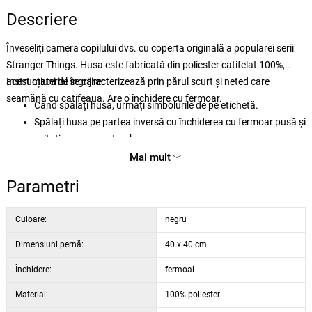
Descriere
Înveseliți camera copilului dvs. cu coperta originală a popularei serii
Stranger Things. Husa este fabricată din poliester catifelat 100%,
acest material se caracterizează prin părul scurt și neted care
Instrucțiuni de îngrijire:
seamănă cu catifeaua. Are o închidere cu fermoar.
Când spălați husa, urmați simbolurile de pe etichetă.
Spălați husa pe partea inversă cu închiderea cu fermoar pusă și
evitați uscarea cu tambur
Stoarceți la o viteză mai mică pentru a evita ruperea fibrelor
Mai mult
Nu utilizați detergenți care conțin agenți de albire
Parametri
Culoare:
negru
Dimensiuni pernă:
40 x 40 cm
Închidere:
fermoal
Material:
100% poliester