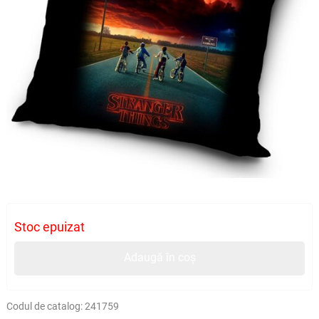
Stoc epuizat
Adaugă în coș
Codul de catalog:
241759