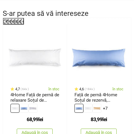
S-ar putea să vă intereseze
Previous
4,7
în stoc
4,6
în stoc
64x
184x
4Home Față de pernă de
Față de pernă 4Home
relaxare Soțul de
Soțul de rezervă,
rezervă albă, 45 x 120
albastru, 50 x 150 cm
+7
cm
68,99
lei
83,99
lei
Adaugă în coș
Adaugă în coș