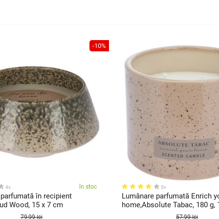
-10%
în stoc
4x
5x
parfumată în recipient
Lumânare parfumată Enrich y
ud Wood, 15 x 7 cm
home,Absolute Tabac, 180 g, 1
cm
79,99 lei
57,99 lei