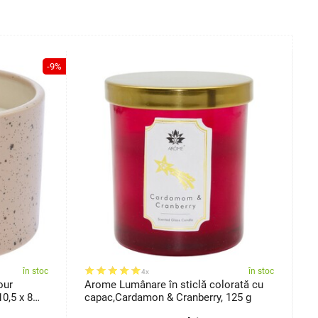
-9%
în stoc
în stoc
4x
our
Arome Lumânare în sticlă colorată cu
L
0,5 x 8
capac,Cardamon & Cranberry, 125 g
f