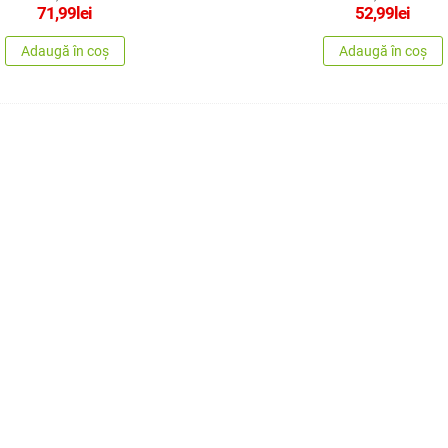
71,99
lei
52,99
lei
Adaugă în coș
Adaugă în coș