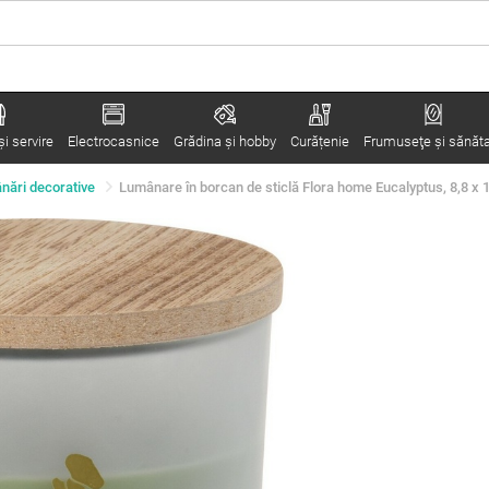
i servire
Electrocasnice
Grădina şi hobby
Curățenie
Frumuseţe şi sănăt
nări decorative
Lumânare în borcan de sticlă Flora home Eucalyptus, 8,8 x 