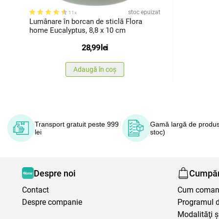
stoc epuizat
11x
Lumânare în borcan de sticlă Flora
home Eucalyptus, 8,8 x 10 cm
28,99
lei
Adaugă în coș
Transport gratuit peste 999
Gamă largă de produs
lei
stoc)
Despre noi
Cumpăr
Contact
Cum coma
Despre companie
Programul de
Modalităţi ş