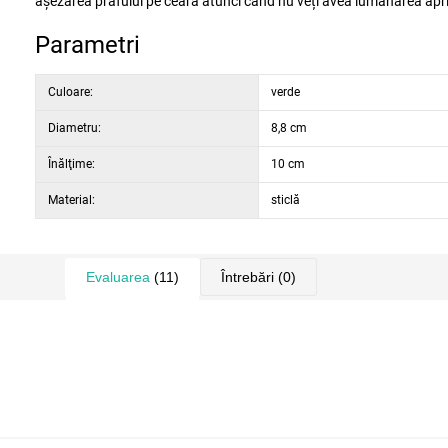
așezarea prafului pe ceară atunci când nu veți avea lumânarea apr
Parametri
Culoare:
verde
Diametru:
8,8 cm
Înălţime:
10 cm
Material:
sticlă
Evaluarea
(11)
Întrebări
(0)