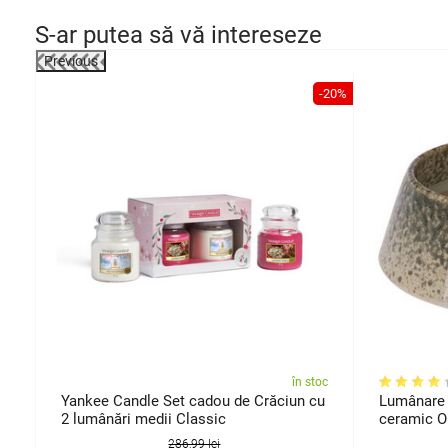
S-ar putea să vă intereseze
Previous
-29%
-20%
oc
în stoc
Yankee Candle Set cadou de Crăciun cu
Lumânare 
2 lumânări medii Classic
ceramic O
286,99 lei