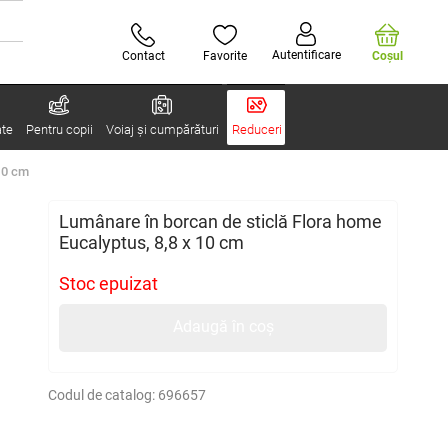
Autentificare
Contact
Favorite
Coşul
ate
Pentru copii
Voiaj și cumpărături
Reduceri
10 cm
Lumânare în borcan de sticlă Flora home
Eucalyptus, 8,8 x 10 cm
Stoc epuizat
Adaugă în coș
Codul de catalog:
696657