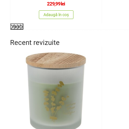
229,99
lei
Adaugă în coș
Next
Recent revizuite