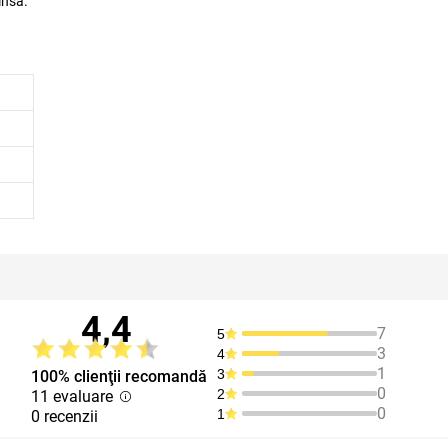
insă.
4,4
7
5
3
4
1
3
100% clienţii recomandă
0
2
11 evaluare
0
1
0 recenzii