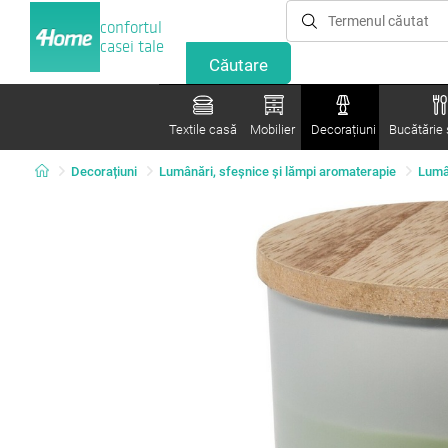
confortul
casei tale
Textile casă
Mobilier
Decorațiuni
Bucătărie ș
Decorațiuni
Lumânări, sfeşnice şi lămpi aromaterapie
Lumâ