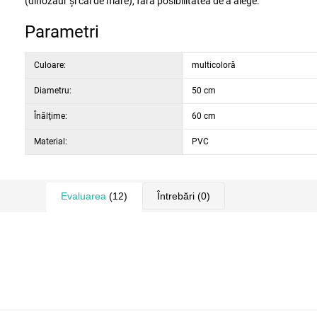
(dinozaur și cal de mare), fără posibilitatea de a alege.
Parametri
Culoare:
multicoloră
Diametru:
50 cm
Înălţime:
60 cm
Material:
PVC
Evaluarea
(12)
Întrebări
(0)