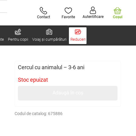
Autentificare
Contact
Favorite
Coşul
ate
Pentru copii
Voiaj și cumpărături
Reduceri
Cercul cu animalul – 3-6 ani
Stoc epuizat
Adaugă în coș
Codul de catalog:
675886