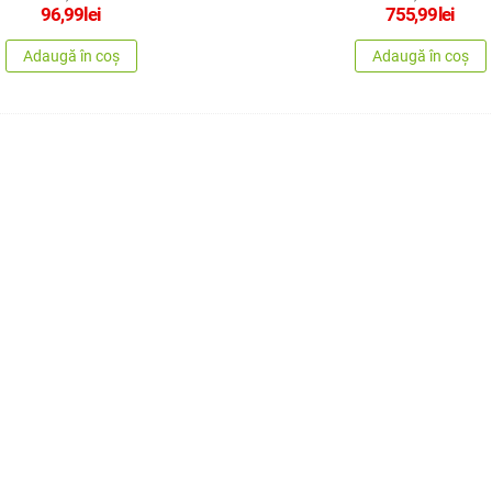
96,99
lei
755,99
lei
Adaugă în coș
Adaugă în coș