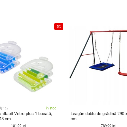
-5%
în stoc
10x
nflabil Vetro-plus 1 bucată,
Leagăn dublu de grădină 290 x
 48 cm
cm
101,99 lei
789,99 lei