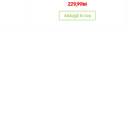
229,99
lei
Adaugă în coș