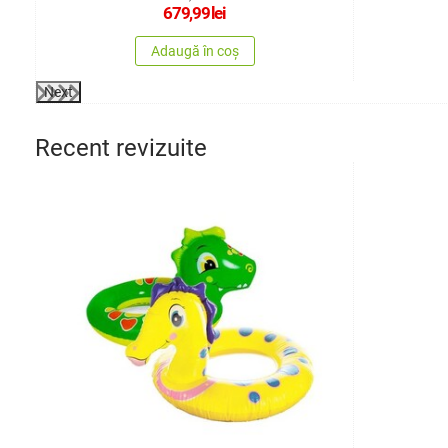
679,99
lei
Adaugă în coș
Next
Recent revizuite