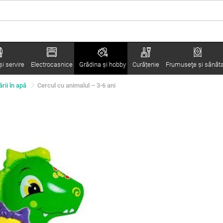
i servire
Electrocasnice
Grădina şi hobby
Curățenie
Frumuseţe şi sănăt
ării în apă
Cercul cu animalul – 3-6 ani