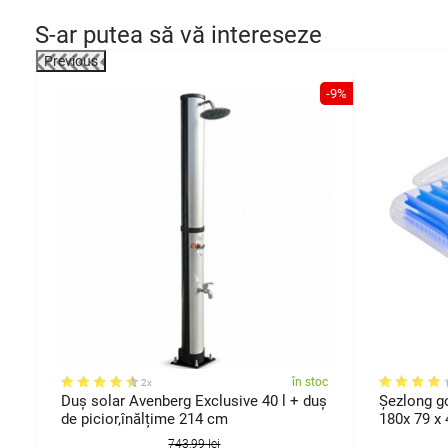
S-ar putea să vă intereseze
Previous
-49%
-9%
oc
în stoc
2x
Duș solar Avenberg Exclusive 40 l + duș
Șezlong go
de picior,înălțime 214 cm
180x 79 x
743,99 lei