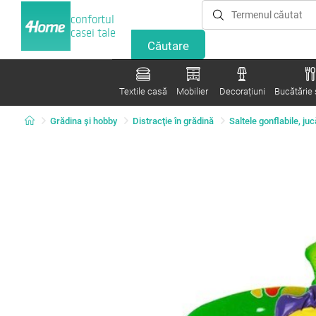
confortul
casei tale
Textile casă
Mobilier
Decorațiuni
Bucătărie ș
Grădina şi hobby
Distracţie în grădină
Saltele gonflabile, juc