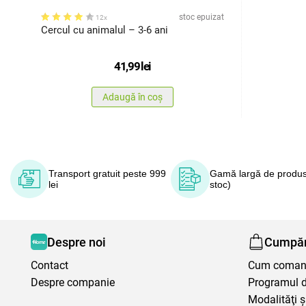
stoc epuizat
12x
Cercul cu animalul – 3-6 ani
41,99
lei
Adaugă în coș
Transport gratuit peste 999
Gamă largă de produs
lei
stoc)
Despre noi
Cumpăr
Contact
Cum coma
Despre companie
Programul de
Modalităţi ş