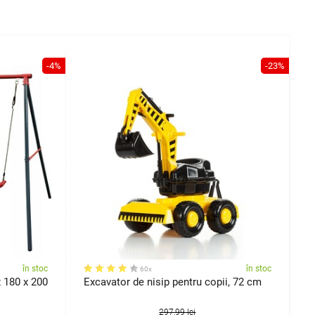
-4%
-23%
în stoc
în stoc
60x
 180 x 200
Excavator de nisip pentru copii, 72 cm
V
c
297,99 lei