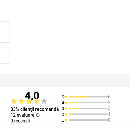
4,0
6
5
2
4
3
3
83% clienţii recomandă
1
2
12 evaluare
0
1
0 recenzii