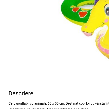
Descriere
Cerc gonflabil cu animale, 60 x 50 cm. Destinat copiilor cu vârsta înt