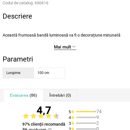
Codul de catalog:
690616
Descriere
Această frumoasă bandă luminoasă va fi o decorațiune minunată
pentru interiorul casei dvs. Banda este alcătuită din 100 de LED-uri
Mai mult
mimi care strălucesc cu lumină albă rece. Este alimentată cu 3 baterii
AA care nu sunt incluse în pachet.
Parametri
Lungimea totală a cablului este de 1 m - 50 cm partea luminoasă, 50
Lungime:
100 cm
cm cablu de alimentare cu cutie de baterii transparentă.
Evaluarea
(86)
Întrebări
(0)
4,7
74
5
9
4
2
3
97% clienţii recomandă
0
2
86 evaluare