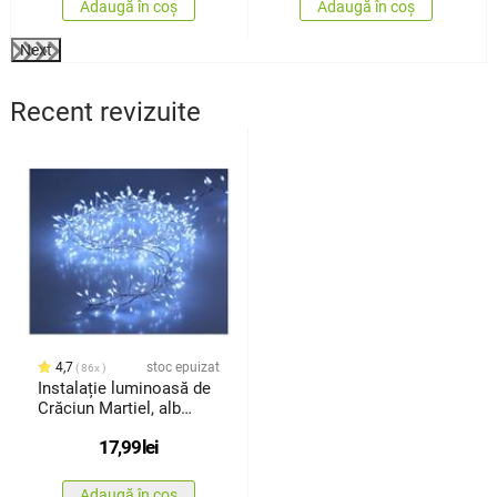
Adaugă în coș
Adaugă în coș
Next
Recent revizuite
4,7
stoc epuizat
86x
Instalație luminoasă de
Crăciun Martiel, alb
rece, 100 LED-uri , 50 cm
17,99
lei
Adaugă în coș