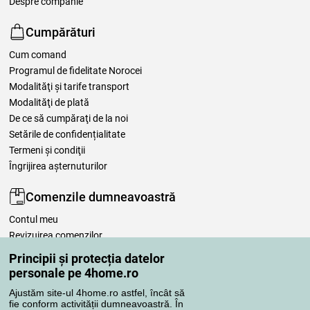
Despre companie
Cumpărături
Cum comand
Programul de fidelitate Norocei
Modalităţi şi tarife transport
Modalităţi de plată
De ce să cumpăraţi de la noi
Setările de confidențialitate
Termeni şi condiţii
Îngrijirea așternuturilor
Comenzile dumneavoastră
Contul meu
Revizuirea comenzilor
Reclamaţii
Principii și protecția datelor
Retragere de la contract
personale pe 4home.ro
Regulile de procesare a recenziilor
Ajustăm site-ul 4home.ro astfel, încât să
fie conform activității dumneavoastră. În