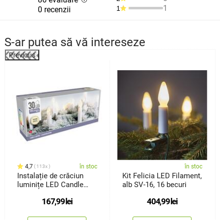
1
1
0 recenzii
S-ar putea să vă intereseze
Previous
4,7
în stoc
în stoc
113x
Instalație de crăciun
Kit Felicia LED Filament,
luminițe LED Candle
alb SV-16, 16 becuri
Lights, 30 LED
167,99
lei
404,99
lei